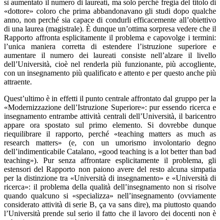
sì aumentato il numero di laureati, ma solo perché fregia del titolo di
«dottore» coloro che prima abbandonavano gli studi dopo qualche
anno, non perché sia capace di condurli efficacemente all’obiettivo
di una laurea (magistrale). È dunque un’ottima sorpresa vedere che il
Rapporto affronta esplicitamente il problema e capovolge i termini:
l’unica maniera corretta di estendere l’istruzione superiore e
aumentare il numero dei laureati consiste nell’alzare il livello
dell’Università, cioè nel renderla più funzionante, più accogliente,
con un insegnamento più qualificato e attento e per questo anche più
attraente.
Quest’ultimo è in effetti il punto centrale affrontato dal gruppo per la
«Modernizzazione dell’Istruzione Superiore»: pur essendo ricerca e
insegnamento entrambe attività centrali dell’Università, il baricentro
appare ora spostato sul primo elemento. Si dovrebbe dunque
riequilibrare il rapporto, perché «teaching matters as much as
research matters» (e, con un umorismo involontario degno
dell’indimenticabile Catalano, «good teaching is a lot better than bad
teaching»). Pur senza affrontare esplicitamente il problema, gli
estensori del Rapporto non paiono avere del resto alcuna simpatia
per la distinzione tra «Università di insegnamento» e «Università di
ricerca»: il problema della qualità dell’insegnamento non si risolve
quando qualcuno si «specializza» nell’insegnamento (ovviamente
considerato attività di serie B, ça va sans dire), ma piuttosto quando
l’Università prende sul serio il fatto che il lavoro dei docenti non è