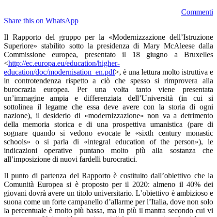
Commenti
Share this on WhatsApp
Il Rapporto del gruppo per la «Modernizzazione dell’Istruzione
Superiore» stabilito sotto la presidenza di Mary McAleese dalla
Commissione europea, presentato il 18 giugno a Bruxelles
<
http://ec.europa.eu/education/higher-
education/doc/modernisation_en.pdf
>, è una lettura molto istruttiva e
in controtendenza rispetto a ciò che spesso si rimprovera alla
burocrazia europea. Per una volta tanto viene presentata
un’immagine ampia e differenziata dell’Università (in cui si
sottolinea il legame che essa deve avere con la storia di ogni
nazione), il desiderio di «modernizzazione» non va a detrimento
della memoria storica e di una prospettiva umanistica (pare di
sognare quando si vedono evocate le «sixth century monastic
schools» o si parla di «integral education of the person»), le
indicazioni operative puntano molto più alla sostanza che
all’imposizione di nuovi fardelli burocratici.
Il punto di partenza del Rapporto è costituito dall’obiettivo che la
Comunità Europea si è proposto per il 2020: almeno il 40% dei
giovani dovrà avere un titolo universitario. L’obiettivo è ambizioso e
suona come un forte campanello d’allarme per l’Italia, dove non solo
la percentuale è molto più bassa, ma in più il mantra secondo cui vi