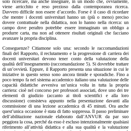
solo ricercare, ma anche insegnare, in un modo che, ovviamente,
viene arricchito e reso prezioso dalla contemporanea ricerca.
Davvero difficile non essere d’accordo. Forse è il caso di ricordare
che mentre i docenti universitari hanno un (più o meno) preciso
dovere contrattuale nella didattica, non lo hanno nella ricerca: un
campo dove peraltro potrebbe essere immaginato un obbligo a
produrre carta, ma non ad ottenere risultati originali che facciano
avanzare la propria disciplina.
Conseguenze? Citiamone solo una: secondo le raccomandazioni
finali del Rapporto, il reclutamento e la progressione di carriera dei
docenti universitari devono tener conto della valutazione della
qualità dell’insegnamento (raccomandazione 5). Si dovrebbe trattare
di un’ovvietà. Eppure, il Rapporto presenta una situazione in cui le
iniziative in questo senso sono ancora timide e sporadiche. Fino a
poco tempo fa nel sistema accademico italiano una valutazione delle
capacità didattiche avveniva un’unica volta in tutta la propria
carriera: cioè nel concorso per professori associati, dove uno dei tre
elementi di giudizio (accanto ai titoli scientifici e alla loro
discussione) consisteva appunto nella presentazione davanti alla
commissione di una lezione accademica di 45 minuti. Ora anche
quest’unica occasione è stata di fatto soppressa. Il passo preliminare
dell’abilitazione nazionale elaborato dall’ANVUR da par suo
peggiora la cosa, perché da esso è escluso intenzionalmente qualsiasi
riferimento all’attività didattica e alla sua qualità e la valutazione