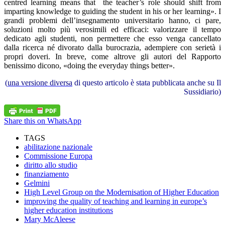
centred learning means that the teacher’s role should shift from
imparting knowledge to guiding the student in his or her learning». I
grandi problemi dell’insegnamento universitario hanno, ci pare,
soluzioni molto più verosimili ed efficaci: valorizzare il tempo
dedicato agli studenti, non permettere che esso venga cancellato
dalla ricerca né divorato dalla burocrazia, adempiere con serietà i
propri doveri. In breve, come altrove gli autori del Rapporto
benissimo dicono, «doing the everyday things better».
(
una versione diversa
di questo articolo è stata pubblicata anche su Il
Sussidiario)
Share this on WhatsApp
TAGS
abilitazione nazionale
Commissione Europa
diritto allo studio
finanziamento
Gelmini
High Level Group on the Modernisation of Higher Education
improving the quality of teaching and learning in europe’s
higher education institutions
Mary McAleese