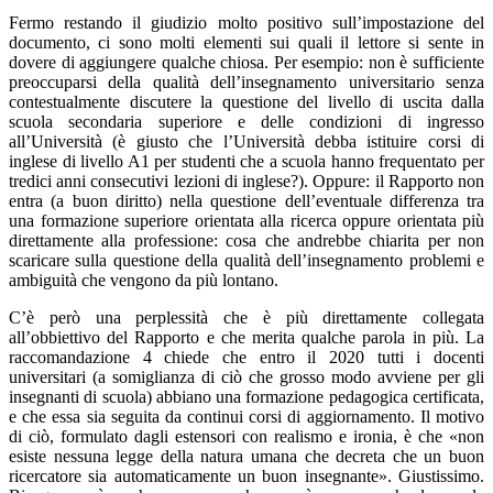
Fermo restando il giudizio molto positivo sull’impostazione del
documento, ci sono molti elementi sui quali il lettore si sente in
dovere di aggiungere qualche chiosa. Per esempio: non è sufficiente
preoccuparsi della qualità dell’insegnamento universitario senza
contestualmente discutere la questione del livello di uscita dalla
scuola secondaria superiore e delle condizioni di ingresso
all’Università (è giusto che l’Università debba istituire corsi di
inglese di livello A1 per studenti che a scuola hanno frequentato per
tredici anni consecutivi lezioni di inglese?). Oppure: il Rapporto non
entra (a buon diritto) nella questione dell’eventuale differenza tra
una formazione superiore orientata alla ricerca oppure orientata più
direttamente alla professione: cosa che andrebbe chiarita per non
scaricare sulla questione della qualità dell’insegnamento problemi e
ambiguità che vengono da più lontano.
C’è però una perplessità che è più direttamente collegata
all’obbiettivo del Rapporto e che merita qualche parola in più. La
raccomandazione 4 chiede che entro il 2020 tutti i docenti
universitari (a somiglianza di ciò che grosso modo avviene per gli
insegnanti di scuola) abbiano una formazione pedagogica certificata,
e che essa sia seguita da continui corsi di aggiornamento. Il motivo
di ciò, formulato dagli estensori con realismo e ironia, è che «non
esiste nessuna legge della natura umana che decreta che un buon
ricercatore sia automaticamente un buon insegnante». Giustissimo.