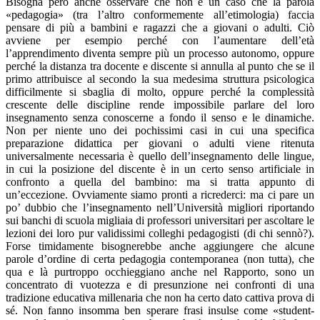
Bisogna però anche osservare che non è un caso che la parola
«pedagogia» (tra l’altro conformemente all’etimologia) faccia
pensare di più a bambini e ragazzi che a giovani o adulti. Ciò
avviene per esempio perché con l’aumentare dell’età
l’apprendimento diventa sempre più un processo autonomo, oppure
perché la distanza tra docente e discente si annulla al punto che se il
primo attribuisce al secondo la sua medesima struttura psicologica
difficilmente si sbaglia di molto, oppure perché la complessità
crescente delle discipline rende impossibile parlare del loro
insegnamento senza conoscerne a fondo il senso e le dinamiche.
Non per niente uno dei pochissimi casi in cui una specifica
preparazione didattica per giovani o adulti viene ritenuta
universalmente necessaria è quello dell’insegnamento delle lingue,
in cui la posizione del discente è in un certo senso artificiale in
confronto a quella del bambino: ma si tratta appunto di
un’eccezione. Ovviamente siamo pronti a ricrederci: ma ci pare un
po’ dubbio che l’insegnamento nell’Università migliori riportando
sui banchi di scuola migliaia di professori universitari per ascoltare le
lezioni dei loro pur validissimi colleghi pedagogisti (di chi sennò?).
Forse timidamente bisognerebbe anche aggiungere che alcune
parole d’ordine di certa pedagogia contemporanea (non tutta), che
qua e là purtroppo occhieggiano anche nel Rapporto, sono un
concentrato di vuotezza e di presunzione nei confronti di una
tradizione educativa millenaria che non ha certo dato cattiva prova di
sé. Non fanno insomma ben sperare frasi insulse come «student-