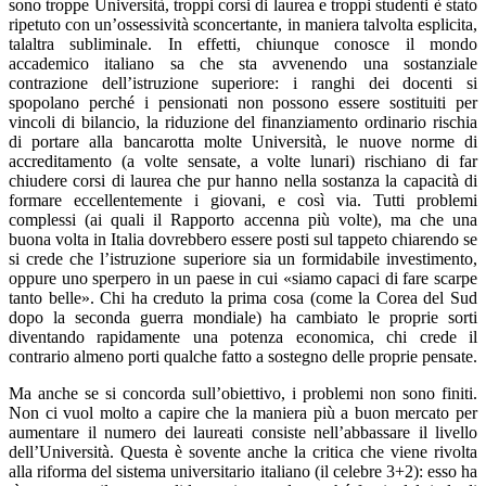
sono troppe Università, troppi corsi di laurea e troppi studenti è stato
ripetuto con un’ossessività sconcertante, in maniera talvolta esplicita,
talaltra subliminale. In effetti, chiunque conosce il mondo
accademico italiano sa che sta avvenendo una sostanziale
contrazione dell’istruzione superiore: i ranghi dei docenti si
spopolano perché i pensionati non possono essere sostituiti per
vincoli di bilancio, la riduzione del finanziamento ordinario rischia
di portare alla bancarotta molte Università, le nuove norme di
accreditamento (a volte sensate, a volte lunari) rischiano di far
chiudere corsi di laurea che pur hanno nella sostanza la capacità di
formare eccellentemente i giovani, e così via. Tutti problemi
complessi (ai quali il Rapporto accenna più volte), ma che una
buona volta in Italia dovrebbero essere posti sul tappeto chiarendo se
si crede che l’istruzione superiore sia un formidabile investimento,
oppure uno sperpero in un paese in cui «siamo capaci di fare scarpe
tanto belle». Chi ha creduto la prima cosa (come la Corea del Sud
dopo la seconda guerra mondiale) ha cambiato le proprie sorti
diventando rapidamente una potenza economica, chi crede il
contrario almeno porti qualche fatto a sostegno delle proprie pensate.
Ma anche se si concorda sull’obiettivo, i problemi non sono finiti.
Non ci vuol molto a capire che la maniera più a buon mercato per
aumentare il numero dei laureati consiste nell’abbassare il livello
dell’Università. Questa è sovente anche la critica che viene rivolta
alla riforma del sistema universitario italiano (il celebre 3+2): esso ha