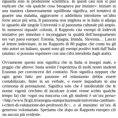
riguarda solo la produzione scientifica. In questi casi non si può
replicare che «da qualche cosa bisognava pur iniziare»: iniziare in
una maniera clamorosamente squilibrata significa, nel tentativo di
guarire una malattia, aggravarne o addirittura introdurne un’altra
forse ancor più seria. Il panorama non migliora se in Italia si allarga
lo sguardo alle singole Università o al panorama culturale più ampio.
In numerosi riquadri colorati, il Rapporto cita esempi di lodevoli
iniziative per stimolare e incoraggiare la qualità dell’insegnamento
nei vari paesi europei: Estonia, Spagna, Irlanda, Slovenia… Lascio
al lettore indovinare, in un Rapporto di 80 pagine che conta tra gli
otto autori un italiano, quanti sono gli esempi positivi tratti dall’Italia
(aiutino: si possono esprimere con una cifra introdotta dagli arabi).
Ovviamente questo non significa che in Italia si insegni male, o
peggio che altrove: basta sentire l’esperienza di molti nostri studenti
Erasmus per convincersi del contrario. Non significa neppure che
ogni gesto fatto per passione ed entusiasmo debba essere
contabilizzato, finire in un verbale, o essere inquadrato in una
cerimonia di premiazione. Significa solo che è intollerabile che le
norme vigenti cerchino di inculcare (come venne scritto qualche
tempo fa) che «ogni ora trascorsa con gli studenti è un’ora persa»
<http://www.flcgil.it/rassegna-stampa/nazionale/universita-cambiare-
i-criteri-di-valutazione-dei-professori.flc>, o al massimo un’ora di
generoso volontariato. Speriamo che dopo un Rapporto europeo ciò
sia ancora più evidente.