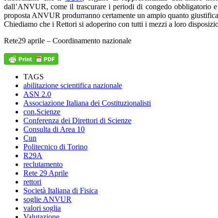
dall’ANVUR, come il trascurare i periodi di congedo obbligatorio e 
proposta ANVUR produrranno certamente un ampio quanto giustificato r
Chiediamo che i Rettori si adoperino con tutti i mezzi a loro disposizion
Rete29 aprile – Coordinamento nazionale
TAGS
abilitazione scientifica nazionale
ASN 2.0
Associazione Italiana dei Costituzionalisti
con.Scienze
Conferenza dei Direttori di Scienze
Consulta di Area 10
Cun
Politecnico di Torino
R29A
reclutamento
Rete 29 Aprile
rettori
Società Italiana di Fisica
soglie ANVUR
valori soglia
Valutazione