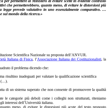
ca per permettere al Ministero di evitare scelte in evidente contrasto
tivi che permetterebbero, quanto meno, di evitare le distorsioni più
la legge prevede valutativo in uno essenzialmente comparativo. …
i e sul mondo della ricerca.
»
bilitazione Scientifica Nazionale su proposta dell’ANVUR.
ietà Italiana di Fisica
, l’
Associazione Italiana dei Costituzionalisti
, la
adrato il problema dicendo che:
ma risultino inadeguati per valutare la qualificazione scientifica
i (…).
 tratta di un sistema superato che non consente di promuovere la qualità
e le categorie più deboli come i colleghi non strutturati, riteniamo
li interessi dell’Università italiana.
 quanto meno, di evitare le distorsioni più acute del testo proposto