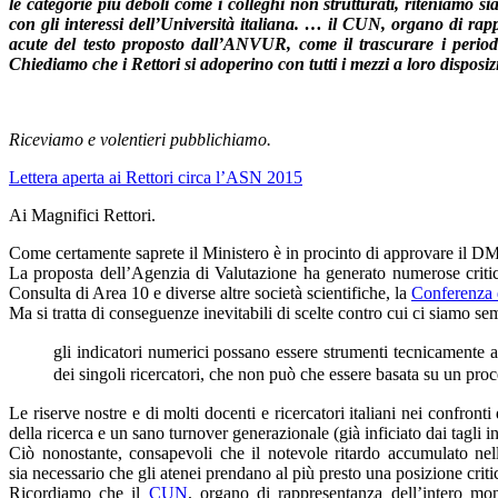
le categorie più deboli come i colleghi non strutturati, riteniamo si
con gli interessi dell’Università italiana. … il CUN, organo di rap
acute del testo proposto dall’ANVUR, come il trascurare i perio
Chiediamo che i Rettori si adoperino con tutti i mezzi a loro disposizi
Riceviamo e volentieri pubblichiamo.
Lettera aperta ai Rettori circa l’ASN 2015
Ai Magnifici Rettori.
Come certamente saprete il Ministero è in procinto di approvare il DM
La proposta dell’Agenzia di Valutazione ha generato numerose critiche
Consulta di Area 10 e diverse altre società scientifiche, la
Conferenza d
Ma si tratta di conseguenze inevitabili di scelte contro cui ci siamo sem
gli indicatori numerici possano essere strumenti tecnicamente ade
dei singoli ricercatori, che non può che essere basata su un proc
Le riserve nostre e di molti docenti e ricercatori italiani nei confron
della ricerca e un sano turnover generazionale (già inficiato dai tagli ins
Ciò nonostante, consapevoli che il notevole ritardo accumulato nell
sia necessario che gli atenei prendano al più presto una posizione critic
Ricordiamo che il
CUN
, organo di rappresentanza dell’intero mon