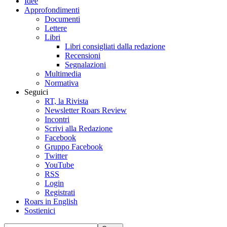
Idee
Approfondimenti
Documenti
Lettere
Libri
Libri consigliati dalla redazione
Recensioni
Segnalazioni
Multimedia
Normativa
Seguici
RT, la Rivista
Newsletter Roars Review
Incontri
Scrivi alla Redazione
Facebook
Gruppo Facebook
Twitter
YouTube
RSS
Login
Registrati
Roars in English
Sostienici