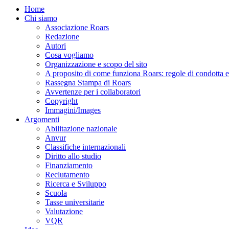
Home
Chi siamo
Associazione Roars
Redazione
Autori
Cosa vogliamo
Organizzazione e scopo del sito
A proposito di come funziona Roars: regole di condotta e p
Rassegna Stampa di Roars
Avvertenze per i collaboratori
Copyright
Immagini/Images
Argomenti
Abilitazione nazionale
Anvur
Classifiche internazionali
Diritto allo studio
Finanziamento
Reclutamento
Ricerca e Sviluppo
Scuola
Tasse universitarie
Valutazione
VQR