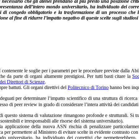
a necessario che gli atenei prendano al più presto una posizione criti
presentanza dell’intero mondo universitario, ha individuato dei corret
di di congedo obbligatorio e la trasformazione di un processo che 
one al fine di ridurre l’impatto negativo di queste scelte sugli studios
 contenente le soglie per i parametri per le procedure previste dalla A
 da parte di organi altamente prestigiosi. Per tutti basti citare la
Soc
ei Direttori di Scienze
.
pre battuti. Gli organi direttivi del
Politecnico di Torino
hanno ben inqu
guati per determinare l’impatto scientifico di una struttura di ricerca 
esso di peer review in grado di considerare l’intera attività dei candidat
ti di questo sistema di valutazione rimangono profonde e strutturali. Si
ostenibili e irresponsabili alle risorse del sistema universitario).
a applicazione della nuova ASN rischia di penalizzare particolarment
a per permettere al Ministero di evitare scelte in evidente contrasto con g
do universitario, ha individuato dei correttivi che permetterebbero,