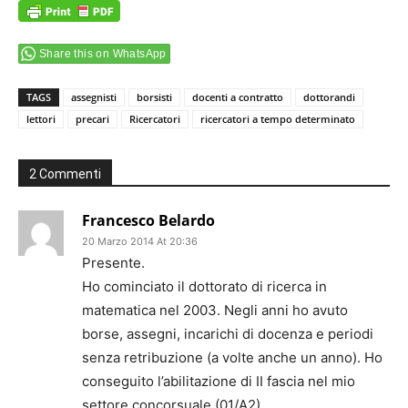
Share this on WhatsApp
TAGS
assegnisti
borsisti
docenti a contratto
dottorandi
lettori
precari
Ricercatori
ricercatori a tempo determinato
2 Commenti
Francesco Belardo
20 Marzo 2014 At 20:36
Presente.
Ho cominciato il dottorato di ricerca in
matematica nel 2003. Negli anni ho avuto
borse, assegni, incarichi di docenza e periodi
senza retribuzione (a volte anche un anno). Ho
conseguito l’abilitazione di II fascia nel mio
settore concorsuale (01/A2).