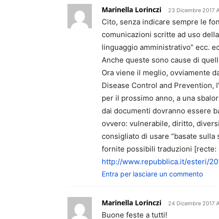
Marinella Lorinczi
23 Dicembre 2017 A
Cito, senza indicare sempre le font
comunicazioni scritte ad uso dell
linguaggio amministrativo” ecc. ecc
Anche queste sono cause di quella f
Ora viene il meglio, ovviamente da
Disease Control and Prevention, l’u
per il prossimo anno, a una sbalord
dai documenti dovranno essere ban
ovvero: vulnerabile, diritto, diver
consigliato di usare “basate sulla
fornite possibili traduzioni [recte:
http://www.repubblica.it/esteri/
Entra per lasciare un commento
Marinella Lorinczi
24 Dicembre 2017 A
Buone feste a tutti!