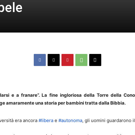
bele
arsi e a franare”. La fine ingloriosa della Torre della Con
legge amaramente una storia per bambini tratta dalla Bibbia.
versità era ancora
#
libera
e
#
autonoma
, gli uomini guardarono il