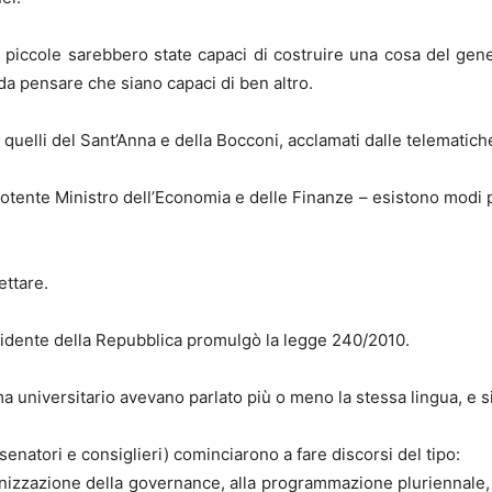
ì piccole sarebbero state capaci di costruire una cosa del g
da pensare che siano capaci di ben altro.
quelli del Sant’Anna e della Bocconi, acclamati dalle telematich
potente Ministro dell’Economia e delle Finanze – esistono modi p
ettare.
sidente della Repubblica promulgò la legge 240/2010.
ma universitario avevano parlato più o meno la stessa lingua, e s
senatori e consiglieri) cominciarono a fare discorsi del tipo:
izzazione della governance, alla programmazione pluriennale, a