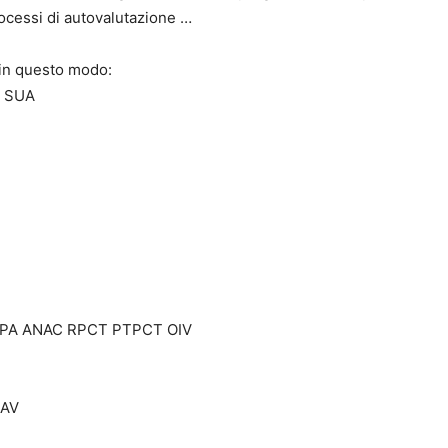
rocessi di autovalutazione …
 in questo modo:
O SUA
APA ANAC RPCT PTPCT OIV
MAV