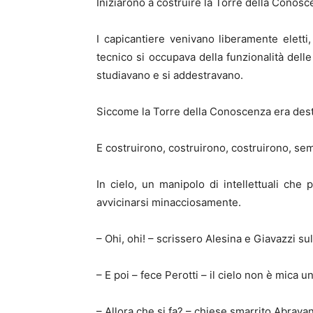
Iniziarono a costruire la Torre della Conos
I capicantiere venivano liberamente eletti,
tecnico si occupava della funzionalità dell
studiavano e si addestravano.
Siccome la Torre della Conoscenza era destin
E costruirono, costruirono, costruirono, sem
In cielo, un manipolo di intellettuali che 
avvicinarsi minacciosamente.
– Ohi, ohi! – scrissero Alesina e Giavazzi su
– E poi – fece Perotti – il cielo non è mica un
– Allora che si fa? – chiese smarrito Abravan