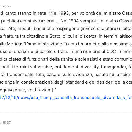
t 20:27
i, tanto stanno in rete. “Nel 1993, per volontà del ministro Cass
a pubblica amministrazione … Nel 1994 sempre il ministro Casses
.” “Atti, moduli, bandi che respingono (invece di aiutare) il citt
rattura tra cittadino e Stato, di cui si discetta, in termini altis
lla Merica: “L’amministrazione Trump ha proibito alla massima aut
so di una serie di parole e frasi. In una riunione al CDC in meri
ita platea di funzionari della sanità e scienziati è stato comunic
diti i termini vulnerable, entitlement, diversity, transgender,
sità, transessuale, feto, basato sulle evidenze, basato sulla scien
 scienza in considerazione degli standard e dei desideri della co
 equivalenze, sostituzioni].”
2017/12/16/news/usa_trump_cancella_transessuale_diversita_e_f
t 15:37