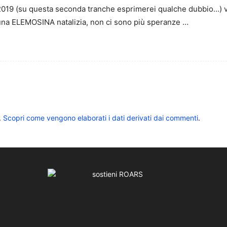
l 2019 (su questa seconda tranche esprimerei qualche dubbio…) v
 una ELEMOSINA natalizia, non ci sono più speranze …
.
Scopri come vengono elaborati i dati derivati dai commenti
.