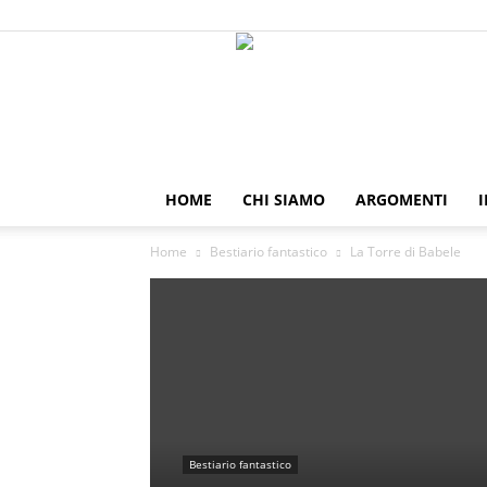
HOME
CHI SIAMO
ARGOMENTI
I
Home
Bestiario fantastico
La Torre di Babele
Bestiario fantastico