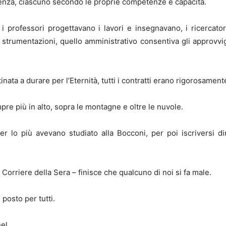
cenza, ciascuno secondo le proprie competenze e capacità.
 i professori progettavano i lavori e insegnavano, i ricercato
e strumentazioni, quello amministrativo consentiva gli approvvig
ata a durare per l’Eternità, tutti i contratti erano rigorosamen
pre più in alto, sopra le montagne e oltre le nuvole.
per lo più avevano studiato alla Bocconi, per poi iscriversi d
l Corriere della Sera – finisce che qualcuno di noi si fa male.
 posto per tutti.
el.