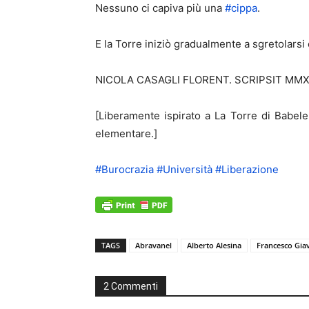
Nessuno ci capiva più una
#
cippa
.
E la Torre iniziò gradualmente a sgretolarsi 
NICOLA CASAGLI FLORENT. SCRIPSIT MMX
[Liberamente ispirato a La Torre di Babele
elementare.]
#
Burocrazia
#
Università
#
Liberazione
TAGS
Abravanel
Alberto Alesina
Francesco Giav
2 Commenti