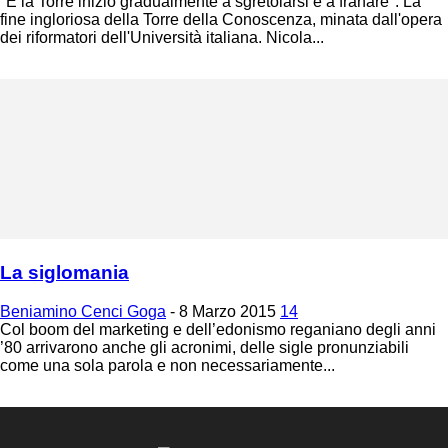
"E la Torre iniziò gradualmente a sgretolarsi e a franare". La
fine ingloriosa della Torre della Conoscenza, minata dall'opera
dei riformatori dell'Università italiana. Nicola...
La siglomania
Beniamino Cenci Goga
-
8 Marzo 2015
14
Col boom del marketing e dell’edonismo reganiano degli anni
’80 arrivarono anche gli acronimi, delle sigle pronunziabili
come una sola parola e non necessariamente...