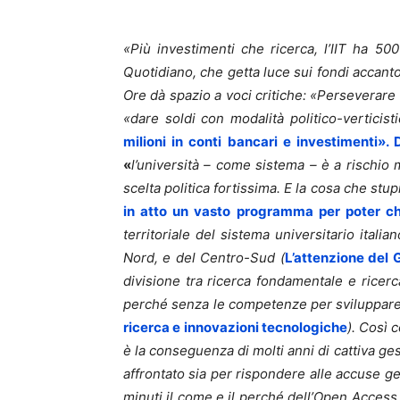
«Più investimenti che ricerca, l’IIT ha 50
Quotidiano, che getta luce sui fondi accanton
Ore dà spazio a voci critiche: «Perseverare 
«dare soldi con modalità politico-verticis
milioni in conti bancari e investimenti». 
«
l’università – come sistema – è a rischio 
scelta politica fortissima. E la cosa che stu
in atto un vasto programma per poter chi
territoriale del sistema universitario itali
Nord, e del Centro-Sud (
L’attenzione del G
divisione tra ricerca fondamentale e ricer
perché senza le competenze per sviluppare
ricerca e innovazioni tecnologiche
).
Così c
è la conseguenza di molti anni di cattiva ge
affrontato sia per rispondere alle accuse ge
minuti il come e il perché dell’Open Access,