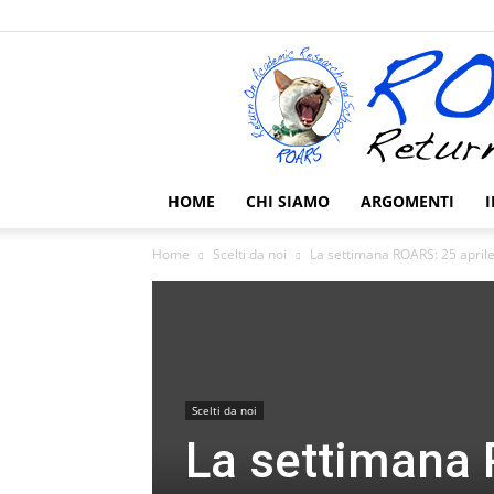
HOME
CHI SIAMO
ARGOMENTI
I
Home
Scelti da noi
La settimana ROARS: 25 april
Scelti da noi
La settimana 