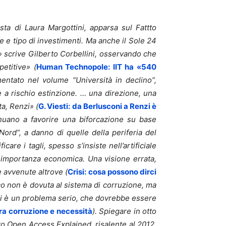
sta di Laura Margottini, apparsa sul Fattto
he e tipo di investimenti. Ma anche il Sole 24
e» scrive Gilberto Corbellini, osservando che
etitive» (
Human Technopole: IIT ha «540
ntato nel volume “Università in declino”,
è a rischio estinzione. … una direzione, una
ta, Renzi» (
G. Viesti: da Berlusconi a Renzi è
nuano a favorire una biforcazione su base
 Nord”, a danno di quelle della periferia del
ificare i tagli, spesso s’insiste nell’artificiale
a importanza economica. Una visione errata,
 avvenute altrove (
Crisi: cosa possono dirci
ico non è dovuta al sistema di corruzione, ma
orsi è un problema serio, che dovrebbe essere
tra corruzione e necessità
). Spiegare in otto
ato Open Access Explained, risalente al 2012,