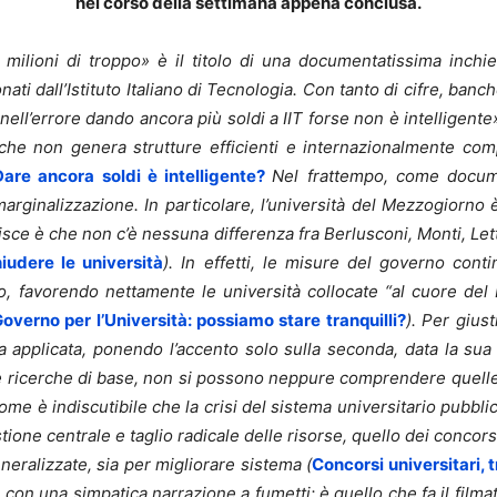
nel corso della settimana appena conclusa.
0 milioni di troppo» è il titolo di una documentatissima inchie
ati dall’Istituto Italiano di Tecnologia. Con tanto di cifre, banc
nell’errore dando ancora più soldi a IIT forse non è intelligent
tiche non genera strutture efficienti e internazionalmente comp
Dare ancora soldi è intelligente?
Nel frattempo, come docume
marginalizzazione. In particolare, l’università del Mezzogiorno 
pisce è che non c’è nessuna differenza fra Berlusconi, Monti, Let
udere le università
).
In effetti,
le misure del governo conti
ano, favorendo nettamente le università collocate “al cuore del
overno per l’Università: possiamo stare tranquilli?
). Per giust
ca applicata, ponendo l’accento solo sulla seconda, data la su
 ricerche di base, non si possono neppure comprendere quelle
ome è indiscutibile che la crisi del sistema universitario pubbl
stione centrale e taglio radicale delle risorse, quello dei conc
neralizzate, sia per migliorare sistema (
Concorsi universitari, 
 con una simpatica narrazione a fumetti: è quello che fa il film