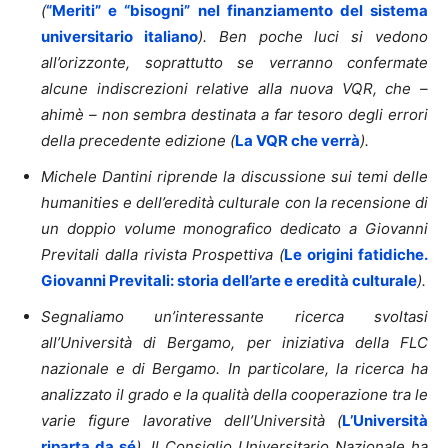
(
“Meriti” e “bisogni” nel finanziamento del sistema
universitario italiano
). Ben poche luci si vedono
all’orizzonte, soprattutto se verranno confermate
alcune indiscrezioni relative alla nuova VQR, che –
ahimè – non sembra destinata a far tesoro degli errori
della precedente edizione (
La VQR che verrà
).
Michele Dantini riprende la discussione sui temi delle
humanities e dell’eredità culturale con la recensione di
un doppio volume monografico dedicato a Giovanni
Previtali dalla rivista Prospettiva (
Le origini fatidiche.
Giovanni Previtali: storia dell’arte e eredità culturale
).
Segnaliamo un’interessante ricerca svoltasi
all’Università di Bergamo, per iniziativa della FLC
nazionale e di Bergamo. In particolare, la ricerca ha
analizzato il grado e la qualità della cooperazione tra le
varie figure lavorative dell’Università (
L’Università
riparta da sé
). Il Consiglio Universitario Nazionale ha