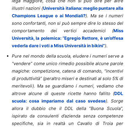
lega maggiore, cosa che non si può dire per altre
illustri nazioni (
Università italiana: meglio puntare alla
Champions League o ai Mondiali?
). Ma se i numeri
sono confortanti, non si può sempre dire lo stesso del
comportamento dei vertici accademici (
Miss
Università, la polemica: “Egregio Rettore, è un’offesa
vederla dare i voti a Miss Università in bikini”
).
Pure nel mondo della scuola, eludere i numeri serve a
“vendere” come unico rimedio possibile alcune parole
magiche: competizione, catena di comando, “incentivi
di produttività” (peraltro miseri e destinati al solo 5% di
meritevoli). Ma se guardiamo i numeri, vediamo che
altrove alcune di queste ricette hanno fallito (
DDL
scuola: cosa impariamo dal caso svedese
). Sorge
allora il dubbio che il DDL della “Buona Scuola”,
ispirato da consulenti d’azienda senza competenze
specifiche, sia in realtà un Cavallo di Troia per