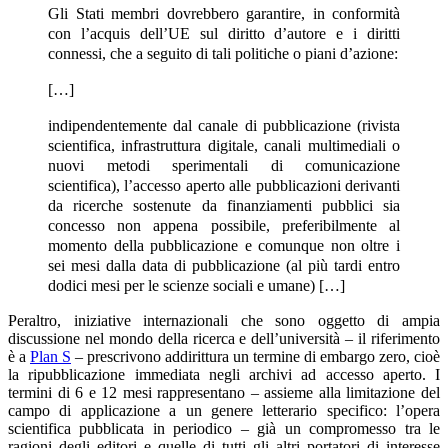
Gli Stati membri dovrebbero garantire, in conformità
con l’acquis dell’UE sul diritto d’autore e i diritti
connessi, che a seguito di tali politiche o piani d’azione:
[…]
indipendentemente dal canale di pubblicazione (rivista
scientifica, infrastruttura digitale, canali multimediali o
nuovi metodi sperimentali di comunicazione
scientifica), l’accesso aperto alle pubblicazioni derivanti
da ricerche sostenute da finanziamenti pubblici sia
concesso non appena possibile, preferibilmente al
momento della pubblicazione e comunque non oltre i
sei mesi dalla data di pubblicazione (al più tardi entro
dodici mesi per le scienze sociali e umane) […]
Peraltro, iniziative internazionali che sono oggetto di ampia
discussione nel mondo della ricerca e dell’università – il riferimento
è a
Plan S
– prescrivono addirittura un termine di embargo zero, cioè
la ripubblicazione immediata negli archivi ad accesso aperto. I
termini di 6 e 12 mesi rappresentano – assieme alla limitazione del
campo di applicazione a un genere letterario specifico: l’opera
scientifica pubblicata in periodico – già un compromesso tra le
ragioni degli editori e quelle di tutti gli altri portatori di interesse