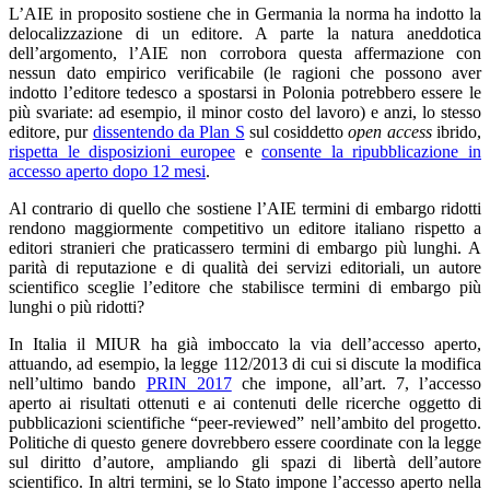
L’AIE in proposito sostiene che in Germania la norma ha indotto la
delocalizzazione di un editore. A parte la natura aneddotica
dell’argomento, l’AIE non corrobora questa affermazione con
nessun dato empirico verificabile (le ragioni che possono aver
indotto l’editore tedesco a spostarsi in Polonia potrebbero essere le
più svariate: ad esempio, il minor costo del lavoro) e anzi,
lo stesso
editore, pur
dissentendo da Plan S
sul cosiddetto
open access
ibrido,
rispetta le disposizioni europee
e
consente la ripubblicazione in
accesso aperto dopo 12 mesi
.
Al contrario di quello che sostiene l’AIE termini di embargo ridotti
rendono maggiormente competitivo un editore italiano rispetto a
editori stranieri che praticassero termini di embargo più lunghi. A
parità di reputazione e di qualità dei servizi editoriali, un autore
scientifico sceglie l’editore che stabilisce termini di embargo più
lunghi o più ridotti?
In Italia il MIUR ha già imboccato la via dell’accesso aperto,
attuando, ad esempio, la legge 112/2013 di cui si discute la modifica
nell’ultimo bando
PRIN 2017
che impone, all’art. 7, l’accesso
aperto ai risultati ottenuti e ai contenuti delle ricerche oggetto di
pubblicazioni scientifiche “peer-reviewed” nell’ambito del progetto.
Politiche di questo genere dovrebbero essere coordinate con la legge
sul diritto d’autore, ampliando gli spazi di libertà dell’autore
scientifico. In altri termini, se lo Stato impone l’accesso aperto nella