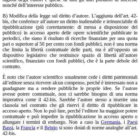
nonché dell’interesse pubblico.
B) Modifica della legge sul diritto d’autore. L’aggiunta dell’art. 42-
bis, che conferisce all’autore un diritto inalienabile e irrinunciabile di
ripubblicazione (più correttamente: di messa a disposizione del
pubblico) in accesso aperto delle opere scientifiche pubblicate in
periodici, che siano il risultato di ricerche finanziate per una quota
pari o superiore al 50 per cento con fondi pubblici, non è una norma
che limita la libertà contrattuale delle parti, ma è all’opposto un
dispositivo legislativo che restituisce spazio di libertà all’autore
scientifico, finanziato con fondi pubblici, che è la parte debole del
contratto.
È noto che l’autore scientifico usualmente cede i diritti patrimoniali
all’editore senza ricevere alcun compenso, perché è interessato non a
guadagnare ma a rendere pubbliche le proprie idee. Se l’autore
avesse potere contrattuale, non ci sarebbe bisogno di una norma
imperativa come il 42-bis. Sarebbe l’autore stesso a inserire una
clausola nel contratto che gli riservi il diritto di ripubblicare in
accesso aperto. Non lo può fare, perché l’editore ha maggiore potere
contrattuale e può impedire la ripubblicazione in accesso aperto o
allungare i termini di embargo. Non a caso la
Germania
, i
Paesi
Bassi
, la
Francia
e il
Belgio
si sono dotati di norme analoghe all’art.
42-bis.