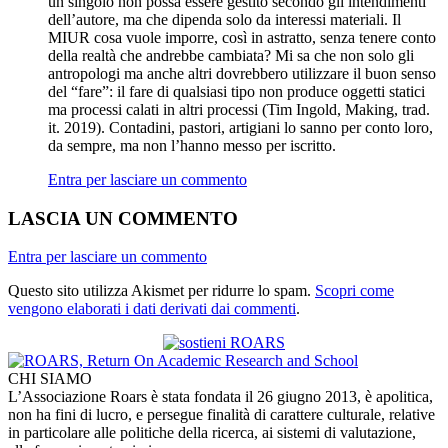
un singolo non possa essere gestito secondo gli intendimenti
dell’autore, ma che dipenda solo da interessi materiali. Il
MIUR cosa vuole imporre, così in astratto, senza tenere conto
della realtà che andrebbe cambiata? Mi sa che non solo gli
antropologi ma anche altri dovrebbero utilizzare il buon senso
del “fare”: il fare di qualsiasi tipo non produce oggetti statici
ma processi calati in altri processi (Tim Ingold, Making, trad.
it. 2019). Contadini, pastori, artigiani lo sanno per conto loro,
da sempre, ma non l’hanno messo per iscritto.
Entra per lasciare un commento
LASCIA UN COMMENTO
Entra per lasciare un commento
Questo sito utilizza Akismet per ridurre lo spam.
Scopri come
vengono elaborati i dati derivati dai commenti
.
CHI SIAMO
L’Associazione Roars è stata fondata il 26 giugno 2013, è apolitica,
non ha fini di lucro, e persegue finalità di carattere culturale, relative
in particolare alle politiche della ricerca, ai sistemi di valutazione,