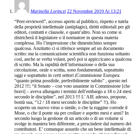
Marinella Lorinczi
22 Novembre 2019 At 13:21
“Peer-reviewed”, accesso aperto al pubblico, rispetto e tutela
della proprietà intellettuale (antiplagio), diritti editoriali per gli
editori, contratti e clausole, e quant’altro. Non so come si
districherà il legislatore o il normatore in questa materia
complessa. Ho l’impressione che dimentichino sempre
qualcosa. Anzitutto ci si riferisce sempre ad un documento
scritto: ma la comunicazione scientifica non funziona soltanto
così, anche se verba volant, però poi si appiccicano a qualcosa
di scritto. Ma la rapidità dell’informazione o della sua
circolazione, orale o scritta, sono fondamentali, soprattutto
oggi e soprattutto in certi settori (Commissione Europea:
“quanto prima possibile, preferibilmente subito” , questo nel
2012 !!!; “il Senato – con voto unanime in Commissione [che
bravi] – aveva allungato i termini dell’embargo a 18 o 24 mesi
secondo le discipline”, nel 2013 !!! L’ AIE adesso, propone,
bontà sua, “12 / 18 mesi secondo le discipline” !!). Ho
scoperto un nuovo virus o simile, o che la ruggine corrode il
Mose, o che il ponte sta per crollare e aspetto mesi e anni? In
secondo luogo la gestione di un articolo o di un volume si
svolge in maniera ben differente, a prescindere dal numero dei
contributori. E’ comunque assurdo che un bene intellettuale di