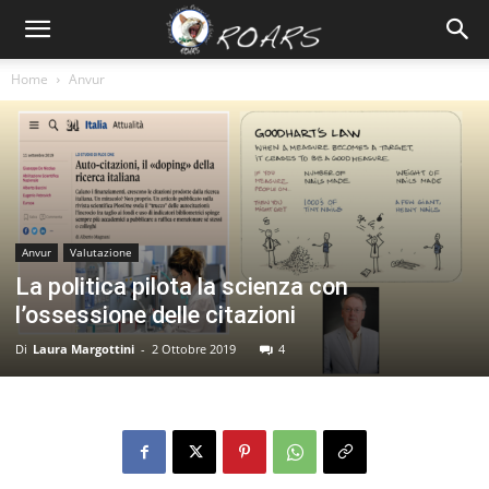
Home
Anvur
Anvur
Valutazione
La politica pilota la scienza con
l’ossessione delle citazioni
Di
Laura Margottini
-
2 Ottobre 2019
4