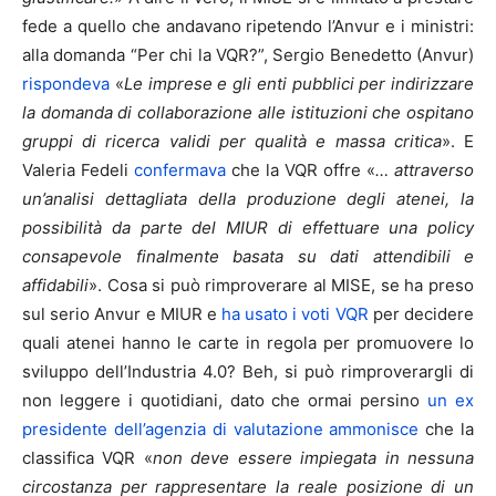
fede a quello che andavano ripetendo l’Anvur e i ministri:
alla domanda “Per chi la VQR?”, Sergio Benedetto (Anvur)
rispondeva
«
Le imprese e gli enti pubblici per indirizzare
la domanda di collaborazione alle istituzioni che ospitano
gruppi di ricerca validi per qualità e massa critica
». E
Valeria Fedeli
confermava
che la VQR offre «
… attraverso
un’analisi dettagliata della produzione degli atenei, la
possibilità da parte del MIUR di effettuare una policy
consapevole finalmente basata su dati attendibili e
affidabili
». Cosa si può rimproverare al MISE, se ha preso
sul serio Anvur e MIUR e
ha usato i voti VQR
per decidere
quali atenei hanno le carte in regola per promuovere lo
sviluppo dell’Industria 4.0? Beh, si può rimproverargli di
non leggere i quotidiani, dato che ormai persino
un ex
presidente dell’agenzia di valutazione ammonisce
che la
classifica VQR «
non deve essere impiegata in nessuna
circostanza per rappresentare la reale posizione di un