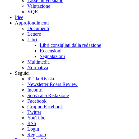
Tasse universitarie
Valutazione
VQR
Idee
Approfondimenti
Documenti
Lettere
Libri
Libri consigliati dalla redazione
Recensioni
Segnalazioni
Multimedia
Normativa
Seguici
RT, la Rivista
Newsletter Roars Review
Incontri
Scrivi alla Redazione
Facebook
Gruppo Facebook
Twitter
YouTube
RSS
Login
Registrati