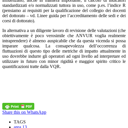
influenzano, anche in maniera importante, il calcolo di indicatori
standardizzati e/o normalizzati tuttora in uso, come p.es. l’indice R
(pensiamo ai requisiti per la qualificazione del collegio dei docenti
del dottorato – vd. Linee guida per l’accreditamento delle sedi e dei
corsi di dottorato).
In alternativa a un diligente lavoro di revisione delle valutazioni (che
obiettivamente è poco verosimile che ANVUR voglia realmente
intraprendere) è almeno auspicabile che da questa vicenda si possa
imparare qualcosa. La consapevolezza dell’occorrenza di
fluttuazioni di questo tipo delle metriche di impatto attualmente in
uso dovrebbe indurre gli operatori ad ogni livello ad interpretare ed
utilizzare in futuro con minor rigidità e maggior spirito critico le
quantificazioni tratte dalla VQR.
Share this on WhatsApp
TAGS
area 13