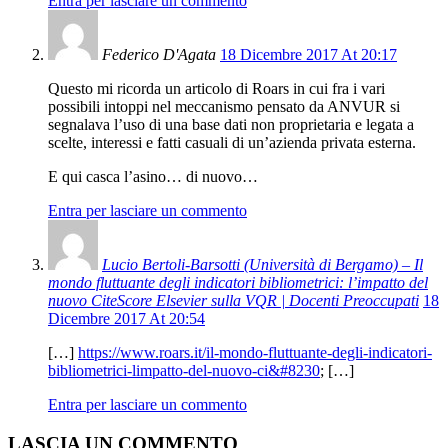
Entra per lasciare un commento
Federico D'Agata
18 Dicembre 2017 At 20:17
Questo mi ricorda un articolo di Roars in cui fra i vari
possibili intoppi nel meccanismo pensato da ANVUR si
segnalava l’uso di una base dati non proprietaria e legata a
scelte, interessi e fatti casuali di un’azienda privata esterna.
E qui casca l’asino… di nuovo…
Entra per lasciare un commento
Lucio Bertoli-Barsotti (Università di Bergamo) – Il
mondo fluttuante degli indicatori bibliometrici: l’impatto del
nuovo CiteScore Elsevier sulla VQR | Docenti Preoccupati
18
Dicembre 2017 At 20:54
[…]
https://www.roars.it/il-mondo-fluttuante-degli-indicatori-
bibliometrici-limpatto-del-nuovo-ci&#8230
; […]
Entra per lasciare un commento
LASCIA UN COMMENTO