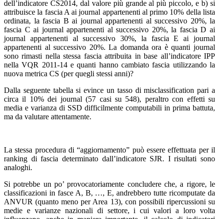
dell’indicatore CS2014, dal valore più grande al più piccolo, e b) si
attribuisce la fascia A ai journal appartenenti al primo 10% della lista
ordinata, la fascia B ai journal appartenenti al successivo 20%, la
fascia C ai journal appartenenti al successivo 20%, la fascia D ai
journal appartenenti al successivo 30%, la fascia E ai journal
appartenenti al successivo 20%. La domanda ora è quanti journal
sono rimasti nella stessa fascia attribuita in base all’indicatore IPP
nella VQR 2011-14 e quanti hanno cambiato fascia utilizzando la
nuova metrica CS (per quegli stessi anni)?
Dalla seguente tabella si evince un tasso di misclassification pari a
circa il 10% dei journal (57 casi su 548), peraltro con effetti su
media e varianza di SSD difficilmente computabili in prima battuta,
ma da valutare attentamente.
La stessa procedura di “aggiornamento” può essere effettuata per il
ranking di fascia determinato dall’indicatore SJR. I risultati sono
analoghi.
Si potrebbe un po’ provocatoriamente concludere che, a rigore, le
classificazioni in fasce A, B, …, E, andrebbero tutte ricomputate da
ANVUR (quanto meno per Area 13), con possibili ripercussioni su
medie e varianze nazionali di settore, i cui valori a loro volta