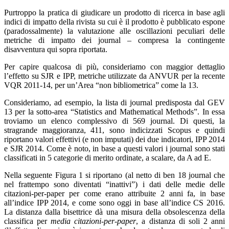
Purtroppo la pratica di giudicare un prodotto di ricerca in base agli
indici di impatto della rivista su cui è il prodotto è pubblicato espone
(paradossalmente) la valutazione alle oscillazioni peculiari delle
metriche di impatto dei journal – compresa la contingente
disavventura qui sopra riportata.
Per capire qualcosa di più, consideriamo con maggior dettaglio
l’effetto su SJR e IPP, metriche utilizzate da ANVUR per la recente
VQR 2011-14, per un’Area “non bibliometrica” come la 13.
Consideriamo, ad esempio, la lista di journal predisposta dal GEV
13 per la sotto-area “Statistics and Mathematical Methods”. In essa
troviamo un elenco complessivo di 569 journal. Di questi, la
stragrande maggioranza, 411, sono indicizzati Scopus e quindi
riportano valori effettivi (e non imputati) dei due indicatori, IPP 2014
e SJR 2014. Come è noto, in base a questi valori i journal sono stati
classificati in 5 categorie di merito ordinate, a scalare, da A ad E.
Nella seguente Figura 1 si riportano (al netto di ben 18 journal che
nel frattempo sono diventati “inattivi”) i dati delle medie delle
citazioni-per-paper per come erano attribuite 2 anni fa, in base
all’indice IPP 2014, e come sono oggi in base all’indice CS 2016.
La distanza dalla bisettrice dà una misura della obsolescenza della
classifica per
media citazioni-per-paper
, a distanza di soli 2 anni