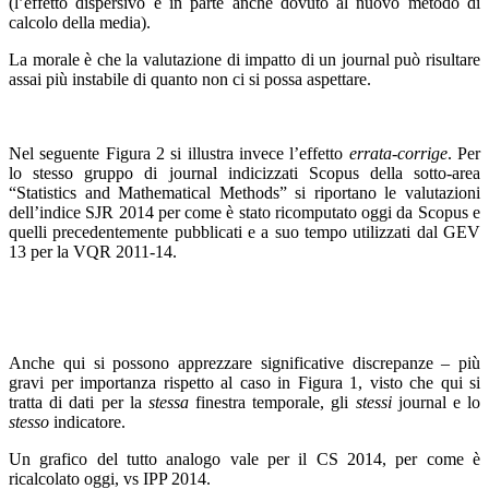
(l’effetto dispersivo è in parte anche dovuto al nuovo metodo di
calcolo della media).
La morale è che la valutazione di impatto di un journal può risultare
assai più instabile di quanto non ci si possa aspettare.
Nel seguente Figura 2 si illustra invece l’effetto
errata-corrige
. Per
lo stesso gruppo di journal indicizzati Scopus della sotto-area
“Statistics and Mathematical Methods” si riportano le valutazioni
dell’indice SJR 2014 per come è stato ricomputato oggi da Scopus e
quelli precedentemente pubblicati e a suo tempo utilizzati dal GEV
13 per la VQR 2011-14.
Anche qui si possono apprezzare significative discrepanze – più
gravi per importanza rispetto al caso in Figura 1, visto che qui si
tratta di dati per la
stessa
finestra temporale, gli
stessi
journal e lo
stesso
indicatore.
Un grafico del tutto analogo vale per il CS 2014, per come è
ricalcolato oggi, vs IPP 2014.