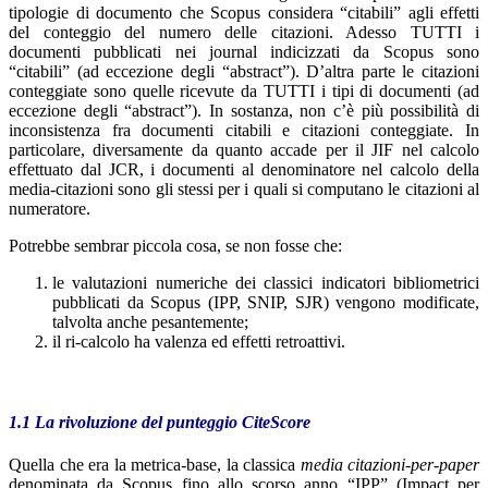
tipologie di documento che Scopus considera “citabili” agli effetti
del conteggio del numero delle citazioni. Adesso TUTTI i
documenti pubblicati nei journal indicizzati da Scopus sono
“citabili” (ad eccezione degli “abstract”). D’altra parte le citazioni
conteggiate sono quelle ricevute da TUTTI i tipi di documenti (ad
eccezione degli “abstract”). In sostanza, non c’è più possibilità di
inconsistenza fra documenti citabili e citazioni conteggiate. In
particolare, diversamente da quanto accade per il JIF nel calcolo
effettuato dal JCR, i documenti al denominatore nel calcolo della
media-citazioni sono gli stessi per i quali si computano le citazioni al
numeratore.
Potrebbe sembrar piccola cosa, se non fosse che:
le valutazioni numeriche dei classici indicatori bibliometrici
pubblicati da Scopus (IPP, SNIP, SJR) vengono modificate,
talvolta anche pesantemente;
il ri-calcolo ha valenza ed effetti retroattivi.
1.1 La rivoluzione del punteggio CiteScore
Quella che era la metrica-base, la classica
media citazioni-per-paper
denominata da Scopus fino allo scorso anno “IPP” (Impact per