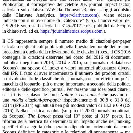
Publication, il corrispettivo del celebre JIF, journal impact factor,
calcolato sul database WoS da Thomson-Reuters – oggi acquisito
dalla Clarivate Analytics,
https://clarivate.com
), viene adesso
indicata con il nuovo nome di “CiteScore” (CS). I nuovi valori del
CS 2016 sono stati calcolati il 31-5-2017 e resi pubblici da Scopus
in chiaro (vd. ad es.
https://journalmetrics.scopus.com
).
Il CS rappresenta sempre il numero medio di citazioni-per-paper
calcolato sugli articoli pubblicati nella finestra temporale dei tre anni
precedenti a quello della rilevazione delle citazioni (p.es., il CS 2016
conteggia le citazioni osservate nel corso del 2016 di documenti
pubblicati negli anni 2013, 2014 e 2015, su journals del database
Scopus), ma spesso dà luogo a valori numerici abbastanza diversi
dall’IPP. Il fatto di aver incrementato il numero dei prodotti citabili
ha rivoluzionato le classifiche dei journals, con un effetto un po’ a
macchia di leopardo, più o meno importante a seconda della politica
editoriale dello specifico journal. Per farsene una idea basti citare i
casi di riviste blasonate come
Nature
e
The Lancet
che passano da
una
media citazioni-per-paper
rispettivamente di 30.8 e 31.8 del
2014 (IPP 2014) agli attuali ben più modesti valori di 13.3 e 6.9 (CS
2016). Nella classifica assoluta (sui più di 22000 journals monitorati
da Scopus),
The Lancet
passa dal 10° posto al 315° posto. La
riforma della metrica ha determinato un impatto anche nei ranking
specifici di categoria (che peraltro dipendono fortemente da come
Scopus definisce le categorie e le relazioni di appartenenza – ma