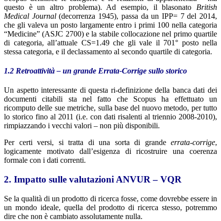
questo è un altro problema). Ad esempio, il blasonato
British
Medical Journal
(decorrenza 1945), passa da un IPP= 7 del 2014,
che gli valeva un posto largamente entro i primi 100 nella categoria
“Medicine” (ASJC 2700) e la stabile collocazione nel primo quartile
di categoria, all’attuale CS=1.49 che gli vale il 701° posto nella
stessa categoria, e il declassamento al secondo quartile di categoria.
1.2 Retroattività – un grande Errata-Corrige sullo storico
Un aspetto interessante di questa ri-definizione della banca dati dei
documenti citabili sta nel fatto che Scopus ha effettuato un
ricomputo delle sue metriche, sulla base del nuovo metodo, per tutto
lo storico fino al 2011 (i.e. con dati risalenti al triennio 2008-2010),
rimpiazzando i vecchi valori – non più disponibili.
Per certi versi, si tratta di una sorta di grande
errata-corrige
,
logicamente motivato dall’esigenza di ricostruire una coerenza
formale con i dati correnti.
2. Impatto sulle valutazioni ANVUR – VQR
Se la qualità di un prodotto di ricerca fosse, come dovrebbe essere in
un mondo ideale, quella del prodotto di ricerca stesso, potremmo
dire che non è cambiato assolutamente nulla.