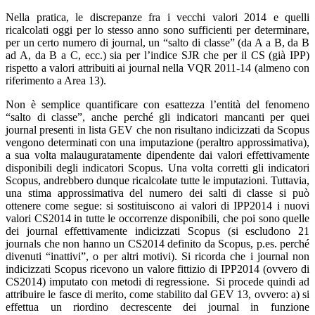
Nella pratica, le discrepanze fra i vecchi valori 2014 e quelli
ricalcolati oggi per lo stesso anno sono sufficienti per determinare,
per un certo numero di journal, un “salto di classe” (da A a B, da B
ad A, da B a C, ecc.) sia per l’indice SJR che per il CS (già IPP)
rispetto a valori attribuiti ai journal nella VQR 2011-14 (almeno con
riferimento a Area 13).
Non è semplice quantificare con esattezza l’entità del fenomeno
“salto di classe”, anche perché gli indicatori mancanti per quei
journal presenti in lista GEV che non risultano indicizzati da Scopus
vengono determinati con una imputazione (peraltro approssimativa),
a sua volta malauguratamente dipendente dai valori effettivamente
disponibili degli indicatori Scopus. Una volta corretti gli indicatori
Scopus, andrebbero dunque ricalcolate tutte le imputazioni. Tuttavia,
una stima approssimativa del numero dei salti di classe si può
ottenere come segue: si sostituiscono ai valori di IPP2014 i nuovi
valori CS2014 in tutte le occorrenze disponibili, che poi sono quelle
dei journal effettivamente indicizzati Scopus (si escludono 21
journals che non hanno un CS2014 definito da Scopus, p.es. perché
divenuti “inattivi”, o per altri motivi). Si ricorda che i journal non
indicizzati Scopus ricevono un valore fittizio di IPP2014 (ovvero di
CS2014) imputato con metodi di regressione. Si procede quindi ad
attribuire le fasce di merito, come stabilito dal GEV 13, ovvero: a) si
effettua un riordino decrescente dei journal in funzione