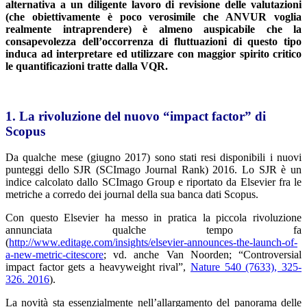
alternativa a un diligente lavoro di revisione delle valutazioni
(che obiettivamente è poco verosimile che ANVUR voglia
realmente intraprendere) è almeno auspicabile che la
consapevolezza dell’occorrenza di fluttuazioni di questo tipo
induca ad interpretare ed utilizzare con maggior spirito critico
le quantificazioni tratte dalla VQR.
1. La rivoluzione del nuovo “impact factor” di
Scopus
Da qualche mese (giugno 2017) sono stati resi disponibili i nuovi
punteggi dello SJR (SCImago Journal Rank) 2016. Lo SJR è un
indice calcolato dallo SCImago Group e riportato da Elsevier fra le
metriche a corredo dei journal della sua banca dati Scopus.
Con questo Elsevier ha messo in pratica la piccola rivoluzione
annunciata qualche tempo fa
(
http://www.editage.com/insights/elsevier-announces-the-launch-of-
a-new-metric-citescore
; vd. anche Van Noorden; “Controversial
impact factor gets a heavyweight rival”,
Nature 540 (7633), 325-
326. 2016
).
La novità sta essenzialmente nell’allargamento del panorama delle