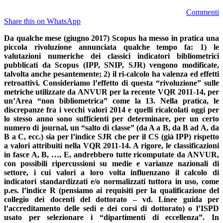
Commenti
Share this on WhatsApp
Da qualche mese (giugno 2017) Scopus ha messo in pratica una
piccola rivoluzione annunciata qualche tempo fa: 1) le
valutazioni numeriche dei classici indicatori bibliometrici
pubblicati da Scopus (IPP, SNIP, SJR) vengono modificate,
talvolta anche pesantemente; 2) il ri-calcolo ha valenza ed effetti
retroattivi. Consideriamo l’effetto di questa “rivoluzione” sulle
metriche utilizzate da ANVUR per la recente VQR 2011-14, per
un’Area “non bibliometrica” come la 13. Nella pratica, le
discrepanze fra i vecchi valori 2014 e quelli ricalcolati oggi per
lo stesso anno sono sufficienti per determinare, per un certo
numero di journal, un “salto di classe” (da A a B, da B ad A, da
B a C, ecc.) sia per l’indice SJR che per il CS (già IPP) rispetto
a valori attribuiti nella VQR 2011-14. A rigore, le classificazioni
in fasce A, B, …, E, andrebbero tutte ricomputate da ANVUR,
con possibili ripercussioni su medie e varianze nazionali di
settore, i cui valori a loro volta influenzano il calcolo di
indicatori standardizzati e/o normalizzati tuttora in uso, come
p.es. l’indice R (pensiamo ai requisiti per la qualificazione del
collegio dei docenti del dottorato – vd. Linee guida per
l’accreditamento delle sedi e dei corsi di dottorato) o l’ISPD
usato per selezionare i “dipartimenti di eccellenza”. In