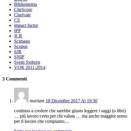
Bibliometria
CiteScore
Clarivate
CS
impact factor
IPP
JCR
Scimago
Scopus
SJR
SNIP
Svein Sjoberg
VQR 2011-2014
3 Commenti
mariam
18 Dicembre 2017 At 19:30
continuo a credere che sarebbe giusto leggere i saggi (o libri)
… più lavoro certo per chi valuta … ma anche maggior senso
per il lavoro che compiamo…