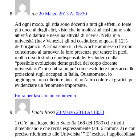
roc
20 Marzo 2013 At 08:30
Ad ogni modo, gli rtda sono docenti a tutti gli effetti, o forse
più docenti degli altri, visto che in moltissimi casi fanno solo
attività didattica e nessuna attività di ricerca. Nella mia
università (Iuav Venezia) gli rtd costituiscono quasi il 12%
dell’organico. A Enna sono il 51%. Anche ammesso che non
concorrano al turnover, la loro presenza per tenere in piedi
molti corsi di studio è indispensabile. Escluderli dalla
“possibile evoluzione demografica del corpo docente
universitario” mi sembra un po’ come escludere i precari dalle
proiezioni sugli occupati in Italia. Quantomeno, io
aggiungerei una ulteriore linea di un’altro colore ai grafici, per
evidenziare un fenomeno importante.
Entra per lasciare un commento
Paolo Rossi
20 Marzo 2013 At 13:33
1) C’e’ una legge dello Stato (la 168 del 1989) che molti
dimenticano e che recita espressamente (art. 6 comma 2) e con
preciso riferimento alle Universita’ ” E’ esclusa l’applicabilitaà