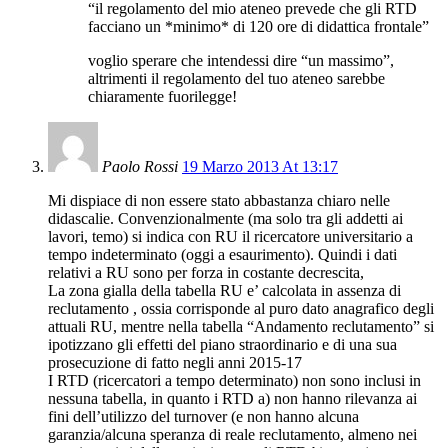
“il regolamento del mio ateneo prevede che gli RTD
facciano un *minimo* di 120 ore di didattica frontale”
voglio sperare che intendessi dire “un massimo”,
altrimenti il regolamento del tuo ateneo sarebbe
chiaramente fuorilegge!
Paolo Rossi
19 Marzo 2013 At 13:17
Mi dispiace di non essere stato abbastanza chiaro nelle
didascalie. Convenzionalmente (ma solo tra gli addetti ai
lavori, temo) si indica con RU il ricercatore universitario a
tempo indeterminato (oggi a esaurimento). Quindi i dati
relativi a RU sono per forza in costante decrescita,
La zona gialla della tabella RU e’ calcolata in assenza di
reclutamento , ossia corrisponde al puro dato anagrafico degli
attuali RU, mentre nella tabella “Andamento reclutamento” si
ipotizzano gli effetti del piano straordinario e di una sua
prosecuzione di fatto negli anni 2015-17
I RTD (ricercatori a tempo determinato) non sono inclusi in
nessuna tabella, in quanto i RTD a) non hanno rilevanza ai
fini dell’utilizzo del turnover (e non hanno alcuna
garanzia/alcuna speranza di reale reclutamento, almeno nei