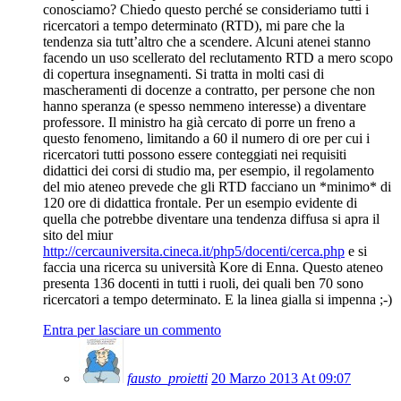
conosciamo? Chiedo questo perché se consideriamo tutti i
ricercatori a tempo determinato (RTD), mi pare che la
tendenza sia tutt’altro che a scendere. Alcuni atenei stanno
facendo un uso scellerato del reclutamento RTD a mero scopo
di copertura insegnamenti. Si tratta in molti casi di
mascheramenti di docenze a contratto, per persone che non
hanno speranza (e spesso nemmeno interesse) a diventare
professore. Il ministro ha già cercato di porre un freno a
questo fenomeno, limitando a 60 il numero di ore per cui i
ricercatori tutti possono essere conteggiati nei requisiti
didattici dei corsi di studio ma, per esempio, il regolamento
del mio ateneo prevede che gli RTD facciano un *minimo* di
120 ore di didattica frontale. Per un esempio evidente di
quella che potrebbe diventare una tendenza diffusa si apra il
sito del miur
http://cercauniversita.cineca.it/php5/docenti/cerca.php
e si
faccia una ricerca su università Kore di Enna. Questo ateneo
presenta 136 docenti in tutti i ruoli, dei quali ben 70 sono
ricercatori a tempo determinato. E la linea gialla si impenna ;-)
Entra per lasciare un commento
fausto_proietti
20 Marzo 2013 At 09:07