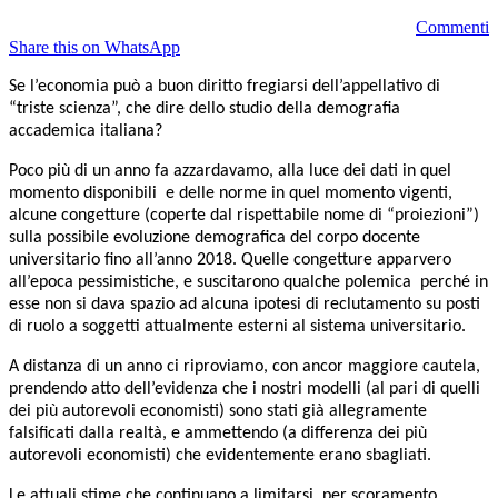
Commenti
Share this on WhatsApp
Se l’economia può a buon diritto fregiarsi dell’appellativo di
“triste scienza”, che dire dello studio della demografia
accademica italiana?
Poco più di un anno fa azzardavamo, alla luce dei dati in quel
momento disponibili e delle norme in quel momento vigenti,
alcune congetture (coperte dal rispettabile nome di “proiezioni”)
sulla possibile evoluzione demografica del corpo docente
universitario fino all’anno 2018. Quelle congetture apparvero
all’epoca pessimistiche, e suscitarono qualche polemica perché in
esse non si dava spazio ad alcuna ipotesi di reclutamento su posti
di ruolo a soggetti attualmente esterni al sistema universitario.
A distanza di un anno ci riproviamo, con ancor maggiore cautela,
prendendo atto dell’evidenza che i nostri modelli (al pari di quelli
dei più autorevoli economisti) sono stati già allegramente
falsificati dalla realtà, e ammettendo (a differenza dei più
autorevoli economisti) che evidentemente erano sbagliati.
Le attuali stime,che continuano a limitarsi, per scoramento,