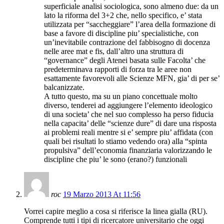
superficiale analisi sociologica, sono almeno due: da un
lato la riforma del 3+2 che, nello specifico, e’ stata
utilizzata per “saccheggiare” l’area della formazione di
base a favore di discipline piu’ specialistiche, con
un’inevitabile contrazione del fabbisogno di docenza
nelle aree mat e fis, dall’altro una struttura di
“governance” degli Atenei basata sulle Facolta’ che
predeterminava rapporti di forza tra le aree non
esattamente favorevoli alle Scienze MFN, gia’ di per se’
balcanizzate.
A tutto questo, ma su un piano concettuale molto
diverso, tenderei ad aggiungere l’elemento ideologico
di una societa’ che nel suo complesso ha perso fiducia
nella capacita’ delle “scienze dure” di dare una risposta
ai problemi reali mentre si e’ sempre piu’ affidata (con
quali bei risultati lo stiamo vedendo ora) alla “spinta
propulsiva” dell’economia finanziaria valorizzando le
discipline che piu’ le sono (erano?) funzionali
roc
19 Marzo 2013 At 11:56
Vorrei capire meglio a cosa si riferisce la linea gialla (RU).
Comprende tutti i tipi di ricercatore universitario che oggi