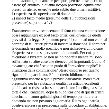
l’abilitazione (praticamente per sport, perchè ho scoperto di
essere già abilitato in quanto ricopro posizione equivalente
presso un ateneo estero) e noto subito due criteri restrittivi:
1) esperienza di supervisione di dottorandi
2) impact facto medio (presumo delle 15 pubblicazioni
presentate) superiore a 1,5
Francamente trovo sconcertante il fatto che una commissione
possa aggiungere ex post facto criteri così diversi da quelli
previsti dalla legge. Soprattutto perchè i candidati non erano al
corrente di tali criteri prima di inviare la domanda. Il form per
la domanda era molto specifico e non richiedeva di indicare
l’esperienza come supervisore di dottorandi. Per cui, pur
avendone a bizzeffe, io non ne ho riportata mentre mi sono
soffermato su altre cose che ritenevo più importanti. Quindi è
avvantaggiato chi è stato in grado di “prevedere meglio” le
intenzioni della commissione? Stesso discorso per quanto
riguarda l’impact factor. E’ un criterio bibliometrico
aggiuntivo rispetto a quelli previsti dall’anvur. Potrei aver
presentato per la valutazione qualitativa articoli eccellenti
pubblicati su riviste a basso impact factor. La ciliegina sulla
torta è che i candidati, dopo la pubblicazione di questi criteri
allucinanti, hanno quindici giorni di tempo per ritirare la
domanda ma non possono aggiornarla. Ritiro ogni parola
positiva espressa in precedenza sulle procedure di abilitazione.