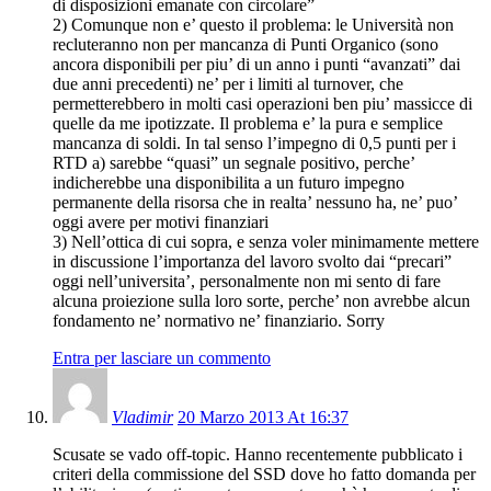
di disposizioni emanate con circolare”
2) Comunque non e’ questo il problema: le Università non
recluteranno non per mancanza di Punti Organico (sono
ancora disponibili per piu’ di un anno i punti “avanzati” dai
due anni precedenti) ne’ per i limiti al turnover, che
permetterebbero in molti casi operazioni ben piu’ massicce di
quelle da me ipotizzate. Il problema e’ la pura e semplice
mancanza di soldi. In tal senso l’impegno di 0,5 punti per i
RTD a) sarebbe “quasi” un segnale positivo, perche’
indicherebbe una disponibilita a un futuro impegno
permanente della risorsa che in realta’ nessuno ha, ne’ puo’
oggi avere per motivi finanziari
3) Nell’ottica di cui sopra, e senza voler minimamente mettere
in discussione l’importanza del lavoro svolto dai “precari”
oggi nell’universita’, personalmente non mi sento di fare
alcuna proiezione sulla loro sorte, perche’ non avrebbe alcun
fondamento ne’ normativo ne’ finanziario. Sorry
Entra per lasciare un commento
Vladimir
20 Marzo 2013 At 16:37
Scusate se vado off-topic. Hanno recentemente pubblicato i
criteri della commissione del SSD dove ho fatto domanda per