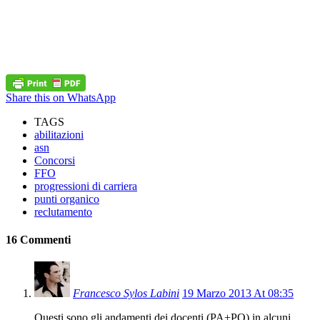
Share this on WhatsApp
TAGS
abilitazioni
asn
Concorsi
FFO
progressioni di carriera
punti organico
reclutamento
16 Commenti
Francesco Sylos Labini
19 Marzo 2013 At 08:35
Questi sono gli andamenti dei docenti (PA+PO) in alcuni