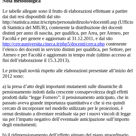
Nota metodologica
Le tabelle allegate sono il frutto di elaborazioni effettuate a partire
dai dati resi disponibili dal sito
http://statistica.miur.it/scripts/personalediruolo/vdocenti0.asp (Ufficio
di Statistica del MIUR), contenente la distribuzione dei docenti
distinti per anno di nascita, per qualifica, per Area, per Ateneo, per
Facoltà e per genere e aggiornato al 31.12.2011, e dal sito
http://cercauniversita.cineca.it/php5/docenti/cerca.php
contenente
l’elenco dei docenti in servizio distinti per qualifica, per Settore, per
Ateneo e per Facoltà e aggiornato in tempo reale (ultimo accesso ai
fini dell’elaborazione il 15.3.2013).
Le principali novità rispetto alle elaborazioni presentate all’inizio del
2012 sono:
a) la presa d’atto degli importanti mutamenti sulle dinamiche di
pensionamento indotti dalla crescente consapevolezza degli effetti
prodotti dalla “legge Fornero”: il pensionamento anticipato, che in
passato aveva grande importanza quantitativa e che si era quindi
cercato di incorporare nel modello utilizzato per le proiezioni, è
ormai destinato a diventare residuale sia per i nuovi vincoli di legge
sia per l’impatto negativo dell’eventuale anticipazione sull’importo
degli emolumenti;
b) il ridimensionamento dell’effetto stimato del piano straordinario