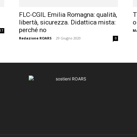
FLC-CGIL Emilia Romagna: qualità,
T
libertà, sicurezza. Didattica mista:
o
perché no
Ma
17
Redazione ROARS
-
29 Giugno 2020
0