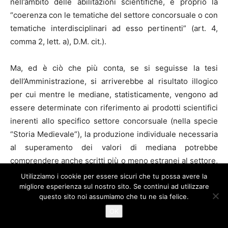
nell’ambito delle abilitazioni scientifiche, è proprio la
“coerenza con le tematiche del settore concorsuale o con
tematiche interdisciplinari ad esso pertinenti” (art. 4,
comma 2, lett. a), D.M. cit.).
Ma, ed è ciò che più conta, se si seguisse la tesi
dell’Amministrazione, si arriverebbe al risultato illogico
per cui mentre le mediane, statisticamente, vengono ad
essere determinate con riferimento ai prodotti scientifici
inerenti allo specifico settore concorsuale (nella specie
“Storia Medievale”), la produzione individuale necessaria
al superamento dei valori di mediana potrebbe
comprendere anche scritti più o meno estranei al settore,
il che non è accettabile, perché implica il raffronto tra
Utilizziamo i cookie per essere sicuri che tu possa avere la
grandezze qualitativamente diverse e non comparabili.
migliore esperienza sul nostro sito. Se continui ad utilizzare
questo sito noi assumiamo che tu ne sia felice.
OK
Non può inoltre essere considerata nel numero delle
monografie necessario al superamento della mediana