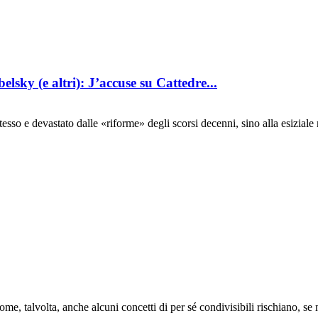
lsky (e altri): J’accuse su Cattedre...
sso e devastato dalle «riforme» degli scorsi decenni, sino alla esiziale 
me, talvolta, anche alcuni concetti di per sé condivisibili rischiano, se ma