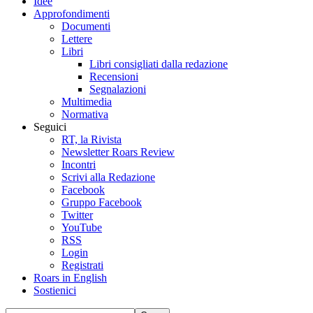
Idee
Approfondimenti
Documenti
Lettere
Libri
Libri consigliati dalla redazione
Recensioni
Segnalazioni
Multimedia
Normativa
Seguici
RT, la Rivista
Newsletter Roars Review
Incontri
Scrivi alla Redazione
Facebook
Gruppo Facebook
Twitter
YouTube
RSS
Login
Registrati
Roars in English
Sostienici