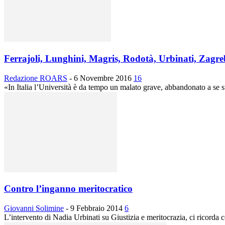
Ferrajoli, Lunghini, Magris, Rodotà, Urbinati, Zagrebe
Redazione ROARS
-
6 Novembre 2016
16
«In Italia l’Università è da tempo un malato grave, abbandonato a se ste
Contro l’inganno meritocratico
Giovanni Solimine
-
9 Febbraio 2014
6
L’intervento di Nadia Urbinati su Giustizia e meritocrazia, ci ricorda co