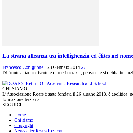
La strana alleanza tra intellighenzia ed élites nel nom
Francesco Coniglione
-
23 Gennaio 2014
27
Di fronte al tanto discutere di meritocrazia, penso che si debba innanz
CHI SIAMO
L’Associazione Roars è stata fondata il 26 giugno 2013, è apolitica, non h
formazione terziaria.
SEGUICI
Home
Chi siamo
Copyright
Newsletter Roars Review