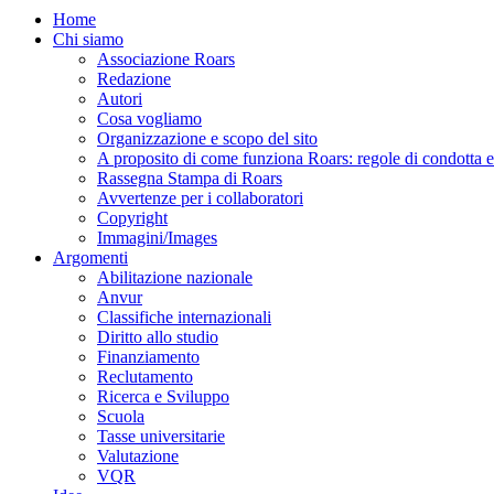
Home
Chi siamo
Associazione Roars
Redazione
Autori
Cosa vogliamo
Organizzazione e scopo del sito
A proposito di come funziona Roars: regole di condotta e p
Rassegna Stampa di Roars
Avvertenze per i collaboratori
Copyright
Immagini/Images
Argomenti
Abilitazione nazionale
Anvur
Classifiche internazionali
Diritto allo studio
Finanziamento
Reclutamento
Ricerca e Sviluppo
Scuola
Tasse universitarie
Valutazione
VQR