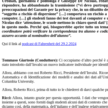
Urbinati, giornalista e politologa e Giuseppe De Nicolao, reda
rispondere, ha abbandonato la trasmissione (“vi devo purtropp
preoccupazioni del Garante per la privacy che, in un dibattito d
“soggetto a rischio di dispersione” […] comportava un rischio a
computer. […] gli studenti fanno dei test davanti al computer e un
Nicolao dice ‘attenzione, le scuole mettono in chiaro questi dat
in questo modo. Perché qui, bisognerebbe aprire tutto un te
coordinatore potrà verificare la corrispondenza tra alunno e codic
azzurro accanto al nominativo dell’alunno”.
Qui il link al
podcast di Fahrenheit del 29.2.2024
Tommaso Giartosio (Conduttore):
Ci occupiamo d’altro perché è al 
stato introdotto dall’Invalsi un nuovo indicatore individuale per identi
Allora, abbiamo con noi Roberto Ricci, Presidente dell’Invalsi. Ricor
Automatica e di Identificazione dei modelli e analisi dei dati all’Un
Columbia University.
Allora, Roberto Ricci, prima di tutto io le chiederei di darci qualche 
Ricci:
Allora, intanto grazie per questa opportunità. I dati che vengon
insieme a questi, sono forniti dagli studenti alcuni dati di contesto che
diciamo così, della matematica, dell’italiano e dell’inglese relativame