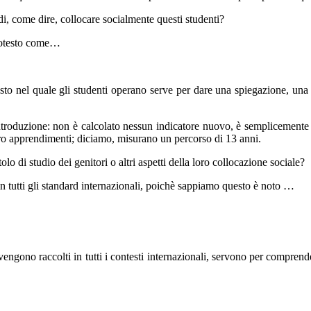
, come dire, collocare socialmente questi studenti?
ttotesto come…
sto nel quale gli studenti operano serve per dare una spiegazione, una p
introduzione: non è calcolato nessun indicatore nuovo, è semplicemente 
loro apprendimenti; diciamo, misurano un percorso di 13 anni.
lo di studio dei genitori o altri aspetti della loro collocazione sociale?
n tutti gli standard internazionali, poichè sappiamo questo è noto …
engono raccolti in tutti i contesti internazionali, servono per comprender