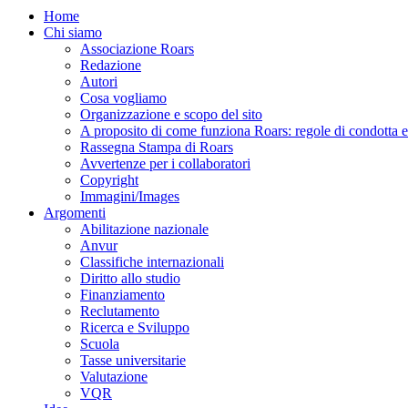
Home
Chi siamo
Associazione Roars
Redazione
Autori
Cosa vogliamo
Organizzazione e scopo del sito
A proposito di come funziona Roars: regole di condotta e p
Rassegna Stampa di Roars
Avvertenze per i collaboratori
Copyright
Immagini/Images
Argomenti
Abilitazione nazionale
Anvur
Classifiche internazionali
Diritto allo studio
Finanziamento
Reclutamento
Ricerca e Sviluppo
Scuola
Tasse universitarie
Valutazione
VQR