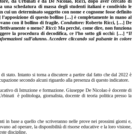
ttore, da Urbinati e da De Nicolao, Ricci, dopo aver cercato di
a una schedatura di massa degli studenti italiani e condivido le
 in cui un determinato soggetto con nome e cognome fosse definito
] l’apposizione di questo bollino […] è completamente in mano al
vano con il bollino di fragile.
Conduttore:
Roberto Ricci, […] De
 effettivamente o meno?
Ricci:
Ma perché, come dire, non funziona
ggere la procedura di decodifica, ce l’ho sotto gli occhi: […] “
Il
informazioni sull’alunno. Accedere cliccando sul pulsante in colore
i stato. Intanto si torna a discutere a partire dal fatto che dal 2022 è
eoccupazione secondo alcuni riguardo alla presenza di questo indicatore.
educativo di Istruzione e formazione. Giuseppe De Nicolao è docente di
binati è politologa, giornalista, docente di teoria politica presso la
enti in base a quello che scriveranno nelle prove nei prossimi giorni e,
ovano ad operare, la disponibilità di risorse educative e la loro visione,
ste discipline.