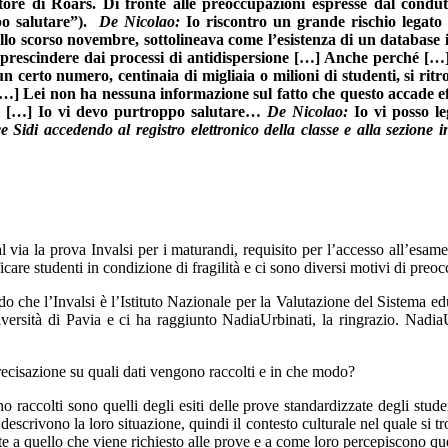
ttore di Roars. Di fronte alle preoccupazioni espresse dal condu
o salutare”).
De Nicolao:
Io riscontro un grande rischio legato 
ello scorso novembre, sottolineava come l’esistenza di un database
 prescindere dai processi di antidispersione […] Anche perché […
 certo numero, centinaia di migliaia o milioni di studenti, si ritro
i’ […] Lei non ha nessuna informazione sul fatto che questo accade
ma […] Io vi devo purtroppo salutare…
De Nicolao:
Io vi posso le
e Sidi accedendo al registro elettronico della classe e alla sezione 
via la prova Invalsi per i maturandi, requisito per l’accesso all’esame d
ficare studenti in condizione di fragilità e ci sono diversi motivi di pr
do che l’Invalsi è l’Istituto Nazionale per la Valutazione del Sistema 
iversità di Pavia e ci ha raggiunto NadiaUrbinati, la ringrazio. NadiaUr
precisazione su quali dati vengono raccolti e in che modo?
o raccolti sono quelli degli esiti delle prove standardizzate degli stud
 descrivono la loro situazione, quindi il contesto culturale nel quale si tr
nte a quello che viene richiesto alle prove e a come loro percepiscono que