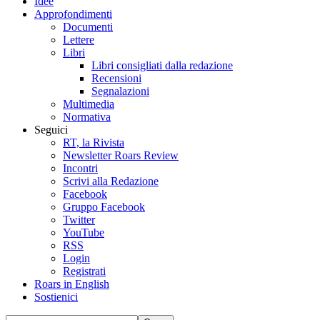
Idee
Approfondimenti
Documenti
Lettere
Libri
Libri consigliati dalla redazione
Recensioni
Segnalazioni
Multimedia
Normativa
Seguici
RT, la Rivista
Newsletter Roars Review
Incontri
Scrivi alla Redazione
Facebook
Gruppo Facebook
Twitter
YouTube
RSS
Login
Registrati
Roars in English
Sostienici