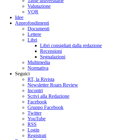
Tasse universitarie
Valutazione
VQR
Idee
Approfondimenti
Documenti
Lettere
Libri
Libri consigliati dalla redazione
Recensioni
Segnalazioni
Multimedia
Normativa
Seguici
RT, la Rivista
Newsletter Roars Review
Incontri
Scrivi alla Redazione
Facebook
Gruppo Facebook
Twitter
YouTube
RSS
Login
Registrati