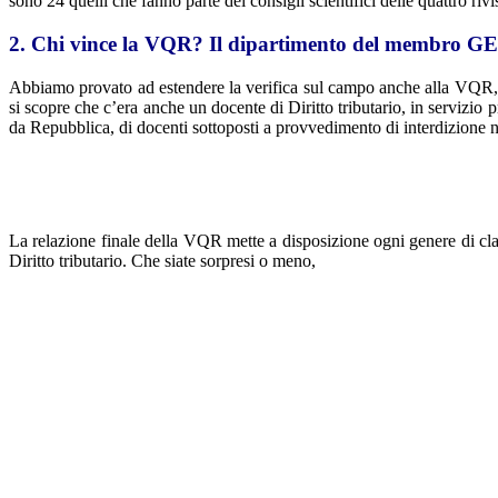
sono 24 quelli che fanno parte dei consigli scientifici delle quattro rivi
2. Chi vince la VQR? Il dipartimento del membro G
Abbiamo provato ad estendere la verifica sul campo anche alla VQR, la
si scopre che c’era anche un docente di Diritto tributario, in servizio p
da Repubblica, di docenti sottoposti a provvedimento di interdizione n
La relazione finale della VQR mette a disposizione ogni genere di clas
Diritto tributario. Che siate sorpresi o meno,