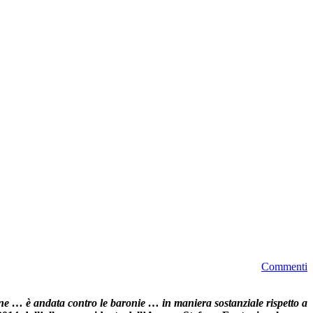
Commenti
ione … è andata contro le baronie … in maniera sostanziale rispetto a