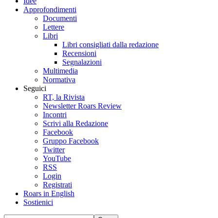
Idee
Approfondimenti
Documenti
Lettere
Libri
Libri consigliati dalla redazione
Recensioni
Segnalazioni
Multimedia
Normativa
Seguici
RT, la Rivista
Newsletter Roars Review
Incontri
Scrivi alla Redazione
Facebook
Gruppo Facebook
Twitter
YouTube
RSS
Login
Registrati
Roars in English
Sostienici