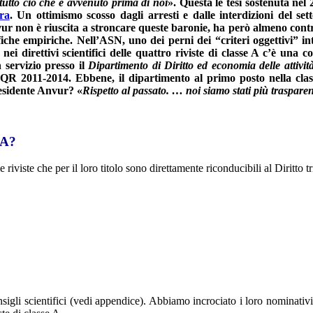
 tutto ciò che è avvenuto prima di noi
». Questa le tesi sostenuta nel
ra
. Un ottimismo scosso dagli arresti e dalle interdizioni del set
Anvur non è riuscita a stroncare queste baronie, ha però almeno cont
ifiche empiriche. Nell’ASN, uno dei perni dei “criteri oggettivi” in
 nei direttivi scientifici delle quattro riviste di classe A c’è un
 servizio presso il
Dipartimento di Diritto ed economia delle attivit
R 2011-2014. Ebbene, il dipartimento al primo posto nella classi
residente Anvur? «
Rispetto al passato. … noi siamo stati più trasparen
e A?
 riviste che per il loro titolo sono direttamente riconducibili al Diritto tr
onsigli scientifici (vedi appendice). Abbiamo incrociato i loro nominativ