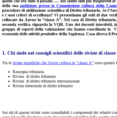
quello che era stato il passato. … noi siamo stati più trasparenti di
della sua
audizione presso la Commissione cultura della Came
procedure di abilitazione scientifica di Diritto tributario. Se l’
e i suoi criteri di eccellenza? Vi presentiamo gli esiti di due ver
collocate da Anvur in “classe A”. Nel caso di Diritto tributario,
seconda verifica riguarda la VQR. Uno dei docenti interdetti, in
gruppo di esperti della valutazione che hanno coordinato la VQ
economia delle attività produttive
della Sapienza. Cosa diceva il P
1. Chi siede nei consigli scientifici delle riviste di class
Tra le
riviste giuridiche che Anvur colloca in “classe A”
sono quattro le
Rassegna tributaria
Rivista di diritto tributario
Rivista di diritto tributario internazionale
Rivista trimestrale di diritto tributario
Sui siti di queste riviste sono consultabili i componenti dei relativi c