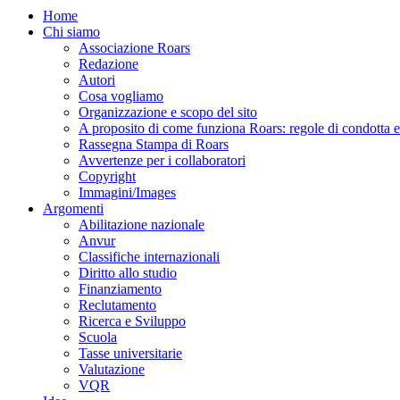
Home
Chi siamo
Associazione Roars
Redazione
Autori
Cosa vogliamo
Organizzazione e scopo del sito
A proposito di come funziona Roars: regole di condotta e p
Rassegna Stampa di Roars
Avvertenze per i collaboratori
Copyright
Immagini/Images
Argomenti
Abilitazione nazionale
Anvur
Classifiche internazionali
Diritto allo studio
Finanziamento
Reclutamento
Ricerca e Sviluppo
Scuola
Tasse universitarie
Valutazione
VQR