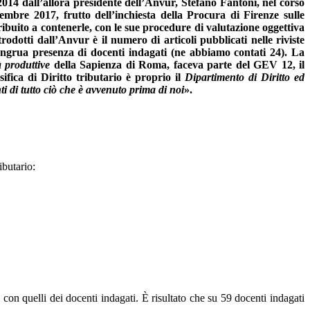
 2014 dall’allora presidente dell’Anvur, Stefano Fantoni, nel corso
tembre 2017, frutto dell’inchiesta della Procura di Firenze sulle
ribuito a contenerle, con le sue procedure di valutazione oggettiva
trodotti dall’Anvur è il numero di articoli pubblicati nelle riviste
a congrua presenza di docenti indagati (ne abbiamo contati 24). La
à produttive
della Sapienza di Roma, faceva parte del GEV 12, il
fica di Diritto tributario è proprio il
Dipartimento di Diritto ed
ti di tutto ciò che è avvenuto prima di noi
».
ibutario:
i con quelli dei docenti indagati. È risultato che su 59 docenti indagati