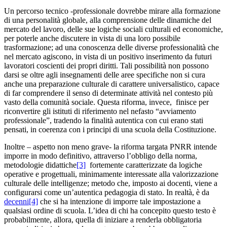
Un percorso tecnico -professionale dovrebbe mirare alla formazione
di una personalità globale, alla comprensione delle dinamiche del
mercato del lavoro, delle sue logiche sociali culturali ed economiche,
per poterle anche discutere in vista di una loro possibile
trasformazione; ad una conoscenza delle diverse professionalità che
nel mercato agiscono, in vista di un positivo inserimento da futuri
lavoratori coscienti dei propri diritti. Tali possibilità non possono
darsi se oltre agli insegnamenti delle aree specifiche non si cura
anche una preparazione culturale di carattere universalistico, capace
di far comprendere il senso di determinate attività nel contesto più
vasto della comunità sociale. Questa riforma, invece, finisce per
riconvertire gli istituti di riferimento nel nefasto “avviamento
professionale”, tradendo la finalità autentica con cui erano stati
pensati, in coerenza con i principi di una scuola della Costituzione.
Inoltre – aspetto non meno grave- la riforma targata PNRR intende
imporre in modo definitivo, attraverso l’obbligo della norma,
metodologie didattiche
[3]
fortemente caratterizzate da logiche
operative e progettuali, minimamente interessate alla valorizzazione
culturale delle intelligenze; metodo che, imposto ai docenti, viene a
configurarsi come un’autentica pedagogia di stato. In realtà, è da
decenni
[4]
che si ha intenzione di imporre tale impostazione a
qualsiasi ordine di scuola. L’idea di chi ha concepito questo testo è
probabilmente, allora, quella di iniziare a renderla obbligatoria