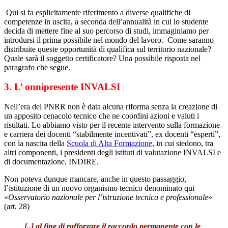
Qui si fa esplicitamente riferimento a diverse qualifiche di
competenze in uscita, a seconda dell’annualità in cui lo studente
decida di mettere fine al suo percorso di studi, immaginiamo per
introdursi il prima possibile nel mondo del lavoro. Come saranno
distribuite queste opportunità di qualifica sul territorio nazionale?
Quale sarà il soggetto certificatore? Una possibile risposta nel
paragrafo che segue.
3. L’ onnipresente INVALSI
Nell’era del PNRR non è data alcuna riforma senza la creazione di
un apposito cenacolo tecnico che ne coordini azioni e valuti i
risultati. Lo abbiamo visto per il recente intervento sulla formazione
e carriera dei docenti “stabilmente incentivati”, ex docenti “esperti”,
con la nascita della
Scuola di Alta Formazione
, in cui siedono, tra
altri componenti, i presidenti degli istituti di valutazione INVALSI e
di documentazione, INDIRE.
Non poteva dunque mancare, anche in questo passaggio,
l’istituzione di un nuovo organismo tecnico denominato qui
«
Osservatorio nazionale per l’istruzione tecnica e professionale
»
(art. 28)
[..] al fine di
rafforzare il raccordo permanente con le