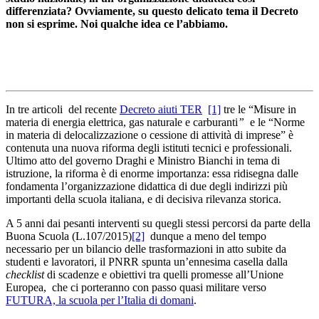
differenziata?
Ovviamente, su questo delicato tema il Decreto
non si esprime. Noi qualche idea ce l’abbiamo.
In tre articoli del recente
Decreto aiuti TER
[1]
tre le “Misure in
materia di energia elettrica, gas naturale e carburanti
”
e le “Norme
in materia di delocalizzazione o cessione di attività di imprese” è
contenuta una nuova riforma degli istituti tecnici e professionali.
Ultimo atto del governo Draghi e Ministro Bianchi in tema di
istruzione, la riforma è di enorme importanza: essa ridisegna dalle
fondamenta l’organizzazione didattica di due degli indirizzi più
importanti della scuola italiana, e di decisiva rilevanza storica.
A 5 anni dai pesanti interventi su quegli stessi percorsi da parte della
Buona Scuola (L.107/2015)
[2]
dunque a meno del tempo
necessario per un bilancio delle trasformazioni in atto subite da
studenti e lavoratori, il PNRR spunta un’ennesima casella dalla
checklist
di scadenze e obiettivi tra quelli promesse all’Unione
Europea, che ci porteranno con passo quasi militare verso
FUTURA, la scuola per l’Italia di domani
.