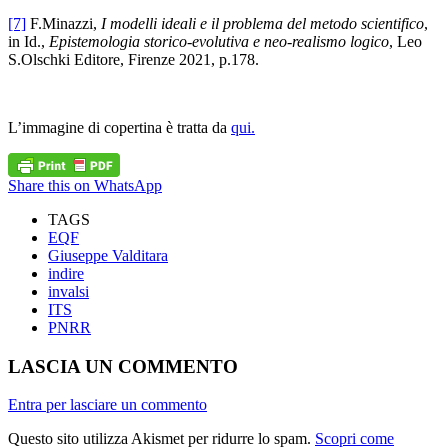
[7]
F.Minazzi,
I modelli ideali e il problema del metodo scientifico
,
in Id.,
Epistemologia storico-evolutiva e neo-realismo logico
, Leo
S.Olschki Editore, Firenze 2021, p.178.
L’immagine di copertina è tratta da
qui.
Share this on WhatsApp
TAGS
EQF
Giuseppe Valditara
indire
invalsi
ITS
PNRR
LASCIA UN COMMENTO
Entra per lasciare un commento
Questo sito utilizza Akismet per ridurre lo spam.
Scopri come