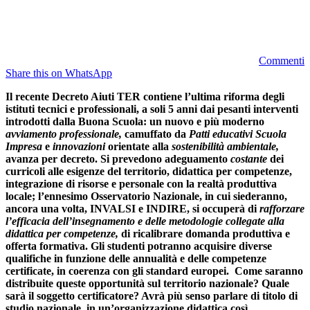
Commenti
Share this on WhatsApp
Il recente Decreto Aiuti TER contiene l’ultima riforma degli
istituti tecnici e professionali, a soli 5 anni dai pesanti interventi
introdotti dalla Buona Scuola: un nuovo e più moderno
avviamento professionale,
camuffato da
Patti educativi Scuola
Impresa
e
innovazioni
orientate alla
sostenibilità ambientale,
avanza per decreto. Si prevedono adeguamento
costante
dei
curricoli alle esigenze del territorio, didattica per competenze,
integrazione di risorse e personale con la realtà produttiva
locale; l’ennesimo Osservatorio Nazionale, in cui siederanno,
ancora una volta, INVALSI e INDIRE, si occuperà di
rafforzare
l’efficacia dell’insegnamento e delle metodologie collegate alla
didattica per competenze
,
di ricalibrare domanda produttiva e
offerta formativa. Gli studenti potranno acquisire diverse
qualifiche in funzione delle annualità e delle competenze
certificate, in coerenza con gli standard europei. Come saranno
distribuite queste opportunità sul territorio nazionale? Quale
sarà il soggetto certificatore? Avrà più senso parlare di titolo di
studio nazionale,
in un’organizzazione didattica così