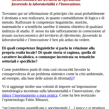
favorendo la laboratorialità e l’innovazione
.
Troviamo qui un’affermazione di principio che assai probabilmente
è destinata a non realizzarsi, in quanto contraddizione di logica e di
metodo. Rafforzare le competenze linguistiche, storiche,
matematiche e scientifiche sarebbe il minimo obiettivo di qualsiasi
indirizzo di studio. Il nesso tra tale rafforzamento in
connessione al
tessuto socioeconomico del territorio di riferimento, favorendo la
laboratorialità e l’innovazione
è ben più arduo da vedere.
Di quali competenze linguistiche si parla in relazione alla
propria realtà locale? Di quale storia si ragiona, quella di
carattere localistico, o comunque incentrata su tematiche
settoriali e specifiche?
Come potrebbero punti di vista così circoscritti favorire la
consapevolezza di un problema sistemico come la crisi ambientale,
ad esempio, alla base delle azioni di riforma
[6]
?
Vi si aggiunge inoltre una volontà di imporre un’impostazione
metodologica incentrata sulla laboratorialità e l’innovazione, che
riduce l’insegnamento a pura pratica
. Come ha ben teorizzato
l’epistemologo Fabio Minazzi,
“
un’esperienza quantificata e sperimentale […] nasce e si struttura