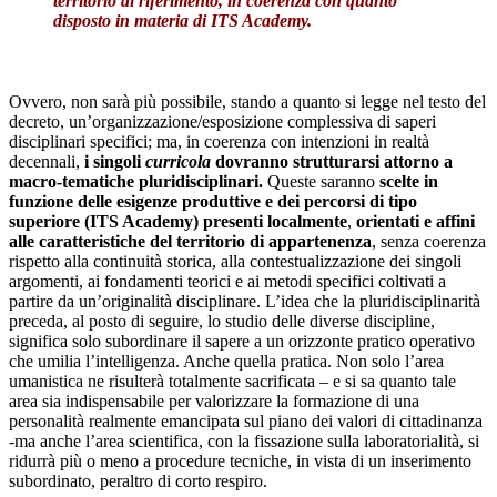
territorio di riferimento,
in coerenza con quanto
disposto in materia di ITS Academy.
Ovvero, non sarà più possibile, stando a quanto si legge nel testo del
decreto, un’organizzazione/esposizione complessiva di saperi
disciplinari specifici; ma, in coerenza con intenzioni in realtà
decennali,
i singoli
curricola
dovranno strutturarsi attorno a
macro-tematiche pluridisciplinari.
Queste saranno
scelte in
funzione delle esigenze produttive e dei percorsi di tipo
superiore (ITS Academy) presenti localmente
,
orientati e affini
alle caratteristiche del territorio di appartenenza
, senza coerenza
rispetto alla continuità storica, alla contestualizzazione dei singoli
argomenti, ai fondamenti teorici e ai metodi specifici coltivati a
partire da un’originalità disciplinare. L’idea che la pluridisciplinarità
preceda, al posto di seguire, lo studio delle diverse discipline,
significa solo subordinare il sapere a un orizzonte pratico operativo
che umilia l’intelligenza. Anche quella pratica. Non solo l’area
umanistica ne risulterà totalmente sacrificata – e si sa quanto tale
area sia indispensabile per valorizzare la formazione di una
personalità realmente emancipata sul piano dei valori di cittadinanza
-ma anche l’area scientifica, con la fissazione sulla laboratorialità, si
ridurrà più o meno a procedure tecniche, in vista di un inserimento
subordinato, peraltro di corto respiro.