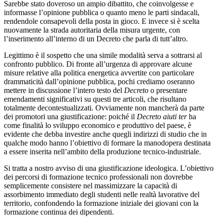
Sarebbe stato doveroso un ampio dibattito, che coinvolgesse e
informasse l’opinione pubblica o quanto meno le parti sindacali,
rendendole consapevoli della posta in gioco. E invece si è scelta
nuovamente la strada autoritaria della misura urgente, con
l’inserimento all’interno di un Decreto che parla di tutt’altro.
Legittimo è il sospetto che una simile modalità serva a sottrarsi al
confronto pubblico. Di fronte all’urgenza di approvare alcune
misure relative alla politica energetica avvertite con particolare
drammaticità dall’opinione pubblica, pochi crediamo oseranno
mettere in discussione l’intero testo del
Decreto
o presentare
emendamenti significativi su questi tre articoli, che risultano
totalmente decontestualizzati. Ovviamente non mancherà da parte
dei promotori una giustificazione: poiché il
Decreto aiuti ter
ha
come finalità lo sviluppo economico e produttivo del paese, è
evidente che debba investire anche quegli indirizzi di studio che in
qualche modo hanno l’obiettivo di formare la manodopera destinata
a essere inserita nell’ambito della produzione tecnico-industriale.
Si tratta a nostro avviso di una giustificazione ideologica. L’obiettivo
dei percorsi di formazione tecnico professionali non dovrebbe
semplicemente consistere nel massimizzare la capacità di
assorbimento immediato degli studenti nelle realtà lavorative del
territorio, confondendo la formazione iniziale dei giovani con la
formazione continua dei dipendenti.