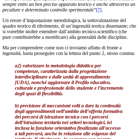
sempre entro un ben preciso apparato teorico e anche attraverso un
peculiare e determinato controllo sperimentale
”
[7]
.
Un errore d’impostazione metodologica, la sottovalutazione del
quadro teorico di riferimento, di un’ingenuità teorica disarmante; che
si vorrebbe inoltre estendere dall’ambito tecnico-scientifico (che
pure contribuirebbe a mortificare) alla generalità delle discipline.
Ma per comprendere come non ci troviamo affatto di fronte a
ingenuità, basta proseguire con la lettura del punto 2, stesso comma:
a2)
valorizzare la metodologia didattica per
competenze
, caratterizzata dalla progettazione
interdisciplinare e dalle
unità di apprendimento
[UDA], nonché aggiornare il Profilo educativo,
culturale e professionale dello studente e l’incremento
degli spazi di flessibilità.
b)
previsione di meccanismi volti a dare la continuità
degli apprendimenti nell’ambito dell’offerta formativa
dei percorsi di istruzione tecnica con i
percorsi
dell’istruzione terziaria
nei settori tecnologici,
ivi
inclusa la funzione orientativa
finalizzata all’accesso
a tali percorsi, anche in relazione alle esigenze del