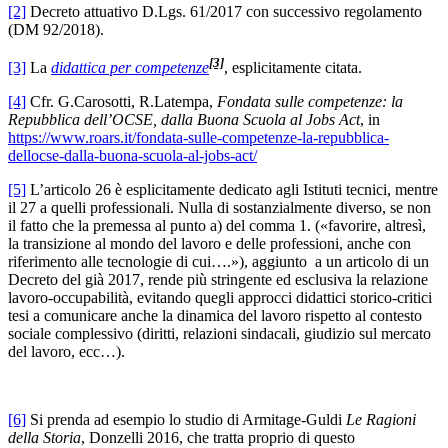
[2]
Decreto attuativo D.Lgs. 61/2017 con successivo regolamento
(DM 92/2018).
[3]
[3]
La
didattica per competenze
, esplicitamente citata.
[4]
Cfr. G.Carosotti, R.Latempa,
Fondata sulle competenze: la
Repubblica dell’OCSE, dalla Buona Scuola al Jobs Act
, in
https://www.roars.it/fondata-sulle-competenze-la-repubblica-
dellocse-dalla-buona-scuola-al-jobs-act/
[5]
L’articolo 26 è esplicitamente dedicato agli Istituti tecnici, mentre
il 27 a quelli professionali. Nulla di sostanzialmente diverso, se non
il fatto che la premessa al punto a) del comma 1. («favorire, altresì,
la transizione al mondo del lavoro e delle professioni, anche con
riferimento alle tecnologie di cui….»), aggiunto a un articolo di un
Decreto del già 2017, rende più stringente ed esclusiva la relazione
lavoro-occupabilità, evitando quegli approcci didattici storico-critici
tesi a comunicare anche la dinamica del lavoro rispetto al contesto
sociale complessivo (diritti, relazioni sindacali, giudizio sul mercato
del lavoro, ecc…).
[6]
Si prenda ad esempio lo studio di Armitage-Guldi
Le Ragioni
della Storia
, Donzelli 2016, che tratta proprio di questo