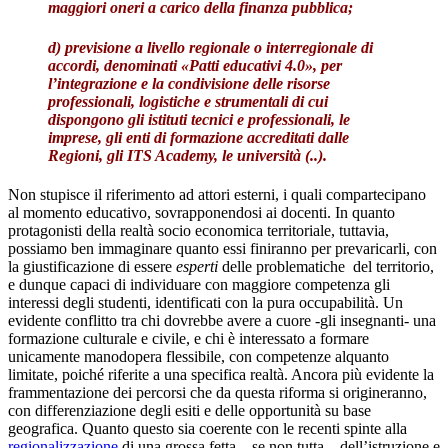
maggiori oneri a carico della finanza pubblica;
d) previsione a livello regionale o interre
gionale di
accordi, denominati «
Patti educativi 4.0
», per
l’integrazione e la condivisione delle risorse
professionali, logistiche e strumentali di cui
dispongono gli istituti tecnici e professionali, le
imprese, gli enti di formazione accreditati dalle
Regioni, gli ITS Academy, le università
(..).
Non stupisce il riferimento ad attori esterni, i quali compartecipano
al momento educativo, sovrapponendosi ai docenti. In quanto
protagonisti della realtà socio economica territoriale, tuttavia,
possiamo ben immaginare quanto essi finiranno per prevaricarli, con
la giustificazione di essere
esperti
delle problematiche del territorio,
e dunque capaci di individuare con maggiore competenza gli
interessi degli studenti, identificati con la pura occupabilità. Un
evidente conflitto tra chi dovrebbe avere a cuore -gli insegnanti- una
formazione culturale e civile, e chi è interessato a formare
unicamente manodopera flessibile, con competenze alquanto
limitate, poiché riferite a una specifica realtà. Ancora più evidente la
frammentazione dei percorsi che da questa riforma si origineranno,
con differenziazione degli esiti e delle opportunità su base
geografica. Quanto questo sia coerente con le recenti spinte alla
regionalizzazione
di una grossa fetta – se non tutta – dell’istruzione e