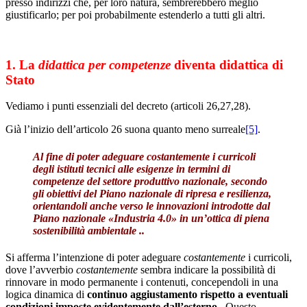
presso indirizzi che, per loro natura, sembrerebbero meglio
giustificarlo; per poi probabilmente estenderlo a tutti gli altri.
1. La
didattica per competenze
diventa didattica di
Stato
Vediamo i punti essenziali del decreto (articoli 26,27,28).
Già l’inizio dell’articolo 26 suona quanto meno surreale
[5]
.
Al fine di poter
adeguare costantemente i curricoli
degli istituti tecnici
alle esigenze in termini di
competenze del settore produttivo nazionale
, secondo
gli obiettivi del Piano nazionale di ripresa e resilienza,
orientandoli anche verso le innovazioni introdotte dal
Piano nazionale «Industria 4.0» in un’ottica di piena
sostenibilità ambientale ..
Si afferma l’intenzione di poter adeguare
costantemente
i curricoli,
dove l’avverbio
costantemente
sembra indicare la possibilità di
rinnovare in modo permanente i contenuti, concependoli in una
logica dinamica di
continuo aggiustamento rispetto a eventuali
condizioni imposte
evidentemente dall’esterno
. Questo