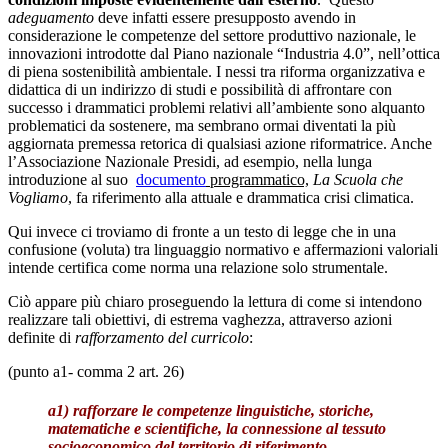
adeguamento
deve infatti essere presupposto avendo in
considerazione le competenze del settore produttivo nazionale, le
innovazioni introdotte dal Piano nazionale “Industria 4.0”, nell’ottica
di piena sostenibilità ambientale. I nessi tra riforma organizzativa e
didattica di un indirizzo di studi e possibilità di affrontare con
successo i drammatici problemi relativi all’ambiente sono alquanto
problematici da sostenere, ma sembrano ormai diventati la più
aggiornata premessa retorica di qualsiasi azione riformatrice. Anche
l’Associazione Nazionale Presidi, ad esempio, nella lunga
introduzione al suo
documento
programmatico,
La Scuola che
Vogliamo
, fa riferimento alla attuale e drammatica crisi climatica.
Qui invece ci troviamo di fronte a un testo di legge che in una
confusione (voluta) tra linguaggio normativo e affermazioni valoriali
intende certifica come norma una relazione solo strumentale.
Ciò appare più chiaro proseguendo la lettura di come si intendono
realizzare tali obiettivi, di estrema vaghezza, attraverso azioni
definite di
rafforzamento del curricolo
:
(punto a1- comma 2 art. 26)
a1) rafforzare
le competenze linguistiche, storiche,
matematiche e scientifiche,
la connessione al tessuto
socioeconomico del territorio di riferimento,