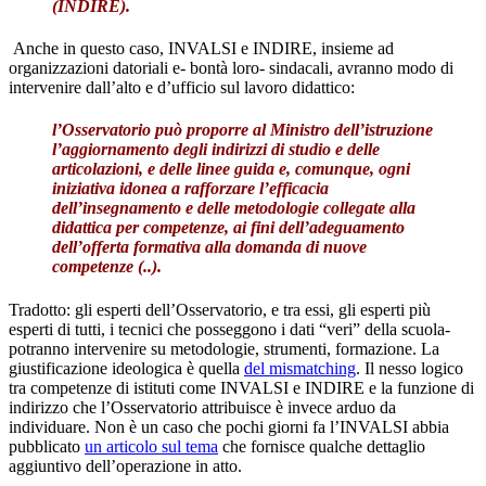
(
INDIRE
).
Anche in questo caso, INVALSI e INDIRE, insieme ad
organizzazioni datoriali e- bontà loro- sindacali, avranno modo di
intervenire dall’alto e d’ufficio sul lavoro didattico:
l’
Osservatorio
può proporre al Ministro dell’istruzione
l’
aggiornamento degli indirizzi di studio e delle
articolazioni, e delle linee guida
e, comunque,
ogni
iniziativa idonea a rafforzare l’efficacia
dell’insegnamento e delle metodologie collegate alla
didattica per competenze
, ai fini dell’adeguamento
dell’offerta formativa alla domanda di nuove
competenze (..).
Tradotto: gli esperti dell’Osservatorio, e tra essi, gli esperti più
esperti di tutti, i tecnici che posseggono i dati “veri” della scuola-
potranno intervenire su metodologie, strumenti, formazione. La
giustificazione ideologica è quella
del mismatching
. Il nesso logico
tra competenze di istituti come INVALSI e INDIRE e la funzione di
indirizzo che l’Osservatorio attribuisce è invece arduo da
individuare. Non è un caso che pochi giorni fa l’INVALSI abbia
pubblicato
un articolo sul tema
che fornisce qualche dettaglio
aggiuntivo dell’operazione in atto.