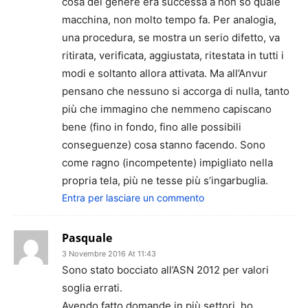
cosa del genere era successa a non so quale
macchina, non molto tempo fa. Per analogia,
una procedura, se mostra un serio difetto, va
ritirata, verificata, aggiustata, ritestata in tutti i
modi e soltanto allora attivata. Ma all’Anvur
pensano che nessuno si accorga di nulla, tanto
più che immagino che nemmeno capiscano
bene (fino in fondo, fino alle possibili
conseguenze) cosa stanno facendo. Sono
come ragno (incompetente) impigliato nella
propria tela, più ne tesse più s’ingarbuglia.
Entra per lasciare un commento
Pasquale
3 Novembre 2016 At 11:43
Sono stato bocciato all’ASN 2012 per valori
soglia errati.
Avendo fatto domande in più settori, ho