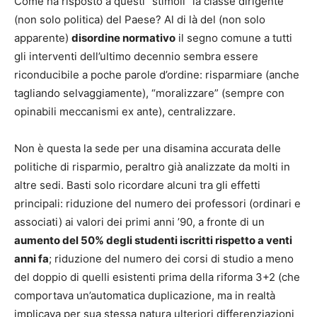
Come ha risposto a questi “stimoli” la classe dirigente
(non solo politica) del Paese? Al di là del (non solo
apparente)
disordine normativo
il segno comune a tutti
gli interventi dell’ultimo decennio sembra essere
riconducibile a poche parole d’ordine: risparmiare (anche
tagliando selvaggiamente), “moralizzare” (sempre con
opinabili meccanismi ex ante), centralizzare.
Non è questa la sede per una disamina accurata delle
politiche di risparmio, peraltro già analizzate da molti in
altre sedi. Basti solo ricordare alcuni tra gli effetti
principali: riduzione del numero dei professori (ordinari e
associati) ai valori dei primi anni ’90, a fronte di un
aumento del 50% degli studenti iscritti rispetto a venti
anni fa
; riduzione del numero dei corsi di studio a meno
del doppio di quelli esistenti prima della riforma 3+2 (che
comportava un’automatica duplicazione, ma in realtà
implicava per sua stessa natura ulteriori differenziazioni