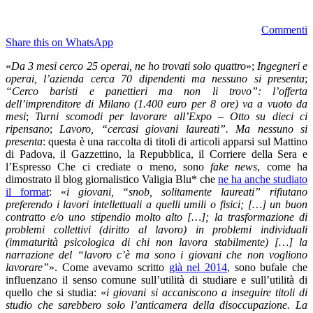
Commenti
Share this on WhatsApp
«
Da 3 mesi cerco 25 operai, ne ho trovati solo quattro
»;
Ingegneri e
operai, l’azienda cerca ​70 dipendenti ma nessuno si presenta
;
“Cerco baristi e panettieri ma non li trovo”: l’offerta
dell’imprenditore di Milano (1.400 euro per 8 ore) va a vuoto da
mesi
;
Turni scomodi per lavorare all’Expo – Otto su dieci ci
ripensano
;
Lavoro, “cercasi giovani laureati”. Ma nessuno si
presenta
: questa è una raccolta di titoli di articoli apparsi sul Mattino
di Padova, il Gazzettino, la Repubblica, il Corriere della Sera e
l’Espresso Che ci crediate o meno, sono
fake news
, come ha
dimostrato il blog giornalistico Valigia Blu* che
ne ha anche studiato
il format
: «
i giovani, “snob, solitamente laureati” rifiutano
preferendo i lavori intellettuali a quelli umili o fisici; […] un buon
contratto e/o uno stipendio molto alto […]; la trasformazione di
problemi collettivi (diritto al lavoro) in problemi individuali
(immaturità psicologica di chi non lavora stabilmente) […] la
narrazione del “lavoro c’è ma sono i giovani che non vogliono
lavorare”
». Come avevamo scritto
già nel 2014
, sono bufale che
influenzano il senso comune sull’utilità di studiare e sull’utilità di
quello che si studia: «
i giovani si accaniscono a inseguire titoli di
studio che sarebbero solo l’anticamera della disoccupazione. La