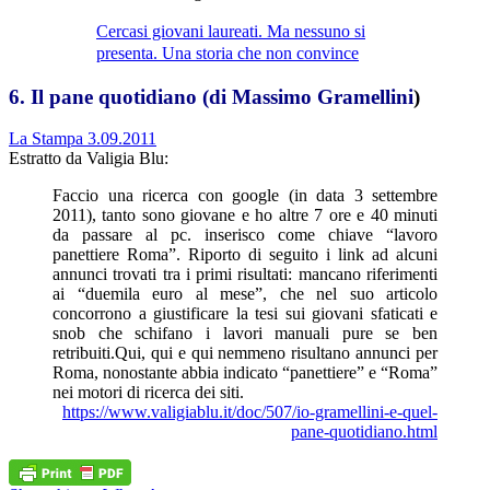
Cercasi giovani laureati. Ma nessuno si
presenta. Una storia che non convince
6. Il pane quotidiano (di Massimo Gramellini
)
La Stampa 3.09.2011
Estratto da Valigia Blu:
Faccio una ricerca con google (in data 3 settembre
2011), tanto sono giovane e ho altre 7 ore e 40 minuti
da passare al pc. inserisco come chiave “lavoro
panettiere Roma”. Riporto di seguito i link ad alcuni
annunci trovati tra i primi risultati: mancano riferimenti
ai “duemila euro al mese”, che nel suo articolo
concorrono a giustificare la tesi sui giovani sfaticati e
snob che schifano i lavori manuali pure se ben
retribuiti.Qui, qui e qui nemmeno risultano annunci per
Roma, nonostante abbia indicato “panettiere” e “Roma”
nei motori di ricerca dei siti.
https://www.valigiablu.it/doc/507/io-gramellini-e-quel-
pane-quotidiano.html