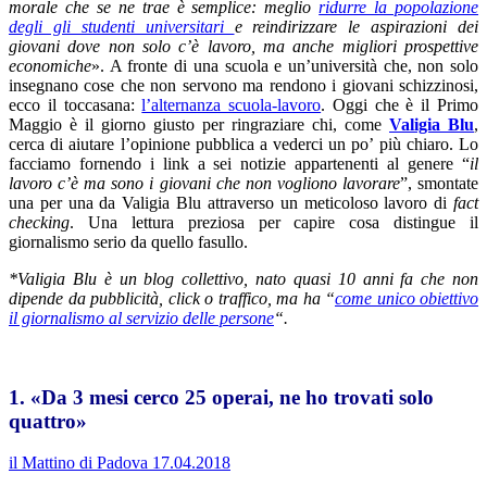
morale che se ne trae è semplice: meglio
ridurre la popolazione
degli gli studenti universitari
e reindirizzare le aspirazioni dei
giovani dove non solo c’è lavoro, ma anche migliori prospettive
economiche
». A fronte di una scuola e un’università che, non solo
insegnano cose che non servono ma rendono i giovani schizzinosi,
ecco il toccasana:
l’alternanza scuola-lavoro
. Oggi che è il Primo
Maggio è il giorno giusto per ringraziare chi, come
Valigia Blu
,
cerca di aiutare l’opinione pubblica a vederci un po’ più chiaro. Lo
facciamo fornendo i link a sei notizie appartenenti al genere “
il
lavoro c’è ma sono i giovani che non vogliono lavorare
”, smontate
una per una da Valigia Blu attraverso un meticoloso lavoro di
fact
checking
. Una lettura preziosa per capire cosa distingue il
giornalismo serio da quello fasullo.
*Valigia Blu è un blog collettivo, nato quasi 10 anni fa che non
dipende da pubblicità, click o traffico, ma ha “
come unico obiettivo
il giornalismo al servizio delle persone
“.
1. «Da 3 mesi cerco 25 operai, ne ho trovati solo
quattro»
il Mattino di Padova 17.04.2018