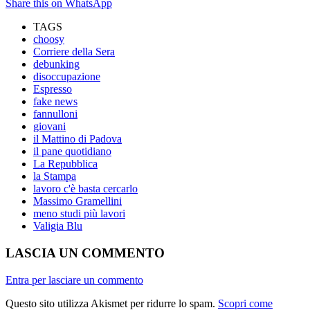
Share this on WhatsApp
TAGS
choosy
Corriere della Sera
debunking
disoccupazione
Espresso
fake news
fannulloni
giovani
il Mattino di Padova
il pane quotidiano
La Repubblica
la Stampa
lavoro c'è basta cercarlo
Massimo Gramellini
meno studi più lavori
Valigia Blu
LASCIA UN COMMENTO
Entra per lasciare un commento
Questo sito utilizza Akismet per ridurre lo spam.
Scopri come