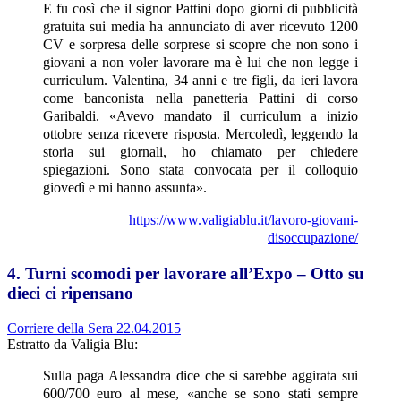
E fu così che il signor Pattini dopo giorni di pubblicità
gratuita sui media ha annunciato di aver ricevuto 1200
CV e sorpresa delle sorprese si scopre che non sono i
giovani a non voler lavorare ma è lui che non legge i
curriculum. Valentina, 34 anni e tre figli, da ieri lavora
come banconista nella panetteria Pattini di corso
Garibaldi. «Avevo mandato il curriculum a inizio
ottobre senza ricevere risposta. Mercoledì, leggendo la
storia sui giornali, ho chiamato per chiedere
spiegazioni. Sono stata convocata per il colloquio
giovedì e mi hanno assunta».
https://www.valigiablu.it/lavoro-giovani-
disoccupazione/
4. Turni scomodi per lavorare all’Expo – Otto su
dieci ci ripensano
Corriere della Sera 22.04.2015
Estratto da Valigia Blu:
Sulla paga Alessandra dice che si sarebbe aggirata sui
600/700 euro al mese, «anche se sono stati sempre