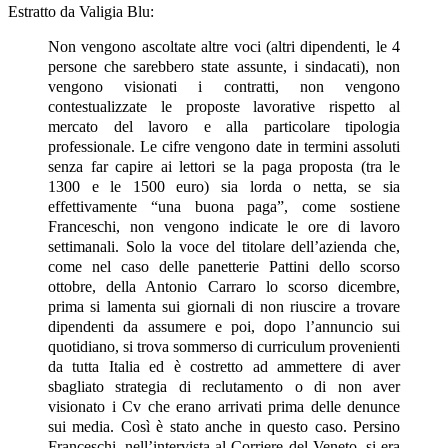
Estratto da Valigia Blu:
Non vengono ascoltate altre voci (altri dipendenti, le 4
persone che sarebbero state assunte, i sindacati), non
vengono visionati i contratti, non vengono
contestualizzate le proposte lavorative rispetto al
mercato del lavoro e alla particolare tipologia
professionale. Le cifre vengono date in termini assoluti
senza far capire ai lettori se la paga proposta (tra le
1300 e le 1500 euro) sia lorda o netta, se sia
effettivamente “una buona paga”, come sostiene
Franceschi, non vengono indicate le ore di lavoro
settimanali. Solo la voce del titolare dell’azienda che,
come nel caso delle panetterie Pattini dello scorso
ottobre, della Antonio Carraro lo scorso dicembre,
prima si lamenta sui giornali di non riuscire a trovare
dipendenti da assumere e poi, dopo l’annuncio sui
quotidiano, si trova sommerso di curriculum provenienti
da tutta Italia ed è costretto ad ammettere di aver
sbagliato strategia di reclutamento o di non aver
visionato i Cv che erano arrivati prima delle denunce
sui media. Così è stato anche in questo caso. Persino
Franceschi, nell’intervista al Corriere del Veneto, si era