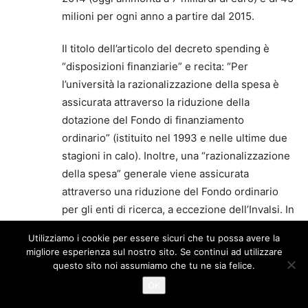
milioni per ogni anno a partire dal 2015.
Il titolo dell’articolo del decreto spending è
“disposizioni finanziarie” e recita: “Per
l’università la razionalizzazione della spesa è
assicurata attraverso la riduzione della
dotazione del Fondo di finanziamento
ordinario” (istituito nel 1993 e nelle ultime due
stagioni in calo). Inoltre, una “razionalizzazione
della spesa” generale viene assicurata
attraverso una riduzione del Fondo ordinario
per gli enti di ricerca, a eccezione dell’Invalsi. In
questo caso l’ammontare della
Utilizziamo i cookie per essere sicuri che tu possa avere la
“razionalizzazione” non è stata quantificata.”
migliore esperienza sul nostro sito. Se continui ad utilizzare
Entra per lasciare un commento
questo sito noi assumiamo che tu ne sia felice.
OK
Giuseppe Mingione