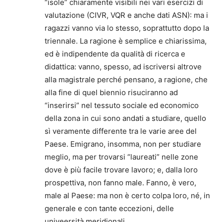
“isole” chiaramente visibili nei vari esercizi di
valutazione (CIVR, VQR e anche dati ASN): ma i
ragazzi vanno via lo stesso, soprattutto dopo la
triennale. La ragione è semplice e chiarissima,
ed è indipendente da qualità di ricerca e
didattica: vanno, spesso, ad iscriversi altrove
alla magistrale perché pensano, a ragione, che
alla fine di quel biennio risuciranno ad
“inserirsi” nel tessuto sociale ed economico
della zona in cui sono andati a studiare, quello
sì veramente differente tra le varie aree del
Paese. Emigrano, insomma, non per studiare
meglio, ma per trovarsi “laureati” nelle zone
dove è più facile trovare lavoro; e, dalla loro
prospettiva, non fanno male. Fanno, è vero,
male al Paese: ma non è certo colpa loro, né, in
generale e con tante eccezioni, delle
univeersità meridionali.