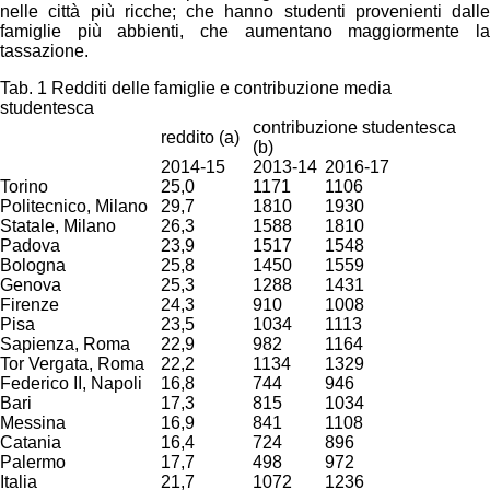
nelle città più ricche; che hanno studenti provenienti dalle
famiglie più abbienti, che aumentano maggiormente la
tassazione.
Tab. 1 Redditi delle famiglie e contribuzione media
studentesca
contribuzione studentesca
reddito (a)
(b)
2014-15
2013-14
2016-17
Torino
25,0
1171
1106
Politecnico, Milano
29,7
1810
1930
Statale, Milano
26,3
1588
1810
Padova
23,9
1517
1548
Bologna
25,8
1450
1559
Genova
25,3
1288
1431
Firenze
24,3
910
1008
Pisa
23,5
1034
1113
Sapienza, Roma
22,9
982
1164
Tor Vergata, Roma
22,2
1134
1329
Federico II, Napoli
16,8
744
946
Bari
17,3
815
1034
Messina
16,9
841
1108
Catania
16,4
724
896
Palermo
17,7
498
972
Italia
21,7
1072
1236