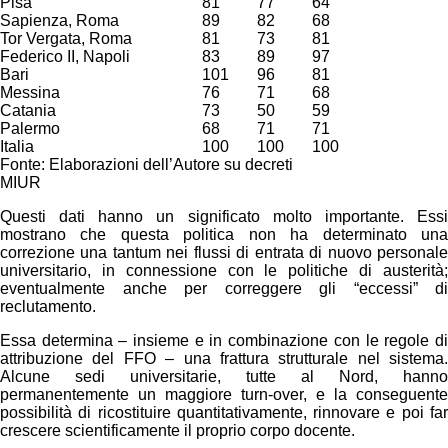
Pisa
81
77
64
Sapienza, Roma
89
82
68
Tor Vergata, Roma
81
73
81
Federico II, Napoli
83
89
97
Bari
101
96
81
Messina
76
71
68
Catania
73
50
59
Palermo
68
71
71
Italia
100
100
100
Fonte: Elaborazioni dell’Autore su decreti
MIUR
Questi dati hanno un significato molto importante. Essi
mostrano che questa politica non ha determinato una
correzione una tantum nei flussi di entrata di nuovo personale
universitario, in connessione con le politiche di austerità;
eventualmente anche per correggere gli “eccessi” di
reclutamento.
Essa determina – insieme e in combinazione con le regole di
attribuzione del FFO – una frattura strutturale nel sistema.
Alcune sedi universitarie, tutte al Nord, hanno
permanentemente un maggiore turn-over, e la conseguente
possibilità di ricostituire quantitativamente, rinnovare e poi far
crescere scientificamente il proprio corpo docente.