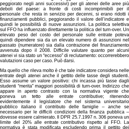
peggiorato negli anni successivi) per gli atenei delle aree più
deboli del paese: a fronte di costi incomprimibili per il
personale che resta in servizio per decenni, si erano ridotti i
finanziamenti pubblici, peggiorando il valore dell’indicatore e
quindi le possibilità di nuove assunzioni. La politica selettiva
sul FFO ha influenzato direttamente la politica del turn-over. Un
elevato peso del costo del personale sulle entrate poteva
quindi dipendere sia da un elevato numero di assunzioni nel
passato (numeratore) sia dalla contrazione del finanziamento
avvenuta dopo il 2008. Difficile valutare quanto per alcuni
atenei vi sia stato un “eccesso” di reclutamento: occorrerebbero
valutazioni caso per caso. Può darsi.
Ma quello che rileva molto è che tale indicatore considera nelle
entrate degli atenei anche il gettito delle tasse degli studenti.
Esso assume un valore positivo: chi incassa più tasse dagli
studenti “merita” maggiori possibilità di turn-over. Indirizzo che
appare in aperto contrasto con la normativa vigente che
poneva un tetto alle entrate contributive; ritenendo
evidentemente il legislatore che nel sistema universitario
pubblico italiano il contributo delle famiglie – anche se
necessario per le difficili condizioni della finanza pubblica –
dovesse essere calmierato. Il DPR 25.7.1997 n. 306 poneva un
limite del 20% alle entrate contributivo rispetto al FFO. La
normativa è stata modificata escludendo prima il gettito dei