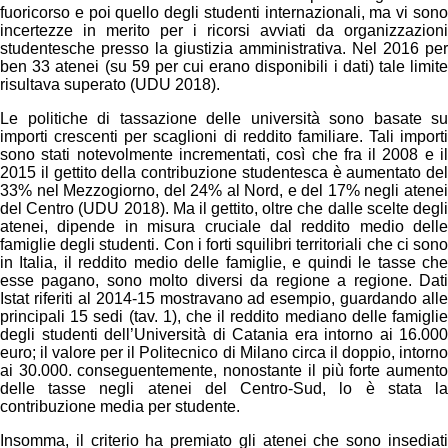
fuoricorso e poi quello degli studenti internazionali, ma vi sono
incertezze in merito per i ricorsi avviati da organizzazioni
studentesche presso la giustizia amministrativa. Nel 2016 per
ben 33 atenei (su 59 per cui erano disponibili i dati) tale limite
risultava superato (UDU 2018).
Le politiche di tassazione delle università sono basate su
importi crescenti per scaglioni di reddito familiare. Tali importi
sono stati notevolmente incrementati, così che fra il 2008 e il
2015 il gettito della contribuzione studentesca è aumentato del
33% nel Mezzogiorno, del 24% al Nord, e del 17% negli atenei
del Centro (UDU 2018). Ma il gettito, oltre che dalle scelte degli
atenei, dipende in misura cruciale dal reddito medio delle
famiglie degli studenti. Con i forti squilibri territoriali che ci sono
in Italia, il reddito medio delle famiglie, e quindi le tasse che
esse pagano, sono molto diversi da regione a regione. Dati
Istat riferiti al 2014-15 mostravano ad esempio, guardando alle
principali 15 sedi (tav. 1), che il reddito mediano delle famiglie
degli studenti dell’Università di Catania era intorno ai 16.000
euro; il valore per il Politecnico di Milano circa il doppio, intorno
ai 30.000. conseguentemente, nonostante il più forte aumento
delle tasse negli atenei del Centro-Sud, lo è stata la
contribuzione media per studente.
Insomma, il criterio ha premiato gli atenei che sono insediati