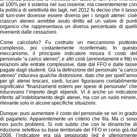
al 100% per il sistema nel suo insieme; ma coerentemente con
la politica di selettività dei tagli, nel 2012 fu deciso che il tasso
di turn-over dovesse essere diverso per i singoli atenei: cioè
ciascun ateneo avrebbe avuto diritto ad un valore di punti
organico che rappresentava un diversa percentuale di quelli
rivenienti dalle cessazioni.
Come calcolarlo? Fu costruito un meccanismo piuttosto
complesso, poi costantemente riconfermato. In questo
meccanismo, il principale indicatore misura il costo del
personale “a carico ateneo”, e altri costi (ammortamenti e fitti) in
relazioni alle entrate complessive, date dal FFO e dalle tasse
pagate dagli studenti. Già la definizione del personale “a carico
ateneo” induceva qualche distorsione, dato che per quell’anno
per gli atenei toscani, sardi, lucani figuravano contabilmente
significativi “finanziamenti esterni per spese di personale” che
riducevano l’importo degli stipendi. Vi è anche un indicatore
riferito all’indebitamento degli atenei, ma con un ruolo minore,
rilevante solo in alcune specifiche situazioni.
Dunque: puoi aumentare il costo del personale se sei in grado
di pagartelo. Apparentemente un criterio che fila. Ma ci sono
non pochi problemi. Si noti subito che con le dinamiche di
riduzione selettiva su base territoriale del FFO in corso già dal
2008, l’indicatore era già peggiorato (ed è ulteriormente