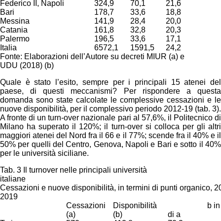
Federico II, Napoli
324,9
70,1
21,6
Bari
178,7
33,6
18,8
Messina
141,9
28,4
20,0
Catania
161,8
32,8
20,3
Palermo
196,5
33,6
17,1
Italia
6572,1
1591,5
24,2
Fonte: Elaborazioni dell’Autore su decreti MIUR (a) e
UDU (2018) (b)
Quale è stato l’esito, sempre per i principali 15 atenei del
paese, di questi meccanismi? Per rispondere a questa
domanda sono state calcolate le complessive cessazioni e le
nuove disponibilità, per il complessivo periodo 2012-19 (tab. 3).
A fronte di un turn-over nazionale pari al 57,6%, il Politecnico di
Milano ha superato il 120%; il turn-over si colloca per gli altri
maggiori atenei del Nord fra il 66 e il 77%; scende fra il 40% e il
50% per quelli del Centro, Genova, Napoli e Bari e sotto il 40%
per le università siciliane.
Tab. 3 Il turnover nelle principali università
italiane
Cessazioni e nuove disponibilità, in termini di punti organico, 2
2019
Cessazioni
Disponibilità
b in 
(a)
(b)
di a