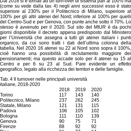
Dal 2018 si è tornati ad un turn-over di sistema pari al 100% ma
(come su vede dalla tav. 4) negli anni successivi esso è stato
superiore al 230% per il Politecnico di Milano, superiore al
100% per gli altri atenei del Nord; inferiore al 100% per quelli
del Centro-Sud e per Genova, con punte anche sotto il 70%. Lo
stesso è avvenuto per il 2020. Sul sito del MIUR è da pochi
giorni disponibile il decreto appena predisposto dal Ministero
per l’Università che assegna a tutti gli atenei italiani i punti
organico, da cui sono tratti i dati dell’ultima colonna della
tabella. Nel 2020 16 atenei su 22 al Nord sono sopra il 100%,
cioè hanno una possibilità di reclutamento maggiore dei
pensionamenti; ma questo accade solo per 4 atenei su 15 al
Centro e per 6 su 23 al Sud. Pare evidente un effetto
geografico, legato alla ricchezza dei territori e delle famiglie.
Tab. 4 Il turnover nelle principali università
italiane, 2018-2020
2018
2019
2020
Torino
117
143
140
Politecnico, Milano
237
262
245
Statale, Milano
121
131
115
Padova
106
105
102
Bologna
111
110
139
Genova
90
75
71
Firenze
88
92
92