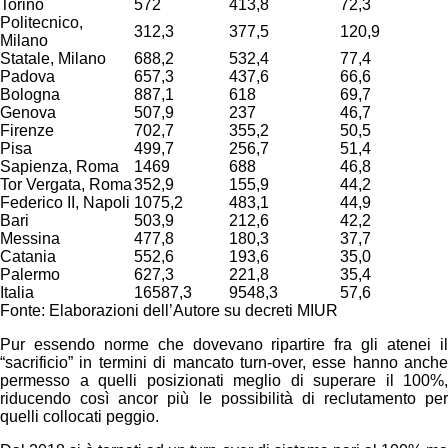
Torino
572
413,8
72,3
Politecnico,
312,3
377,5
120,9
Milano
Statale, Milano
688,2
532,4
77,4
Padova
657,3
437,6
66,6
Bologna
887,1
618
69,7
Genova
507,9
237
46,7
Firenze
702,7
355,2
50,5
Pisa
499,7
256,7
51,4
Sapienza, Roma
1469
688
46,8
Tor Vergata, Roma
352,9
155,9
44,2
Federico II, Napoli
1075,2
483,1
44,9
Bari
503,9
212,6
42,2
Messina
477,8
180,3
37,7
Catania
552,6
193,6
35,0
Palermo
627,3
221,8
35,4
Italia
16587,3
9548,3
57,6
Fonte: Elaborazioni dell’Autore su decreti MIUR
Pur essendo norme che dovevano ripartire fra gli atenei il
“sacrificio” in termini di mancato turn-over, esse hanno anche
permesso a quelli posizionati meglio di superare il 100%,
riducendo così ancor più le possibilità di reclutamento per
quelli collocati peggio.