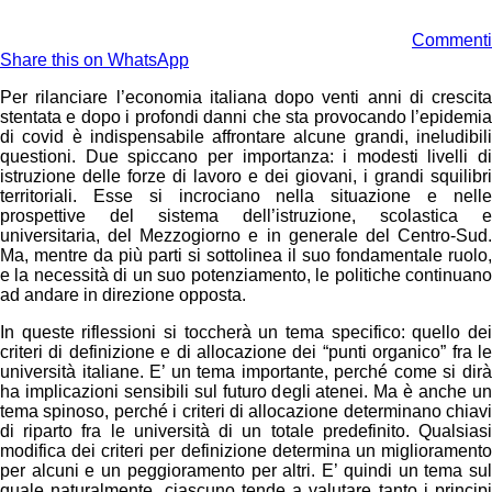
Commenti
Share this on WhatsApp
Per rilanciare l’economia italiana dopo venti anni di crescita
stentata e dopo i profondi danni che sta provocando l’epidemia
di covid è indispensabile affrontare alcune grandi, ineludibili
questioni. Due spiccano per importanza: i modesti livelli di
istruzione delle forze di lavoro e dei giovani, i grandi squilibri
territoriali. Esse si incrociano nella situazione e nelle
prospettive del sistema dell’istruzione, scolastica e
universitaria, del Mezzogiorno e in generale del Centro-Sud.
Ma, mentre da più parti si sottolinea il suo fondamentale ruolo,
e la necessità di un suo potenziamento, le politiche continuano
ad andare in direzione opposta.
In queste riflessioni si toccherà un tema specifico: quello dei
criteri di definizione e di allocazione dei “punti organico” fra le
università italiane. E’ un tema importante, perché come si dirà
ha implicazioni sensibili sul futuro degli atenei. Ma è anche un
tema spinoso, perché i criteri di allocazione determinano chiavi
di riparto fra le università di un totale predefinito. Qualsiasi
modifica dei criteri per definizione determina un miglioramento
per alcuni e un peggioramento per altri. E’ quindi un tema sul
quale naturalmente, ciascuno tende a valutare tanto i principi