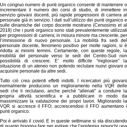
Un congruo numero di punti organico consente di mantenere o
incrementare il numero dei corsi di studio, di immettere in
servizio giovani docenti, più rapide progressioni di carriera al
personale già in servizio. I dati sull’utilizzo dei punti organico e
sulle dinamiche del corpo docente mostrano (Cersosimo et al
2018) che i punti organico sono stati prevalentemente utilizzati
per progressioni di carriera; in misura minore ma crescente, per
l’immissione di nuovo personale. La mobilità fra sedi del
personale docente, fenomeno positivo per molte ragioni, si è
ridotta ai minimi termini. Certamente, con queste regole, la
mobilità del personale verso le sedi del Centro-Sud non
possibilità di crescere. E’ molto difficile “migliorare” la
situazione di un ateneo non potendo reclutare nuovi giovani o
acquisire personale da altre sedi.
Tutto ciò crea potenti effetti indotti. I ricercatori più giovani
normalmente producono un miglioramento nella VQR delle
sedi che li reclutano, anche perché “allenati” a condurre la
propria attività scientifica e a pubblicare in modo da
massimizzare la valutazione dei propri lavori. Migliorando la
VQR si accresce il FFO; accrescendosi il FFO aumentano i
punti organico.
Poi è arrivato il covid. E in queste settimane si sta discutendo
di quanto bisogna fare per evitare che l’epidemia provochi una