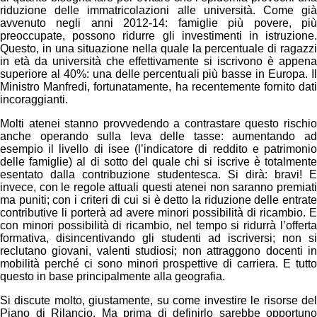
riduzione delle immatricolazioni alle università. Come già
avvenuto negli anni 2012-14: famiglie più povere, più
preoccupate, possono ridurre gli investimenti in istruzione.
Questo, in una situazione nella quale la percentuale di ragazzi
in età da università che effettivamente si iscrivono è appena
superiore al 40%: una delle percentuali più basse in Europa. Il
Ministro Manfredi, fortunatamente, ha recentemente fornito dati
incoraggianti.
Molti atenei stanno provvedendo a contrastare questo rischio
anche operando sulla leva delle tasse: aumentando ad
esempio il livello di isee (l’indicatore di reddito e patrimonio
delle famiglie) al di sotto del quale chi si iscrive è totalmente
esentato dalla contribuzione studentesca. Si dirà: bravi! E
invece, con le regole attuali questi atenei non saranno premiati
ma puniti; con i criteri di cui si è detto la riduzione delle entrate
contributive li porterà ad avere minori possibilità di ricambio. E
con minori possibilità di ricambio, nel tempo si ridurrà l’offerta
formativa, disincentivando gli studenti ad iscriversi; non si
reclutano giovani, valenti studiosi; non attraggono docenti in
mobilità perché ci sono minori prospettive di carriera. E tutto
questo in base principalmente alla geografia.
Si discute molto, giustamente, su come investire le risorse del
Piano di Rilancio. Ma prima di definirlo sarebbe opportuno