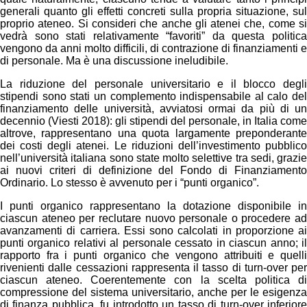
generali quanto gli effetti concreti sulla propria situazione, sul
proprio ateneo. Si consideri che anche gli atenei che, come si
vedrà sono stati relativamente “favoriti” da questa politica
vengono da anni molto difficili, di contrazione di finanziamenti e
di personale. Ma è una discussione ineludibile.
La riduzione del personale universitario e il blocco degli
stipendi sono stati un complemento indispensabile al calo del
finanziamento delle università, avviatosi ormai da più di un
decennio (Viesti 2018): gli stipendi del personale, in Italia come
altrove, rappresentano una quota largamente preponderante
dei costi degli atenei. Le riduzioni dell’investimento pubblico
nell’università italiana sono state molto selettive tra sedi, grazie
ai nuovi criteri di definizione del Fondo di Finanziamento
Ordinario. Lo stesso è avvenuto per i “punti organico”.
I punti organico rappresentano la dotazione disponibile in
ciascun ateneo per reclutare nuovo personale o procedere ad
avanzamenti di carriera. Essi sono calcolati in proporzione ai
punti organico relativi al personale cessato in ciascun anno; il
rapporto fra i punti organico che vengono attribuiti e quelli
rivenienti dalle cessazioni rappresenta il tasso di turn-over per
ciascun ateneo. Coerentemente con la scelta politica di
compressione del sistema universitario, anche per le esigenza
di finanza pubblica, fu introdotto un tasso di turn-over inferiore