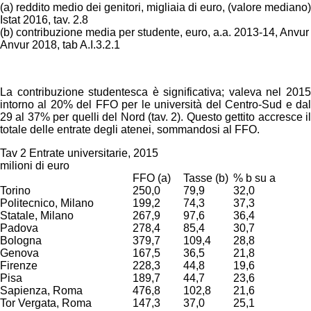
(a) reddito medio dei genitori, migliaia di euro, (valore mediano)
Istat 2016, tav. 2.8
(b) contribuzione media per studente, euro, a.a. 2013-14, Anvur 
Anvur 2018, tab A.I.3.2.1
La contribuzione studentesca è significativa; valeva nel 2015
intorno al 20% del FFO per le università del Centro-Sud e dal
29 al 37% per quelli del Nord (tav. 2). Questo gettito accresce il
totale delle entrate degli atenei, sommandosi al FFO.
Tav 2 Entrate universitarie, 2015
milioni di euro
FFO (a)
Tasse (b)
% b su a
Torino
250,0
79,9
32,0
Politecnico, Milano
199,2
74,3
37,3
Statale, Milano
267,9
97,6
36,4
Padova
278,4
85,4
30,7
Bologna
379,7
109,4
28,8
Genova
167,5
36,5
21,8
Firenze
228,3
44,8
19,6
Pisa
189,7
44,7
23,6
Sapienza, Roma
476,8
102,8
21,6
Tor Vergata, Roma
147,3
37,0
25,1