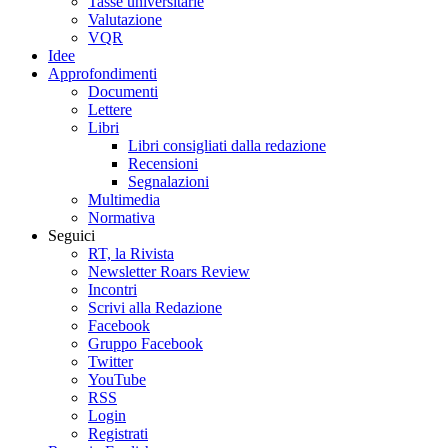
Tasse universitarie
Valutazione
VQR
Idee
Approfondimenti
Documenti
Lettere
Libri
Libri consigliati dalla redazione
Recensioni
Segnalazioni
Multimedia
Normativa
Seguici
RT, la Rivista
Newsletter Roars Review
Incontri
Scrivi alla Redazione
Facebook
Gruppo Facebook
Twitter
YouTube
RSS
Login
Registrati