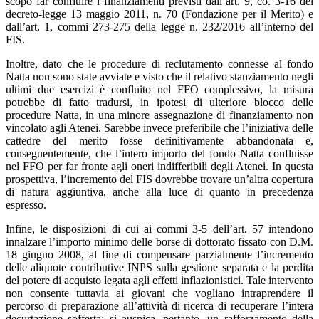
scopo far confluire i finanziamenti previsti dall’art. 9, co. 3-16 del
decreto-legge 13 maggio 2011, n. 70 (Fondazione per il Merito) e
dall’art. 1, commi 273-275 della legge n. 232/2016 all’interno del
FIS.
Inoltre, dato che le procedure di reclutamento connesse al fondo
Natta non sono state avviate e visto che il relativo stanziamento negli
ultimi due esercizi è confluito nel FFO complessivo, la misura
potrebbe di fatto tradursi, in ipotesi di ulteriore blocco delle
procedure Natta, in una minore assegnazione di finanziamento non
vincolato agli Atenei. Sarebbe invece preferibile che l’iniziativa delle
cattedre del merito fosse definitivamente abbandonata e,
conseguentemente, che l’intero importo del fondo Natta confluisse
nel FFO per far fronte agli oneri indifferibili degli Atenei. In questa
prospettiva, l’incremento del FIS dovrebbe trovare un’altra copertura
di natura aggiuntiva, anche alla luce di quanto in precedenza
espresso.
Infine, le disposizioni di cui ai commi 3-5 dell’art. 57 intendono
innalzare l’importo minimo delle borse di dottorato fissato con D.M.
18 giugno 2008, al fine di compensare parzialmente l’incremento
delle aliquote contributive INPS sulla gestione separata e la perdita
del potere di acquisto legata agli effetti inflazionistici. Tale intervento
non consente tuttavia ai giovani che vogliano intraprendere il
percorso di preparazione all’attività di ricerca di recuperare l’intera
decurtazione sofferta; si auspica, pertanto, un rafforzamento della