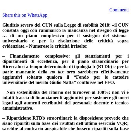
Commenti
Share this on WhatsApp
Giudizio severo del CUN sulla Legge di stabilità 2018: «il CUN
constata oggi con rammarico la mancanza nel disegno di legge
…
di un piano complessivo per il sostegno del sistema
universitario e per la risoluzione delle criticità sopra
evidenziate.» Numerose le criticità irrisolte:
– Finanziamento complessivo: gli stanziamenti per i
dipartimenti di eccellenza, per il piano straordinario per
Ricercatori a tempo determinato di tipologia b (RTDb) e per la
parte mancante della
no tax area
sarebbero effettivamente
aggiuntivi soltanto qualora il “Fondo per le cattedre
universitarie del merito Giulio Natta” confluisse nel FFO.
– Non sostenibilità del ritorno del turnover al 100%: non vi è
infatti traccia di finanziamenti aggiuntivi per sostenere gli oneri
legati agli aumenti retributivi del personale docente e tecnico
amministrativo.
– Ripartizione RTDb straordinari: la disposizione prevede che
siano ripartiti sulla base dei risultati dell’ultimo esercizio VQR;
sarebbe al contrario auspicabile che fossero ripartiti sulla base