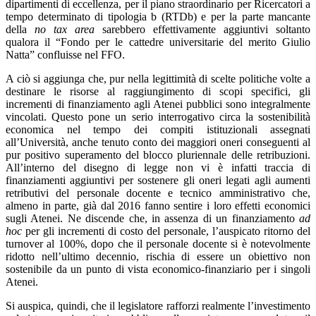
dipartimenti di eccellenza, per il piano straordinario per Ricercatori a
tempo determinato di tipologia b (RTDb) e per la parte mancante
della
no tax area
sarebbero effettivamente aggiuntivi soltanto
qualora il “Fondo per le cattedre universitarie del merito Giulio
Natta” confluisse nel FFO.
A ciò si aggiunga che, pur nella legittimità di scelte politiche volte a
destinare le risorse al raggiungimento di scopi specifici, gli
incrementi di finanziamento agli Atenei pubblici sono integralmente
vincolati. Questo pone un serio interrogativo circa la sostenibilità
economica nel tempo dei compiti istituzionali assegnati
all’Università, anche tenuto conto dei maggiori oneri conseguenti al
pur positivo superamento del blocco pluriennale delle retribuzioni.
All’interno del disegno di legge non vi è infatti traccia di
finanziamenti aggiuntivi per sostenere gli oneri legati agli aumenti
retributivi del personale docente e tecnico amministrativo che,
almeno in parte, già dal 2016 fanno sentire i loro effetti economici
sugli Atenei. Ne discende che, in assenza di un finanziamento
ad
hoc
per gli incrementi di costo del personale, l’auspicato ritorno del
turnover al 100%, dopo che il personale docente si è notevolmente
ridotto nell’ultimo decennio, rischia di essere un obiettivo non
sostenibile da un punto di vista economico-finanziario per i singoli
Atenei.
Si auspica, quindi, che il legislatore rafforzi realmente l’investimento