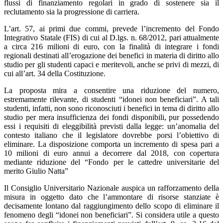
flussi di finanziamento regolari in grado di sostenere sia il
reclutamento sia la progressione di carriera.
L’art. 57, ai primi due commi, prevede l’incremento del Fondo
Integrativo Statale (FIS) di cui al D.lgs. n. 68/2012, pari attualmente
a circa 216 milioni di euro, con la finalità di integrare i fondi
regionali destinati all’erogazione dei benefici in materia di diritto allo
studio per gli studenti capaci e meritevoli, anche se privi di mezzi, di
cui all’art. 34 della Costituzione.
La proposta mira a consentire una riduzione del numero,
estremamente rilevante, di studenti “idonei non beneficiari”. A tali
studenti, infatti, non sono riconosciuti i benefici in tema di diritto allo
studio per mera insufficienza dei fondi disponibili, pur possedendo
essi i requisiti di eleggibilità previsti dalla legge: un’anomalia del
contesto italiano che il legislatore dovrebbe porsi l’obiettivo di
eliminare. La disposizione comporta un incremento di spesa pari a
10 milioni di euro annui a decorrere dal 2018, con copertura
mediante riduzione del “Fondo per le cattedre universitarie del
merito Giulio Natta”
Il Consiglio Universitario Nazionale auspica un rafforzamento della
misura in oggetto dato che l’ammontare di risorse stanziate è
decisamente lontano dal raggiungimento dello scopo di eliminare il
fenomeno degli “idonei non beneficiari”. Si considera utile a questo