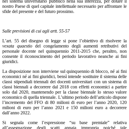
nel sistema universitario pubblico nella sua interezza, per dotare il
nostro Paese di quel capitale intellettuale necessario per affrontare le
sfide del presente e del futuro prossimo.
Sulle previsioni di cui agli artt. 55-57
L’art. 55 del disegno di legge si pone l’obiettivo di risolvere la
vexata quaestio
del congelamento degli aumenti retributivi del
personale docente nel quinquennio 2011-2015 che, peraltro, non
consente il riconoscimento del periodo lavorativo neanche ai fini
giuridici.
La disposizione non interviene sul quinquennio di blocco, né ai fini
economici né ai fini giuridici, bensì intende sostituire il sistema delle
classi stipendiali triennali dei docenti universitari con un sistema di
classi biennali a decorrere dal 2018 con effetti economici a partire
solo dal 2020, mantenendo per la classe biennale lo stesso valore
economico di quella triennale. L’ultimo periodo dell’articolo dispone
l’incremento del FFO di 80 milioni di euro per l’anno 2020, 120
milioni di euro per l’anno 2021 e 150 milioni euro a decorrere
dall’anno 2022.
Si segnala come l’espressione “su base premiale” relativa
all’assegnazione degli scatti appaia impropria poiché tale