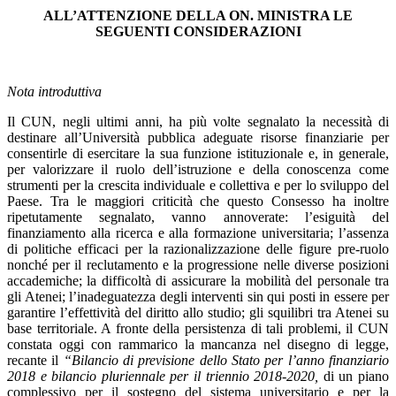
ALL’ATTENZIONE DELLA ON. MINISTRA LE
SEGUENTI CONSIDERAZIONI
Nota introduttiva
Il CUN, negli ultimi anni, ha più volte segnalato la necessità di
destinare all’Università pubblica adeguate risorse finanziarie per
consentirle di esercitare la sua funzione istituzionale e, in generale,
per valorizzare il ruolo dell’istruzione e della conoscenza come
strumenti per la crescita individuale e collettiva e per lo sviluppo del
Paese. Tra le maggiori criticità che questo Consesso ha inoltre
ripetutamente segnalato, vanno annoverate: l’esiguità del
finanziamento alla ricerca e alla formazione universitaria; l’assenza
di politiche efficaci per la razionalizzazione delle figure pre-ruolo
nonché per il reclutamento e la progressione nelle diverse posizioni
accademiche; la difficoltà di assicurare la mobilità del personale tra
gli Atenei; l’inadeguatezza degli interventi sin qui posti in essere per
garantire l’effettività del diritto allo studio; gli squilibri tra Atenei su
base territoriale. A fronte della persistenza di tali problemi, il CUN
constata oggi con rammarico la mancanza nel disegno di legge,
recante il
“Bilancio di previsione dello Stato per l’anno finanziario
2018 e bilancio pluriennale per il triennio 2018-2020,
di un piano
complessivo per il sostegno del sistema universitario e per la