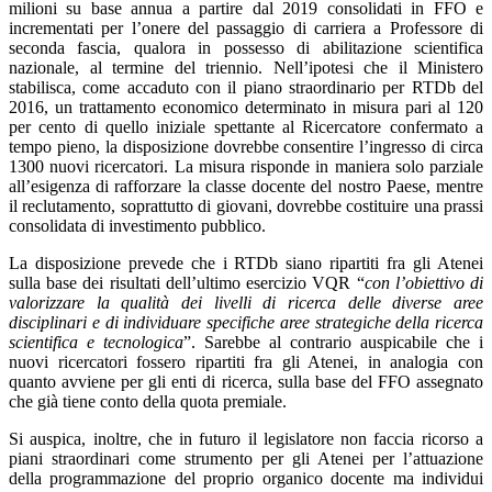
milioni su base annua a partire dal 2019 consolidati in FFO e
incrementati per l’onere del passaggio di carriera a Professore di
seconda fascia, qualora in possesso di abilitazione scientifica
nazionale, al termine del triennio. Nell’ipotesi che il Ministero
stabilisca, come accaduto con il piano straordinario per RTDb del
2016, un trattamento economico determinato in misura pari al 120
per cento di quello iniziale spettante al Ricercatore confermato a
tempo pieno, la disposizione dovrebbe consentire l’ingresso di circa
1300 nuovi ricercatori. La misura risponde in maniera solo parziale
all’esigenza di rafforzare la classe docente del nostro Paese, mentre
il reclutamento, soprattutto di giovani, dovrebbe costituire una prassi
consolidata di investimento pubblico.
La disposizione prevede che i RTDb siano ripartiti fra gli Atenei
sulla base dei risultati dell’ultimo esercizio VQR “
con l’obiettivo di
valorizzare la qualità dei livelli di ricerca delle diverse aree
disciplinari e di individuare specifiche aree strategiche della ricerca
scientifica e tecnologica
”. Sarebbe al contrario auspicabile che i
nuovi ricercatori fossero ripartiti fra gli Atenei, in analogia con
quanto avviene per gli enti di ricerca, sulla base del FFO assegnato
che già tiene conto della quota premiale.
Si auspica, inoltre, che in futuro il legislatore non faccia ricorso a
piani straordinari come strumento per gli Atenei per l’attuazione
della programmazione del proprio organico docente ma individui