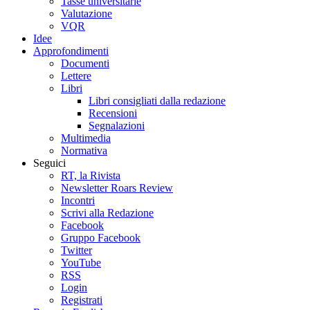
Tasse universitarie
Valutazione
VQR
Idee
Approfondimenti
Documenti
Lettere
Libri
Libri consigliati dalla redazione
Recensioni
Segnalazioni
Multimedia
Normativa
Seguici
RT, la Rivista
Newsletter Roars Review
Incontri
Scrivi alla Redazione
Facebook
Gruppo Facebook
Twitter
YouTube
RSS
Login
Registrati