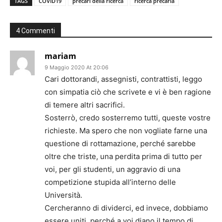
TAGS
COVID19
precari della ricerca
ricerca precaria
4 Commenti
mariam
9 Maggio 2020 At 20:06
Cari dottorandi, assegnisti, contrattisti, leggo
con simpatia ciò che scrivete e vi è ben ragione
di temere altri sacrifici.
Sosterrò, credo sosterremo tutti, queste vostre
richieste. Ma spero che non vogliate farne una
questione di rottamazione, perché sarebbe
oltre che triste, una perdita prima di tutto per
voi, per gli studenti, un aggravio di una
competizione stupida all’interno delle
Università.
Cercheranno di dividerci, ed invece, dobbiamo
essere uniti, perché a voi diano il tempo di