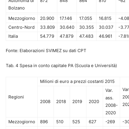
Autonoma di
872
848
864
810
-62
Bolzano
Mezzogiorno
20.900
17.146
17.055
16.815
-4.0
Centro-Nord
33.809
30.640
30.355
30.037
-3.7
Italia
54.779
47.879
47.483
46.961
-7.81
Fonte: Elaborazioni SVIMEZ su dati CPT
Tab. 4 Spesa in conto capitale PA (Scuola e Università)
Milioni di euro a prezzi costanti 2015
Var
Var.
Regioni
20
ass.
2008
2018
2019
2020
20
2008-
2020
Mezzogiorno
896
510
525
627
-269
-3