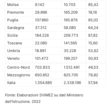
Molise
9.142
10.703
85,42
Piemonte
29.996
165.209
18,16
Puglia
107.860
165.876
65,02
Sardegna
37.312
58.080
64,24
Sicilia
184.226
209.773
87,82
Toscana
22.080
141.565
15,60
Umbria
18.891
35.228
53,62
Veneto
101.472
199.257
50,93
Centro-Nord
703.833
1.512.491
46,53
Mezzogiorno
650.852
825.705
78,82
Italia
1.354.685
2.338.196
57,94
Fonte:
Elaborazioni SVIMEZ su dati Ministero
dell’Istruzione. 2022