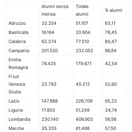
Alunni senza
Totale
% alunni
mensa
alunni
Abruzzo
32.254
51.107
63,11
Basilicata
16.164
20.604
78,45
Calabria
62.374
77.510
80,47
Campania
201.520
232.052
86,84
Emilia
76.425
179.671
42,54
Romagna
Friuli
Venezia
23.783
45.212
52,60
Giulia
Lazio
147.888
226.709
65,23
Liguria
17.803
51.249
34,74
Lombardia
230.140
406.903
56,56
Marche
35.355
61.488
57,50