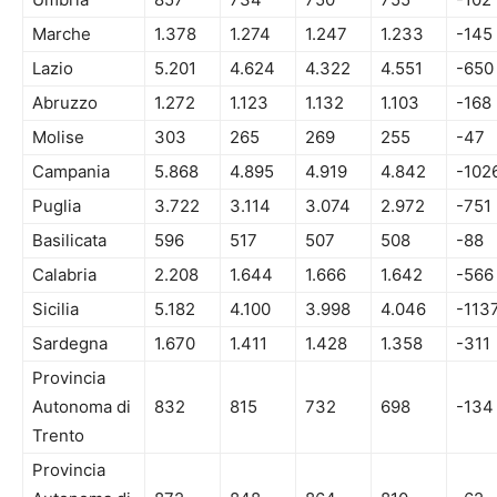
Marche
1.378
1.274
1.247
1.233
-145
Lazio
5.201
4.624
4.322
4.551
-650
Abruzzo
1.272
1.123
1.132
1.103
-168
Molise
303
265
269
255
-47
Campania
5.868
4.895
4.919
4.842
-102
Puglia
3.722
3.114
3.074
2.972
-751
Basilicata
596
517
507
508
-88
Calabria
2.208
1.644
1.666
1.642
-566
Sicilia
5.182
4.100
3.998
4.046
-113
Sardegna
1.670
1.411
1.428
1.358
-311
Provincia
Autonoma di
832
815
732
698
-134
Trento
Provincia