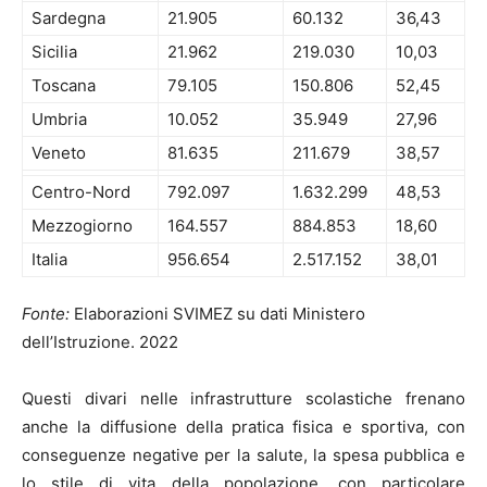
Sardegna
21.905
60.132
36,43
Sicilia
21.962
219.030
10,03
Toscana
79.105
150.806
52,45
Umbria
10.052
35.949
27,96
Veneto
81.635
211.679
38,57
Centro-Nord
792.097
1.632.299
48,53
Mezzogiorno
164.557
884.853
18,60
Italia
956.654
2.517.152
38,01
Fonte:
Elaborazioni SVIMEZ su dati Ministero
dell’Istruzione. 2022
Questi divari nelle infrastrutture scolastiche frenano
anche la diffusione della pratica fisica e sportiva, con
conseguenze negative per la salute, la spesa pubblica e
lo stile di vita della popolazione, con particolare