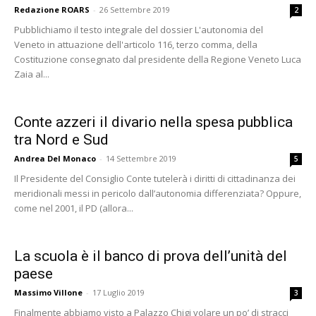
Redazione ROARS
-
26 Settembre 2019
2
Pubblichiamo il testo integrale del dossier L'autonomia del
Veneto in attuazione dell'articolo 116, terzo comma, della
Costituzione consegnato dal presidente della Regione Veneto Luca
Zaia al...
Conte azzeri il divario nella spesa pubblica
tra Nord e Sud
Andrea Del Monaco
-
14 Settembre 2019
5
Il Presidente del Consiglio Conte tutelerà i diritti di cittadinanza dei
meridionali messi in pericolo dall’autonomia differenziata? Oppure,
come nel 2001, il PD (allora...
La scuola è il banco di prova dell’unità del
paese
Massimo Villone
-
17 Luglio 2019
3
Finalmente abbiamo visto a Palazzo Chigi volare un po’ di stracci