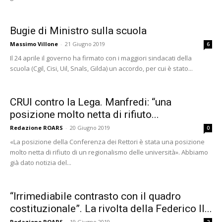
Bugie di Ministro sulla scuola
Massimo Villone
-
21 Giugno 2019
6
Il 24 aprile il governo ha firmato con i maggiori sindacati della
scuola (Cgil, Cisi, Uil, Snals, Gilda) un accordo, per cui è stato...
CRUI contro la Lega. Manfredi: “una
posizione molto netta di rifiuto...
Redazione ROARS
-
20 Giugno 2019
0
«La posizione della Conferenza dei Rettori è stata una posizione
molto netta di rifiuto di un regionalismo delle università». Abbiamo
già dato notizia del...
“Irrimediabile contrasto con il quadro
costituzionale”. La rivolta della Federico II...
Redazione ROARS
-
19 Giugno 2019