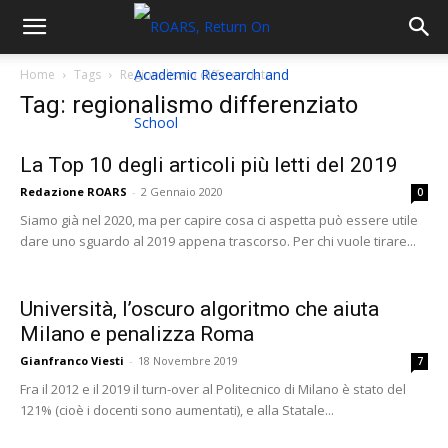
Home
Tags
Regionalismo differenziato
Tag: regionalismo differenziato
La Top 10 degli articoli più letti del 2019
Redazione ROARS
-
2 Gennaio 2020
0
Siamo già nel 2020, ma per capire cosa ci aspetta può essere utile
dare uno sguardo al 2019 appena trascorso. Per chi vuole tirare...
Università, l’oscuro algoritmo che aiuta
Milano e penalizza Roma
Gianfranco Viesti
-
18 Novembre 2019
7
Fra il 2012 e il 2019 il turn-over al Politecnico di Milano è stato del
121% (cioè i docenti sono aumentati), e alla Statale...