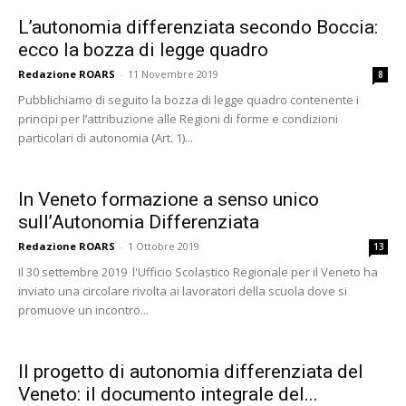
L’autonomia differenziata secondo Boccia:
ecco la bozza di legge quadro
Redazione ROARS
-
11 Novembre 2019
8
Pubblichiamo di seguito la bozza di legge quadro contenente i
principi per l’attribuzione alle Regioni di forme e condizioni
particolari di autonomia (Art. 1)...
In Veneto formazione a senso unico
sull’Autonomia Differenziata
Redazione ROARS
-
1 Ottobre 2019
13
Il 30 settembre 2019 l'Ufficio Scolastico Regionale per il Veneto ha
inviato una circolare rivolta ai lavoratori della scuola dove si
promuove un incontro...
Il progetto di autonomia differenziata del
Veneto: il documento integrale del...