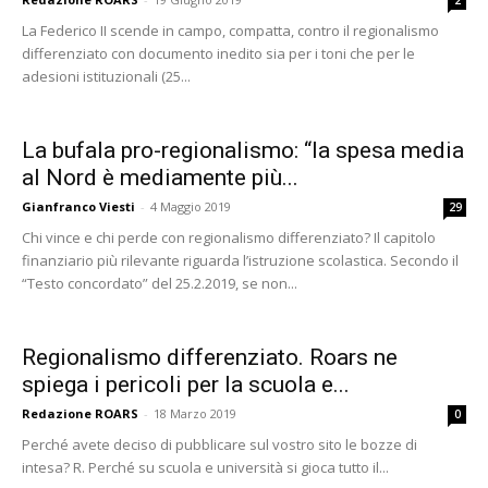
2
La Federico II scende in campo, compatta, contro il regionalismo
differenziato con documento inedito sia per i toni che per le
adesioni istituzionali (25...
La bufala pro-regionalismo: “la spesa media
al Nord è mediamente più...
Gianfranco Viesti
-
4 Maggio 2019
29
Chi vince e chi perde con regionalismo differenziato? Il capitolo
finanziario più rilevante riguarda l’istruzione scolastica. Secondo il
“Testo concordato” del 25.2.2019, se non...
Regionalismo differenziato. Roars ne
spiega i pericoli per la scuola e...
Redazione ROARS
-
18 Marzo 2019
0
Perché avete deciso di pubblicare sul vostro sito le bozze di
intesa? R. Perché su scuola e università si gioca tutto il...