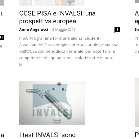
OCSE PISA e INVALSI: una
A
i.
prospettiva europea
a
Anna Angelucci
-
3 Maggio 2015
En
1
17
PISA (Programme for International Student
Pr
Assessment) è un’indagine internazionale promossa
te
he
dall’OCSE con periodicità triennale, per accertare le
ch
competenze dei quindicenni scolarizzati. A minare
le...
P
la
I test INVALSI sono