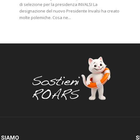
di selezione per la presidenza INVALSI La
designazione del nuovo Presidente Invalsi ha creato
molte polemiche. Cosa ne...
 SIAMO
S