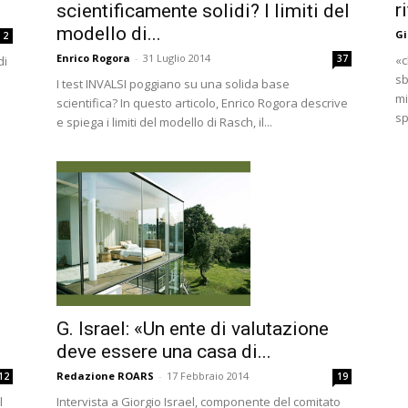
r
scientificamente solidi? I limiti del
modello di...
Gi
2
Enrico Rogora
-
31 Luglio 2014
37
«c
di
sb
I test INVALSI poggiano su una solida base
mi
scientifica? In questo articolo, Enrico Rogora descrive
sp
e spiega i limiti del modello di Rasch, il...
i
G. Israel: «Un ente di valutazione
deve essere una casa di...
Redazione ROARS
-
17 Febbraio 2014
12
19
l
Intervista a Giorgio Israel, componente del comitato