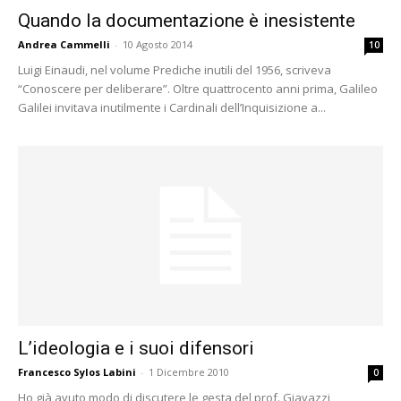
Quando la documentazione è inesistente
Andrea Cammelli
-
10 Agosto 2014
10
Luigi Einaudi, nel volume Prediche inutili del 1956, scriveva
“Conoscere per deliberare”. Oltre quattrocento anni prima, Galileo
Galilei invitava inutilmente i Cardinali dell’Inquisizione a...
L’ideologia e i suoi difensori
Francesco Sylos Labini
-
1 Dicembre 2010
0
Ho già avuto modo di discutere le gesta del prof. Giavazzi,