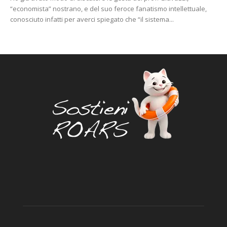
“economista” nostrano, e del suo feroce fanatismo intellettuale,
conosciuto infatti per averci spiegato che “il sistema...