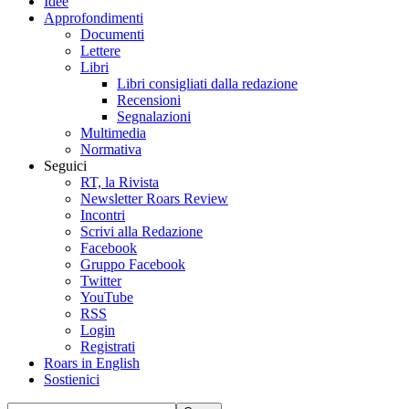
Idee
Approfondimenti
Documenti
Lettere
Libri
Libri consigliati dalla redazione
Recensioni
Segnalazioni
Multimedia
Normativa
Seguici
RT, la Rivista
Newsletter Roars Review
Incontri
Scrivi alla Redazione
Facebook
Gruppo Facebook
Twitter
YouTube
RSS
Login
Registrati
Roars in English
Sostienici