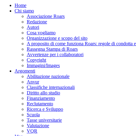
Home
Chi siamo
Associazione Roars
Redazione
Autori
Cosa vogliamo
Organizzazione e scopo del sito
A proposito di come funziona Roars: regole di condotta e p
Rassegna Stampa di Roars
Avvertenze per i collaboratori
Copyright
Immagini/Images
Argomenti
Abilitazione nazionale
Anvur
Classifiche internazionali
Diritto allo studio
Finanziamento
Reclutamento
Ricerca e Sviluppo
Scuola
Tasse universitarie
Valutazione
VQR