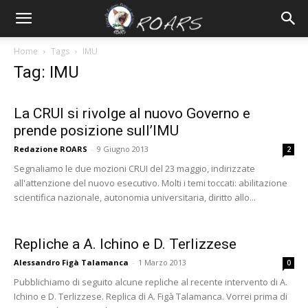
Home
Tags
IMU
Tag: IMU
La CRUI si rivolge al nuovo Governo e
prende posizione sull’IMU
Redazione ROARS
-
9 Giugno 2013
2
Segnaliamo le due mozioni CRUI del 23 maggio, indirizzate
all'attenzione del nuovo esecutivo. Molti i temi toccati: abilitazione
scientifica nazionale, autonomia universitaria, diritto allo...
Repliche a A. Ichino e D. Terlizzese
Alessandro Figà Talamanca
-
1 Marzo 2013
0
Pubblichiamo di seguito alcune repliche al recente intervento di A.
Ichino e D. Terlizzese. Replica di A. Figà Talamanca. Vorrei prima di