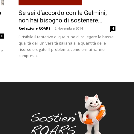
Se sei d’accordo con la Gelmini,
o
non hai bisogno di sostenere...
Redazione ROARS
-
2 Novembre 2014
4
8
È risibile il tentativo di qualcuno di collegare la bassa
qualità dell'Università italiana alla quantità delle
risorse erogate. Il problema, come ormai hanno
se
compreso...