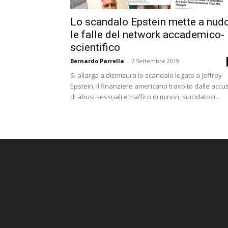
Lo scandalo Epstein mette a nud
le falle del network accademico-
scientifico
Bernardo Parrella
-
7 Settembre 2019
Si allarga a dismisura lo scandalo legato a Jeffrey
Epstein, il finanziere americano travolto dalle accu
di abusi sessuali e traffico di minori, suicidatosi...