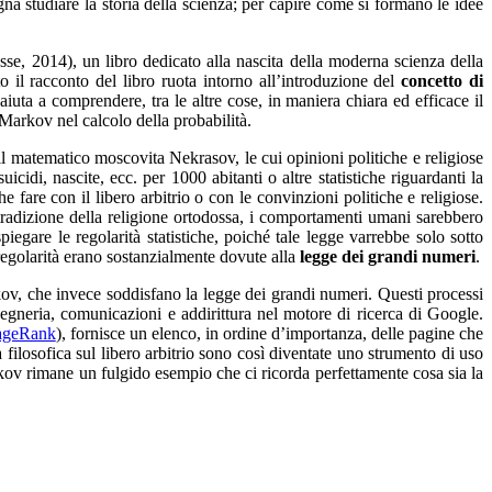
ogna studiare la storia della scienza; per capire come si formano le idee
se, 2014), un libro dedicato alla nascita della moderna scienza della
 il racconto del libro ruota intorno all’introduzione del
concetto di
aiuta a comprendere, tra le altre cose, in maniera chiara ed efficace il
 Markov nel calcolo della probabilità.
 il matematico moscovita Nekrasov, le cui opinioni politiche e religiose
idi, nascite, ecc. per 1000 abitanti o altre statistiche riguardanti la
e fare con il libero arbitrio o con le convinzioni politiche e religiose.
a tradizione della religione ortodossa, i comportamenti umani sarebbero
egare le regolarità statistiche, poiché tale legge varrebbe solo sotto
 regolarità erano sostanzialmente dovute alla
legge dei grandi numeri
.
ov, che invece soddisfano la legge dei grandi numeri. Questi processi
gegneria, comunicazioni e addirittura nel motore di ricerca di Google.
ageRank
), fornisce un elenco, in ordine d’importanza, delle pagine che
filosofica sul libero arbitrio sono così diventate uno strumento di uso
rkov rimane un fulgido esempio che ci ricorda perfettamente cosa sia la