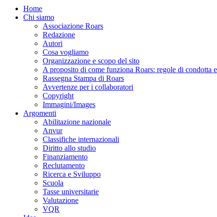
Home
Chi siamo
Associazione Roars
Redazione
Autori
Cosa vogliamo
Organizzazione e scopo del sito
A proposito di come funziona Roars: regole di condotta e p
Rassegna Stampa di Roars
Avvertenze per i collaboratori
Copyright
Immagini/Images
Argomenti
Abilitazione nazionale
Anvur
Classifiche internazionali
Diritto allo studio
Finanziamento
Reclutamento
Ricerca e Sviluppo
Scuola
Tasse universitarie
Valutazione
VQR