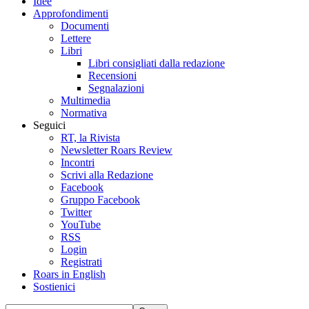
Idee
Approfondimenti
Documenti
Lettere
Libri
Libri consigliati dalla redazione
Recensioni
Segnalazioni
Multimedia
Normativa
Seguici
RT, la Rivista
Newsletter Roars Review
Incontri
Scrivi alla Redazione
Facebook
Gruppo Facebook
Twitter
YouTube
RSS
Login
Registrati
Roars in English
Sostienici