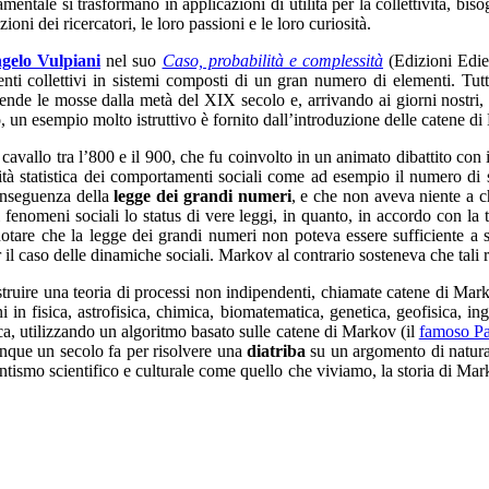
mentale si trasformano in applicazioni di utilità per la collettività, bis
i dei ricercatori, le loro passioni e le loro curiosità.
gelo Vulpiani
nel suo
Caso, probabilità e complessità
(Edizioni Edies
i collettivi in sistemi composti di un gran numero di elementi. Tutto
prende le mosse dalla metà del XIX secolo e, arrivando ai giorni nostri, 
, un esempio molto istruttivo è fornito dall’introduzione delle catene di
 cavallo tra l’800 e il 900, che fu coinvolto in un animato dibattito con
tà statistica dei comportamenti sociali come ad esempio il numero di suic
onseguenza della
legge dei grandi numeri
, e che non aveva niente a ch
i fenomeni sociali lo status di vere leggi, in quanto, in accordo con l
are che la legge dei grandi numeri non poteva essere sufficiente a spi
r il caso delle dinamiche sociali. Markov al contrario sosteneva che tali
truire una teoria di processi non indipendenti, chiamate catene di Mark
 in fisica, astrofisica, chimica, biomatematica, genetica, geofisica, in
rca, utilizzando un algoritmo basato sulle catene di Markov (il
famoso P
unque un secolo fa per risolvere una
diatriba
su un argomento di natura 
antismo scientifico e culturale come quello che viviamo, la storia di Ma