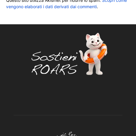
Questo sito utilizza Akismet per ridurre lo spam.
Scopri come
vengono elaborati i dati derivati dai commenti
.