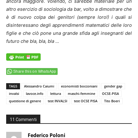
ancora maggiore. Volendo, ci sarebbe materiale per un
altro esercizio di sociologia da bar, volto a dimostrare che
è di nuovo colpa dei genitori (sempre loro!) i quali si
disinteressano degli apprendimenti matematici delle loro
figlie e che ciò pone una grande sfida agli insegnanti del
futuro che bla, bla, bla …
Share this on WhatsApp
TAGS
Alessandro Caiumi
economisti bocconiani
gender gap
invalsi
lavoce.info
lettura
maschi-femmine
OCSE-PISA
questione di genere
test INVALSI
test OCSE PISA
Tito Boeri
11 Commenti
Federico Poloni