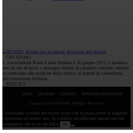
CHI SIAMO
L’Associazione Roars è stata fondata il 26 giugno 2013, è apolitica,
non ha fini di lucro, e persegue finalità di carattere culturale, relative
in particolare alle politiche della ricerca, ai sistemi di valutazione,
alla formazione terziaria.
SEGUICI
Home
Chi siamo
Copyright
Newsletter Roars Review
Copyright 2026 © ROARS. All Rights Reserved.
Utilizziamo i cookie per essere sicuri che tu possa avere la migliore
esperienza sul nostro sito. Se continui ad utilizzare questo sito noi
assumiamo che tu ne sia felice.
OK