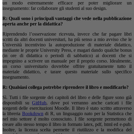
un modo estremamente efficace per poter migliorare un
insegnamento: far collaborare gli studenti al suo design.
R: Quali sono i principali vantaggi che vede nella pubblicazione
aperta anche per la didattica?
Riprendendo l’osservazione ricevuta, invece che far pagare libri
scritti da altri docenti universitari, ha più senso a mio avviso che le
Università incentivino la autoproduzione di materiale didattico,
mediante le proprie University Press, e magari dando qualche bonus
(in ore di didattica o periodi di sabbatico) ai docenti che si
impegnino a scrivere un manuale per il proprio corso. Idealmente,
un corso universitario dovrebbe offrire gratuitamente tutto il
materiale didattico, e tarare questo materiale sullo specifico
insegnamento.
R: Qualsiasi collega potrebbe riprendere il libro e modificarlo?
Sì. Tutti i file sorgente dei capitoli del libro e delle figure sono già
disponibili su
GitHub
, dove poi verranno anche caricati i file
sorgenti delle esercitazioni Moodle. Il libro è stato scritto attraverso
la libreria
Bookdown
di R, un linguaggio nato per la Statistica che
nel mio settore è molto conosciuto. I file sorgente permettono di
creare allo stesso tempo il libro in formato latex, pdf, html ed e-pub.
Inoltre, la licenza scelta permette il riutilizzo e la modifica del