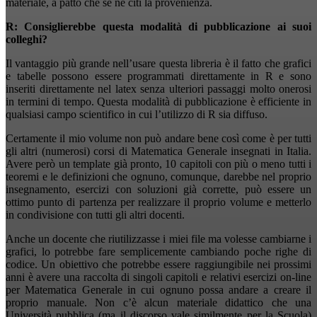
materiale, a patto che se ne citi la provenienza.
R: Consiglierebbe questa modalità di pubblicazione ai suoi
colleghi?
Il vantaggio più grande nell’usare questa libreria è il fatto che grafici
e tabelle possono essere programmati direttamente in R e sono
inseriti direttamente nel latex senza ulteriori passaggi molto onerosi
in termini di tempo. Questa modalità di pubblicazione è efficiente in
qualsiasi campo scientifico in cui l’utilizzo di R sia diffuso.
Certamente il mio volume non può andare bene così come è per tutti
gli altri (numerosi) corsi di Matematica Generale insegnati in Italia.
Avere però un template già pronto, 10 capitoli con più o meno tutti i
teoremi e le definizioni che ognuno, comunque, darebbe nel proprio
insegnamento, esercizi con soluzioni già corrette, può essere un
ottimo punto di partenza per realizzare il proprio volume e metterlo
in condivisione con tutti gli altri docenti.
Anche un docente che riutilizzasse i miei file ma volesse cambiarne i
grafici, lo potrebbe fare semplicemente cambiando poche righe di
codice. Un obiettivo che potrebbe essere raggiungibile nei prossimi
anni è avere una raccolta di singoli capitoli e relativi esercizi on-line
per Matematica Generale in cui ognuno possa andare a creare il
proprio manuale. Non c’è alcun materiale didattico che una
Università pubblica (ma il discorso vale similmente per la Scuola)