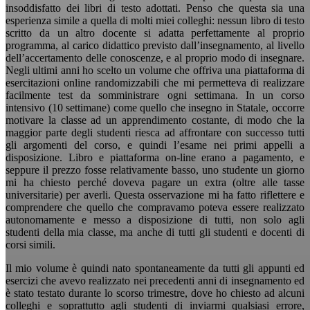
insoddisfatto dei libri di testo adottati. Penso che questa sia una
esperienza simile a quella di molti miei colleghi: nessun libro di testo
scritto da un altro docente si adatta perfettamente al proprio
programma, al carico didattico previsto dall’insegnamento, al livello
dell’accertamento delle conoscenze, e al proprio modo di insegnare.
Negli ultimi anni ho scelto un volume che offriva una piattaforma di
esercitazioni online randomizzabili che mi permetteva di realizzare
facilmente test da somministrare ogni settimana. In un corso
intensivo (10 settimane) come quello che insegno in Statale, occorre
motivare la classe ad un apprendimento costante, di modo che la
maggior parte degli studenti riesca ad affrontare con successo tutti
gli argomenti del corso, e quindi l’esame nei primi appelli a
disposizione. Libro e piattaforma on-line erano a pagamento, e
seppure il prezzo fosse relativamente basso, uno studente un giorno
mi ha chiesto perché doveva pagare un extra (oltre alle tasse
universitarie) per averli. Questa osservazione mi ha fatto riflettere e
comprendere che quello che compravamo poteva essere realizzato
autonomamente e messo a disposizione di tutti, non solo agli
studenti della mia classe, ma anche di tutti gli studenti e docenti di
corsi simili.
Il mio volume è quindi nato spontaneamente da tutti gli appunti ed
esercizi che avevo realizzato nei precedenti anni di insegnamento ed
è stato testato durante lo scorso trimestre, dove ho chiesto ad alcuni
colleghi e soprattutto agli studenti di inviarmi qualsiasi errore,