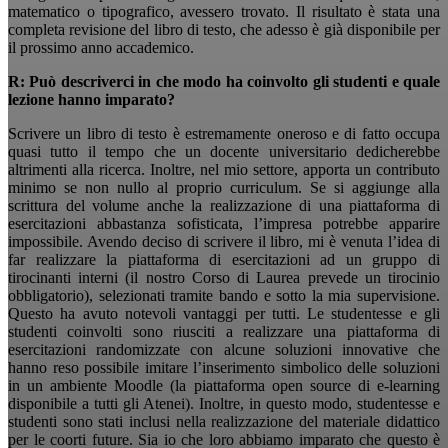
matematico o tipografico, avessero trovato. Il risultato è stata una
completa revisione del libro di testo, che adesso è già disponibile per
il prossimo anno accademico.
R: Può descriverci in che modo ha coinvolto gli studenti e quale
lezione hanno imparato?
Scrivere un libro di testo è estremamente oneroso e di fatto occupa
quasi tutto il tempo che un docente universitario dedicherebbe
altrimenti alla ricerca. Inoltre, nel mio settore, apporta un contributo
minimo se non nullo al proprio curriculum. Se si aggiunge alla
scrittura del volume anche la realizzazione di una piattaforma di
esercitazioni abbastanza sofisticata, l’impresa potrebbe apparire
impossibile. Avendo deciso di scrivere il libro, mi è venuta l’idea di
far realizzare la piattaforma di esercitazioni ad un gruppo di
tirocinanti interni (il nostro Corso di Laurea prevede un tirocinio
obbligatorio), selezionati tramite bando e sotto la mia supervisione.
Questo ha avuto notevoli vantaggi per tutti. Le studentesse e gli
studenti coinvolti sono riusciti a realizzare una piattaforma di
esercitazioni randomizzate con alcune soluzioni innovative che
hanno reso possibile imitare l’inserimento simbolico delle soluzioni
in un ambiente Moodle (la piattaforma open source di e-learning
disponibile a tutti gli Atenei). Inoltre, in questo modo, studentesse e
studenti sono stati inclusi nella realizzazione del materiale didattico
per le coorti future. Sia io che loro abbiamo imparato che questo è