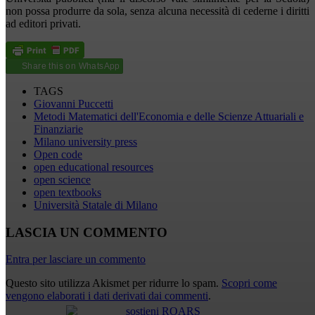
non possa produrre da sola, senza alcuna necessità di cederne i diritti
ad editori privati.
Share this on WhatsApp
TAGS
Giovanni Puccetti
Metodi Matematici dell'Economia e delle Scienze Attuariali e
Finanziarie
Milano university press
Open code
open educational resources
open science
open textbooks
Università Statale di Milano
LASCIA UN COMMENTO
Entra per lasciare un commento
Questo sito utilizza Akismet per ridurre lo spam.
Scopri come
vengono elaborati i dati derivati dai commenti
.