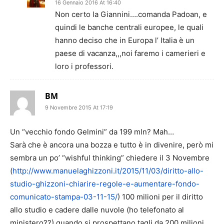
16 Gennaio 2016 At 16:40
Non certo la Giannini….comanda Padoan, e
quindi le banche centrali europee, le quali
hanno deciso che in Europa l’ Italia è un
paese di vacanza,,,noi faremo i camerieri e
loro i professori.
BM
9 Novembre 2015 At 17:19
Un “vecchio fondo Gelmini” da 199 mln? Mah…
Sarà che è ancora una bozza e tutto è in divenire, però mi
sembra un po’ “wishful thinking” chiedere il 3 Novembre
(
http://www.manuelaghizzoni.it/2015/11/03/diritto-allo-
studio-ghizzoni-chiarire-regole-e-aumentare-fondo-
comunicato-stampa-03-11-15/
) 100 milioni per il diritto
allo studio e cadere dalle nuvole (ho telefonato al
ministero??) quando si prospettano tagli da 200 milioni.