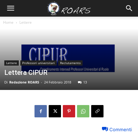
Home
Lettere
Lettere
Professori universitari
Reclutamento
Lettera CIPUR
Di
Redazione ROARS
-
24 Febbraio 2018
13
Commenti