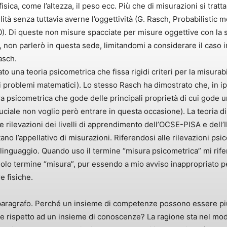
sica, come l’altezza, il peso ecc. Più che di misurazioni si trat
lità senza tuttavia averne l’oggettività (G. Rasch, Probabilistic
). Di queste non misure spacciate per misure oggettive con la st
, non parlerò in questa sede, limitandomi a considerare il caso 
asch.
 una teoria psicometrica che fissa rigidi criteri per la misurabi
i problemi matematici). Lo stesso Rasch ha dimostrato che, in ip
 psicometrica che gode delle principali proprietà di cui gode un
ruciale non voglio però entrare in questa occasione). La teoria di
le rilevazioni dei livelli di apprendimento dell’OCSE-PISA e del
o l’appellativo di misurazioni. Riferendosi alle rilevazioni ps
 linguaggio. Quando uso il termine “misura psicometrica” mi rife
solo termine “misura”, pur essendo a mio avviso inappropriato per 
e fisiche.
 paragrafo. Perché un insieme di competenze possono essere più
e rispetto ad un insieme di conoscenze? La ragione sta nel modo