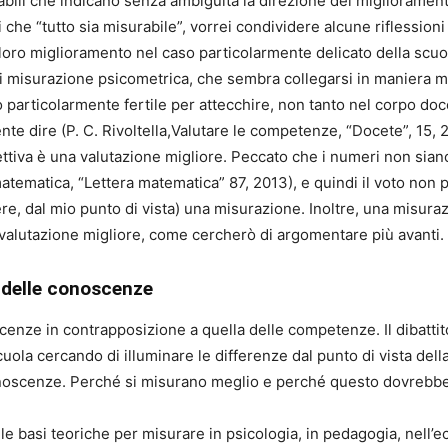
tabili che indicano senza ambiguità la direzione del miglioram
tesi che “tutto sia misurabile”, vorrei condividere alcune rifless
loro miglioramento nel caso particolarmente delicato della scuo
 di misurazione psicometrica, che sembra collegarsi in maniera mo
o particolarmente fertile per attecchire, non tanto nel corpo doc
sente dire (P. C. Rivoltella,Valutare le competenze, “Docete”, 15
tiva è una valutazione migliore. Peccato che i numeri non siano 
 matematica, “Lettera matematica” 87, 2013), e quindi il voto no
re, dal mio punto di vista) una misurazione. Inoltre, una misur
valutazione migliore, come cercherò di argomentare più avanti.
 delle conoscenze
scenze in contrapposizione a quella delle competenze. Il dibatt
cuola cercando di illuminare le differenze dal punto di vista della
noscenze. Perché si misurano meglio e perché questo dovrebbe 
 le basi teoriche per misurare in psicologia, in pedagogia, nell