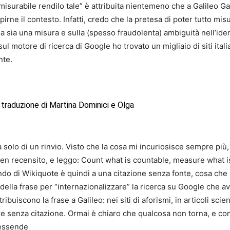
misurabile rendilo tale” è attribuita nientemeno che a Galileo Ga
apirne il contesto. Infatti, credo che la pretesa di poter tutto mis
sa sia una misura e sulla (spesso fraudolenta) ambiguità nell’ide
 motore di ricerca di Google ho trovato un migliaio di siti italia
nte.
a, traduzione di Martina Dominici e Olga
a solo di un rinvio. Visto che la cosa mi incuriosisce sempre più, 
en recensito, e leggo: Count what is countable, measure what i
imando di Wikiquote è quindi a una citazione senza fonte, cosa 
 della frase per “internazionalizzare” la ricerca su Google che a
ttribuiscono la frase a Galileo: nei siti di aforismi, in articoli scien
e senza citazione. Ormai è chiaro che qualcosa non torna, e co
messende