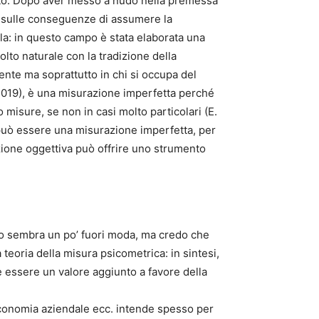
ento. Dopo aver messo a nudo nella premessa
ioni sulle conseguenze di assumere la
la: in questo campo è stata elaborata una
lto naturale con la tradizione della
ente ma soprattutto in chi si occupa del
, 2019), è una misurazione imperfetta perché
misure, se non in casi molto particolari (E.
n può essere una misurazione imperfetta, per
azione oggettiva può offrire uno strumento
ito sembra un po’ fuori moda, ma credo che
 teoria della misura psicometrica: in sintesi,
essere un valore aggiunto a favore della
’economia aziendale ecc. intende spesso per