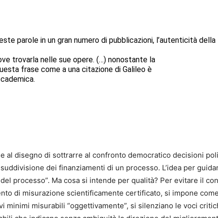
ste parole in un gran numero di pubblicazioni, l’autenticità del
ove trovarla nelle sue opere. (…) nonostante la
 questa frase come a una citazione di Galileo è
ccademica.
e al disegno di sottrarre al confronto democratico decisioni poli
a suddivisione dei finanziamenti di un processo. L’idea per guida
à del processo”. Ma cosa si intende per qualità? Per evitare il c
mento di misurazione scientificamente certificato, si impone com
i minimi misurabili “oggettivamente”, si silenziano le voci criti