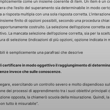
mplicemente come un insieme coerente di item. Un item è un co
ra che l’esito del superamento sia determinabile in modo certo.
a risposta multipla con una sola risposta corretta. L’interazio
insieme finito di opzioni possibili, secondo una procedura chiar
opportunamente costruito. La selezione dell’opzione corretta ce
ivo. La mancata selezione dell’opzione corretta, sia per la scelt
edura di selezione (indicazioni di più opzioni, opzione indicata 
ili è semplicemente una parafrasi che descrive
i certificare in modo oggettivo il
raggiungimento di determinat
tenze invece che sulle conoscenze.
gare, esercitando un controllo severo e molto dispendioso sulla
one dei processi di apprendimento tra i suoi obiettivi principa
zione opposta, la chiamerò scuola della misurazione. Quindi, l
n tutto è misurabile”.