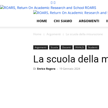
ROARS
HOME
CHI SIAMO
ARGOMENTI
I
Home
Argomenti
La scuola della misurazione
Argomenti
Scuola
Docenti
INVALSI
Studenti
La scuola della 
Di
Enrico Rogora
-
19 Gennaio 2024