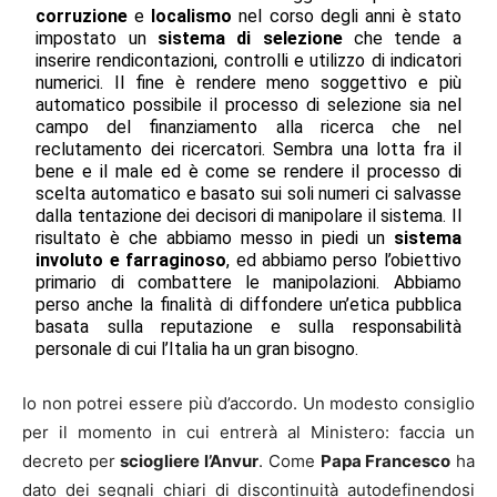
corruzione
e
localismo
nel corso degli anni è stato
impostato un
sistema di selezione
che tende a
inserire rendicontazioni, controlli e utilizzo di indicatori
numerici. Il fine è rendere meno soggettivo e più
automatico possibile il processo di selezione sia nel
campo del finanziamento alla ricerca che nel
reclutamento dei ricercatori. Sembra una lotta fra il
bene e il male ed è come se rendere il processo di
scelta automatico e basato sui soli numeri ci salvasse
dalla tentazione dei decisori di manipolare il sistema. Il
risultato è che abbiamo messo in piedi un
sistema
involuto e farraginoso
, ed abbiamo perso l’obiettivo
primario di combattere le manipolazioni. Abbiamo
perso anche la finalità di diffondere un’etica pubblica
basata sulla reputazione e sulla responsabilità
personale di cui l’Italia ha un gran bisogno.
Io non potrei essere più d’accordo. Un modesto consiglio
per il momento in cui entrerà al Ministero: faccia un
decreto per
sciogliere l’Anvur
. Come
Papa Francesco
ha
dato dei segnali chiari di discontinuità autodefinendosi