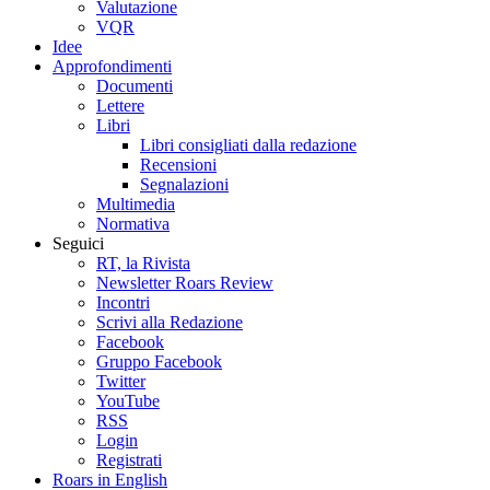
Valutazione
VQR
Idee
Approfondimenti
Documenti
Lettere
Libri
Libri consigliati dalla redazione
Recensioni
Segnalazioni
Multimedia
Normativa
Seguici
RT, la Rivista
Newsletter Roars Review
Incontri
Scrivi alla Redazione
Facebook
Gruppo Facebook
Twitter
YouTube
RSS
Login
Registrati
Roars in English