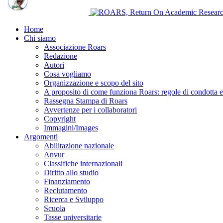
Home
Chi siamo
Associazione Roars
Redazione
Autori
Cosa vogliamo
Organizzazione e scopo del sito
A proposito di come funziona Roars: regole di condotta e p
Rassegna Stampa di Roars
Avvertenze per i collaboratori
Copyright
Immagini/Images
Argomenti
Abilitazione nazionale
Anvur
Classifiche internazionali
Diritto allo studio
Finanziamento
Reclutamento
Ricerca e Sviluppo
Scuola
Tasse universitarie