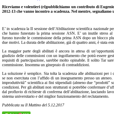
Riceviamo e volentieri (ri)pubblichiamo un contributo di Eugenio 
2012-13 che vanno incontro a scadenza. Nel mentre, segnaliamo una
E’ in scadenza la II sessione dell’Abilitazione scientifica nazionale pe
che hanno funestato la prima sessione ASN. E’ un inutile stress al s
furono travolte le commissione della prima ASN dopo un blocco plurie
due motivi. La durata delle abilitazione, già di quattro anni, è stata es
La maggior parte degli abilitati è ancora in attesa di un’opportuni
giudizio delle commissioni con un ingolfamento che potrà essere gest
requisiti di partecipazione, sarebbe molto opinabile. ll solito Tar s
commissione. Insomma un ginepraio di contraddizioni.
La soluzione è semplice. Sia tolta la scadenza alle abilitazioni per i
se non esercitata con l’affido di un insegnamento presso un ateneo. O
improduttività” scientifica ai fini stipendiali (almeno due “prodotti” 
condizioni. Per gli abilitati non strutturati si potrebbe confermare d’
dal profluvio di richieste di conferma dell’abilitazione, lasciando l
sistema universitario e del miglior funzionamento del reclutamento.
Pubblicata su Il Mattino del 5.12.2017