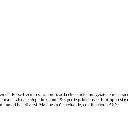
terne”. Forse Lei non sa o non ricorda che con le famigerate terne, ass
orso nazionale, degli inizi anni ‘90, per le prime fasce. Purtroppo si è
on numeri ben diversi. Ma questo è inevitabile, con il metodo ASN