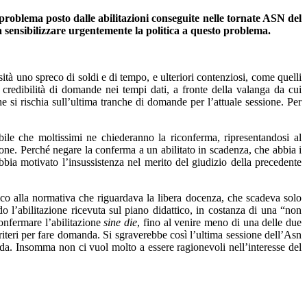
problema posto dalle abilitazioni conseguite nelle tornate ASN del
 a sensibilizzare urgentemente la politica a questo problema.
sità uno spreco di soldi e di tempo, e ulteriori contenziosi, come quelli
 credibilità di domande nei tempi dati, a fronte della valanga da cui
si rischia sull’ultima tranche di domande per l’attuale sessione. Per
bile che moltissimi ne chiederanno la riconferma, ripresentandosi al
ne. Perché negare la conferma a un abilitato in scadenza, che abbia i
bbia motivato l’insussistenza nel merito del giudizio della precedente
ogico alla normativa che riguardava la libera docenza, che scadeva solo
o l’abilitazione ricevuta sul piano didattico, in costanza di una “non
confermare l’abilitazione
sine die
, fino al venire meno di una delle due
criteri per fare domanda. Si sgraverebbe così l’ultima sessione dell’Asn
nda. Insomma non ci vuol molto a essere ragionevoli nell’interesse del