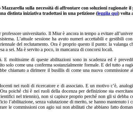
Mazzarella sulla necessità di affrontare con soluzioni ragionate il 
 distinta iniziativa tradottasi in una petizione (
leggila qui
) volta
r professore universitario. Il Miur è ancora in tempo a evitare all’univer
istema. L’attuale sessione ha avuto numeri accettabili e gestibili con
nnale del reclutamento. Ora è proprio questo il punto: la valanga che 
tesa a sei. Ma è servito a poco, in mancanza di concorsi locali.
tà. E moltissime di queste abilitazioni sono in scadenza ed è prevedi
ito solo come una conferma sostanzialmente formale. E del tutto a ragio
arebbe chiamato a dirimere il busillis di come una nuova commissione a
 docenti nei ruoli di ricercatore e di associato. E un motivo c’è, anal
ra poiché chi è nei ruoli della docenza per definizione sta esercitand
scientifici nel triennio), non si capisce proprio perché non gli si debba 
ufficio l’abilitazione, senza valutazione di merito, se hanno mantenuto i 
avorare le commissioni con agio sui non abilitati che abbiano fatto doma