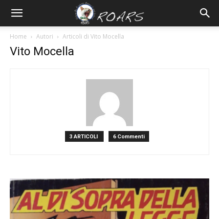
Home
Autori
Articoli di Vito Mocella
Vito Mocella
3 ARTICOLI
6 Commenti