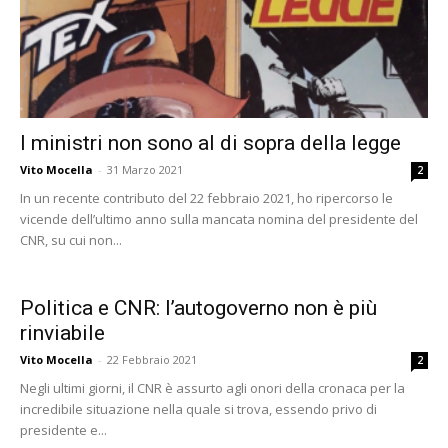
I ministri non sono al di sopra della legge
Vito Mocella
-
31 Marzo 2021
2
In un recente contributo del 22 febbraio 2021, ho ripercorso le
vicende dell’ultimo anno sulla mancata nomina del presidente del
CNR, su cui non...
Politica e CNR: l’autogoverno non è più
rinviabile
Vito Mocella
-
22 Febbraio 2021
2
Negli ultimi giorni, il CNR è assurto agli onori della cronaca per la
incredibile situazione nella quale si trova, essendo privo di
presidente e...