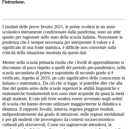
l’istruzione.
I risultati delle prove Invalsi 2021, le prime svoltesi in un anno
scolastico interamente condizionato dalla pandemia, sono un utile
spunto per ragionare sullo stato della scuola italiana. Nonostante la
prudenza che è sempre necessaria per interpretare il valore e il
significato di una fonte statistica, è difficile non convenire sulla
criticità della situazione mostrata da questi dati.
Mentre nella scuola primaria risulta che i livelli di apprendimento si
discostano di poco rispetto a quelli del periodo pre-pandemico, nella
scuola secondaria di primo e soprattutto di secondo grado si è
verificato, rispetto al 2019, un calo significativo delle conoscenze in
italiano e matematica. Da ciò che si legge, si potrebbe dire che alla
fine del quinto anno delle scuole superiori le abilità linguistiche e
matematiche fondamentali non sono state acquisite da quasi la metà
degli studenti. Il calo più forte sembra essere avvenuto negli ordini
di scuola che hanno dovuto utilizzare maggiormente la didattica a
distanza. Il rapporto Invalsi, tuttavia, registra peggiori risultati,
indipendentemente dal grado di istruzione, nelle regioni meridionali
e per gli studenti che provengono da contesti socioeconomico-
culturali più sfavorevoli. Come era ragionevole attendersi, la