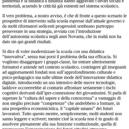
pandemia e la didattica a distanza hanno aggravato i divari sociali e
territoriali, acuendo le criticità già esistenti nel sistema scolastico.
Il vero problema, a nostro avviso, è che di fronte a questo scenario le
prospettive di intervento sulla scuola espresse dall’attuale governo e
da molti riformatori sedicenti progressisti sembrano purtroppo
perseverare in una strategia, avviata con l’introduzione
dell’autonomia scolastica negli anni Novanta, che in realtà non ha
dato sin qui grandi risultati.
Si dice di voler modernizzare la scuola con una didattica
“innovativa”, senza mai porsi il problema della sua efficacia. Si
vogliono disaggregare i gruppi-classe, far entrare ulteriormente
formatori e aziende nel contesto scolastico, costringere gli insegnanti
ad aggiornamenti fondati non sull’approfondimento culturale e
psico-pedagogico ma sulle ultime mode dell’innovazione didattica
digitale, introducendo un uso intensivo delle nuove tecnologie,
laddove occorrerebbe al contrario affrontare seriamente i rischi
cognitivi derivanti dall’iper-connessione dei giovanissimi. Si parla di
superare la “cultura del sapere e della conoscenza” a vantaggio di
non meglio precisate “competenze” che andrebbero a formare, in
una prospettiva economicistica, il “capitale umano” dei futuri
lavoratori. Tutto questo mentre, semplicemente, molti studenti non
sanno leggere e scrivere; mentre cioè la scuola non è in grado di
assolvere pienamente alla sua funzione costituzionale, quella di