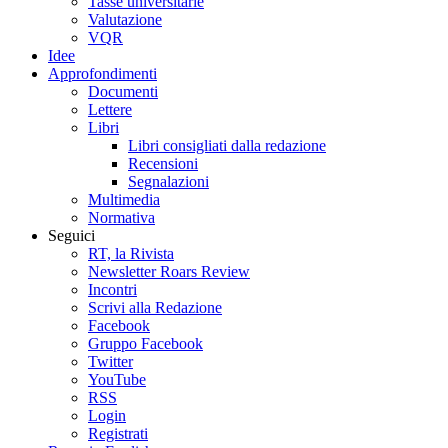
Tasse universitarie
Valutazione
VQR
Idee
Approfondimenti
Documenti
Lettere
Libri
Libri consigliati dalla redazione
Recensioni
Segnalazioni
Multimedia
Normativa
Seguici
RT, la Rivista
Newsletter Roars Review
Incontri
Scrivi alla Redazione
Facebook
Gruppo Facebook
Twitter
YouTube
RSS
Login
Registrati