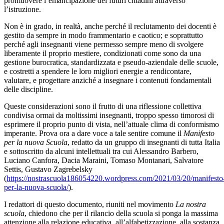
promuovere l’emancipazione dei futuri cittadini attraverso
l’istruzione.
Non è in grado, in realtà, anche perché il reclutamento dei docenti è
gestito da sempre in modo frammentario e caotico; e soprattutto
perché agli insegnanti viene permesso sempre meno di svolgere
liberamente il proprio mestiere, condizionati come sono da una
gestione burocratica, standardizzata e pseudo-aziendale delle scuole,
e costretti a spendere le loro migliori energie a rendicontare,
valutare, e progettare anziché a insegnare i contenuti fondamentali
delle discipline.
Queste considerazioni sono il frutto di una riflessione collettiva
condivisa ormai da moltissimi insegnanti, troppo spesso timorosi di
esprimere il proprio punto di vista, nell’attuale clima di conformismo
imperante. Prova ora a dare voce a tale sentire comune il
Manifesto
per la nuova Scuola
, redatto da un gruppo di insegnanti di tutta Italia
e sottoscritto da alcuni intellettuali tra cui Alessandro Barbero,
Luciano Canfora, Dacia Maraini, Tomaso Montanari, Salvatore
Settis, Gustavo Zagrebelsky
(
https://nostrascuola186054220.wordpress.com/2021/03/20/manifesto
per-la-nuova-scuola/
).
I redattori di questo documento, riuniti nel movimento
La nostra
scuola
, chiedono che per il rilancio della scuola si ponga la massima
attenzione alla relazione educativa, all’alfabetizzazione, alla sostanza