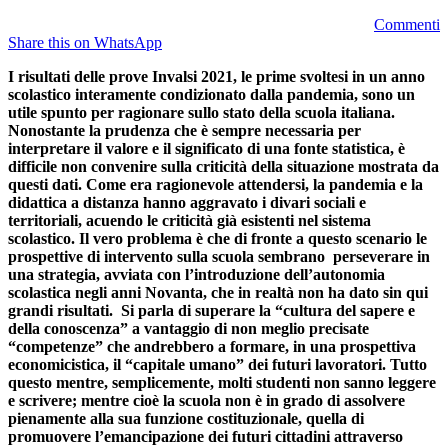
Commenti
Share this on WhatsApp
I risultati delle prove Invalsi 2021, le prime svoltesi in un anno
scolastico interamente condizionato dalla pandemia, sono un
utile spunto per ragionare sullo stato della scuola italiana.
Nonostante la prudenza che è sempre necessaria per
interpretare il valore e il significato di una fonte statistica, è
difficile non convenire sulla criticità della situazione mostrata da
questi dati. Come era ragionevole attendersi, la pandemia e la
didattica a distanza hanno aggravato i divari sociali e
territoriali, acuendo le criticità già esistenti nel sistema
scolastico. Il vero problema è che di fronte a questo scenario le
prospettive di intervento sulla scuola sembrano perseverare in
una strategia, avviata con l’introduzione dell’autonomia
scolastica negli anni Novanta, che in realtà non ha dato sin qui
grandi risultati. Si parla di superare la “cultura del sapere e
della conoscenza” a vantaggio di non meglio precisate
“competenze” che andrebbero a formare, in una prospettiva
economicistica, il “capitale umano” dei futuri lavoratori. Tutto
questo mentre, semplicemente, molti studenti non sanno leggere
e scrivere; mentre cioè la scuola non è in grado di assolvere
pienamente alla sua funzione costituzionale, quella di
promuovere l’emancipazione dei futuri cittadini attraverso