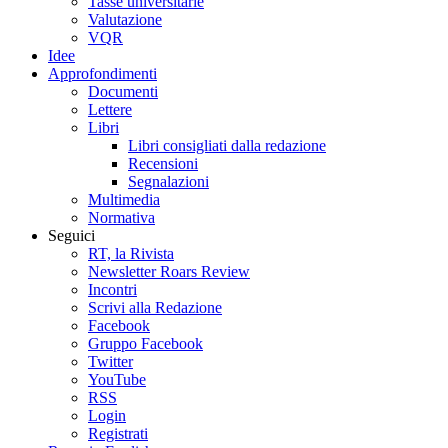
Tasse universitarie
Valutazione
VQR
Idee
Approfondimenti
Documenti
Lettere
Libri
Libri consigliati dalla redazione
Recensioni
Segnalazioni
Multimedia
Normativa
Seguici
RT, la Rivista
Newsletter Roars Review
Incontri
Scrivi alla Redazione
Facebook
Gruppo Facebook
Twitter
YouTube
RSS
Login
Registrati