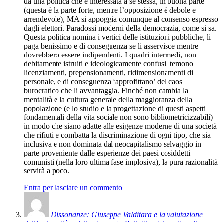
da una politica che è interessata a se stessa, in buona parte
(questa è la parte forte, mentre l’opposizione è debole e
arrendevole), MA si appoggia comunque al consenso espresso
dagli elettori. Paradossi moderni della democrazia, come si sa.
Questa politica nomina i vertici delle istituzioni pubbliche, li
paga benissimo e di conseguenza se li asservisce mentre
dovrebbero essere indipendenti. I quadri intermedi, non
debitamente istruiti e ideologicamente confusi, temono
licenziamenti, prepensionamenti, ridimensionamenti di
personale, e di conseguenza ‘approfittano’ del caos
burocratico che li avvantaggia. Finché non cambia la
mentalità e la cultura generale della maggioranza della
popolazione (e lo studio e la progettazione di questi aspetti
fondamentali della vita sociale non sono bibliometricizzabili)
in modo che siano adatte alle esigenze moderne di una società
che rifiuti e combatta la discriminazione di ogni tipo, che sia
inclusiva e non dominata dal neocapitalismo selvaggio in
parte proveniente dalle esperienze dei paesi cosiddetti
comunisti (nella loro ultima fase implosiva), la pura razionalità
servirà a poco.
Entra per lasciare un commento
Dissonanze: Giuseppe Valditara e la valutazione