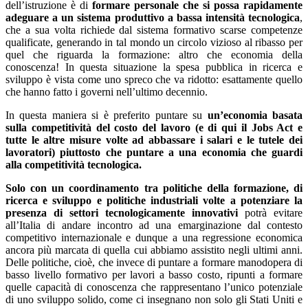
dell’istruzione è di
formare personale che si possa rapidamente
adeguare a un sistema produttivo a bassa intensità tecnologica
,
che a sua volta richiede dal sistema formativo scarse competenze
qualificate, generando in tal mondo un circolo vizioso al ribasso per
quel che riguarda la formazione: altro che economia della
conoscenza! In questa situazione la spesa pubblica in ricerca e
sviluppo è vista come uno spreco che va ridotto: esattamente quello
che hanno fatto i governi nell’ultimo decennio.
In questa maniera si è preferito puntare su
un’economia basata
sulla competitività del costo del lavoro (e di qui il Jobs Act e
tutte le altre misure volte ad abbassare i salari e le tutele dei
lavoratori) piuttosto che puntare a una economia che guardi
alla competitività tecnologica.
Solo con un coordinamento tra politiche della formazione, di
ricerca e sviluppo e politiche industriali volte a potenziare la
presenza di settori tecnologicamente innovativi
potrà evitare
all’Italia di andare incontro ad una emarginazione dal contesto
competitivo internazionale e dunque a una regressione economica
ancora più marcata di quella cui abbiamo assistito negli ultimi anni.
Delle politiche, cioè, che invece di puntare a formare manodopera di
basso livello formativo per lavori a basso costo, ripunti a formare
quelle capacità di conoscenza che rappresentano l’unico potenziale
di uno sviluppo solido, come ci insegnano non solo gli Stati Uniti e