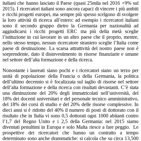
italiani che hanno lasciato il Paese (quasi 25mila nel 2016 +9% sul
2015). I ricercatori italiani sono ancora capaci di vincere i più ambiti
e ricchi progetti europei, ma sempre più spesso scelgono di svolgere
la loro attività di ricerca all’estero: ad esempio i ricercatori italiani
sono il secondo gruppo dietro la Germania per nazionalità ad
aggiudicarsi i ricchi progetti ERC ma più della metà sceglie
l’istituzione in cui lavorare in un altro paese che il proprio, mentre,
nello stesso tempo, nessun ricercatore straniero sceglie l’Italia come
paese di destinazione. La scarsa attrattività del nostro paese non è
sorprendente, dato il disinvestimento in risorse finanziarie e umane
nel settore dell’alta formazione e della ricerca.
Nonostante i laureati siano pochi e i ricercatori siano un terzo per
unità di popolazione della Francia o della Germania, la politica
dell’ultimo decennio si è focalizzata sul taglio di risorse nel settore
dell’alta formazione e della ricerca con risultati devastanti. C’è stata
una diminuzione del 20% degli immatricolati nell’università, del
18% dei docenti universitari e del personale tecnico amministrativo,
del 18% dei corsi di studio e del 20% delle risorse complessive. In
dieci anni si è ridotto del 40% il numero di posti di dottorato con il
risultato che in Italia vi sono 0,5 dottorati ogni 1000 abitanti contro
l’1,7 del Regno Unito e i 2,5 della Germania: nel 2015 siamo
diventati penultimi in Europa e solo Malta riesce a fare peggio. Le
prospettive dei ricercatori che hanno un contratto a tempo
determinato sono anche drammatiche: si calcola che su circa 13,500