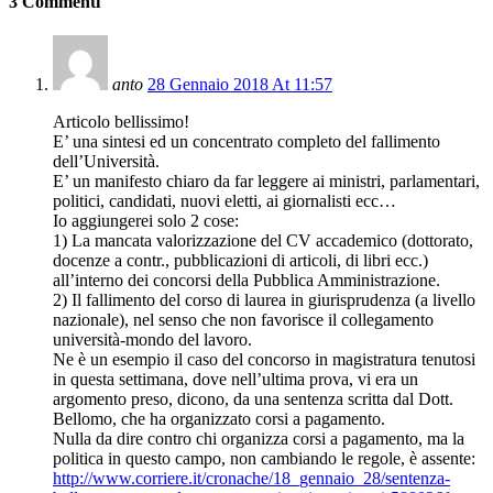
3 Commenti
anto
28 Gennaio 2018 At 11:57
Articolo bellissimo!
E’ una sintesi ed un concentrato completo del fallimento
dell’Università.
E’ un manifesto chiaro da far leggere ai ministri, parlamentari,
politici, candidati, nuovi eletti, ai giornalisti ecc…
Io aggiungerei solo 2 cose:
1) La mancata valorizzazione del CV accademico (dottorato,
docenze a contr., pubblicazioni di articoli, di libri ecc.)
all’interno dei concorsi della Pubblica Amministrazione.
2) Il fallimento del corso di laurea in giurisprudenza (a livello
nazionale), nel senso che non favorisce il collegamento
università-mondo del lavoro.
Ne è un esempio il caso del concorso in magistratura tenutosi
in questa settimana, dove nell’ultima prova, vi era un
argomento preso, dicono, da una sentenza scritta dal Dott.
Bellomo, che ha organizzato corsi a pagamento.
Nulla da dire contro chi organizza corsi a pagamento, ma la
politica in questo campo, non cambiando le regole, è assente:
http://www.corriere.it/cronache/18_gennaio_28/sentenza-