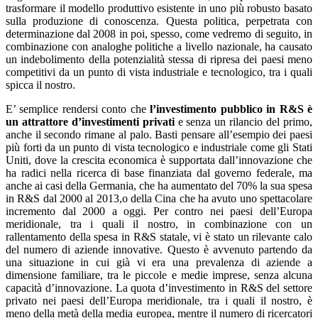
trasformare il modello produttivo esistente in uno più robusto basato
sulla produzione di conoscenza. Questa politica, perpetrata con
determinazione dal 2008 in poi, spesso, come vedremo di seguito, in
combinazione con analoghe politiche a livello nazionale, ha causato
un indebolimento della potenzialità stessa di ripresa dei paesi meno
competitivi da un punto di vista industriale e tecnologico, tra i quali
spicca il nostro.
E’ semplice rendersi conto che
l’investimento pubblico in R&S è
un attrattore d’investimenti privati
e senza un rilancio del primo,
anche il secondo rimane al palo. Basti pensare all’esempio dei paesi
più forti da un punto di vista tecnologico e industriale come gli Stati
Uniti, dove la crescita economica è supportata dall’innovazione che
ha radici nella ricerca di base finanziata dal governo federale, ma
anche ai casi della Germania, che ha aumentato del 70% la sua spesa
in R&S dal 2000 al 2013,o della Cina che ha avuto uno spettacolare
incremento dal 2000 a oggi. Per contro nei paesi dell’Europa
meridionale, tra i quali il nostro, in combinazione con un
rallentamento della spesa in R&S statale, vi è stato un rilevante calo
del numero di aziende innovative. Questo è avvenuto partendo da
una situazione in cui già vi era una prevalenza di aziende a
dimensione familiare, tra le piccole e medie imprese, senza alcuna
capacità d’innovazione. La quota d’investimento in R&S del settore
privato nei paesi dell’Europa meridionale, tra i quali il nostro, è
meno della metà della media europea, mentre il numero di ricercatori