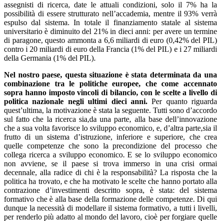
assegnisti di ricerca, date le attuali condizioni, solo il 7% ha la
possibilità di essere strutturato nell’accademia, mentre il 93% verrà
espulso dal sistema. In totale il finanziamento statale al sistema
universitario è diminuito del 21% in dieci anni: per avere un termine
di paragone, questo ammonta a 6,6 miliardi di euro (0,42% del PIL)
contro i 20 miliardi di euro della Francia (1% del PIL) e i 27 miliardi
della Germania (1% del PIL).
Nel nostro paese, questa situazione è stata determinata da una
combinazione tra le politiche europee, che come accennato
sopra hanno imposto vincoli di bilancio, con le scelte a livello di
politica nazionale negli ultimi dieci anni.
Per quanto riguarda
quest’ultima, la motivazione è stata la seguente. Tutti sono d’accordo
sul fatto che la ricerca sia,da una parte, alla base dell’innovazione
che a sua volta favorisce lo sviluppo economico, e, d’altra parte,sia il
frutto di un sistema d’istruzione, inferiore e superiore, che crea
quelle competenze che sono la precondizione del processo che
collega ricerca a sviluppo economico. E se lo sviluppo economico
non avviene, se il paese si trova immerso in una crisi ormai
decennale, alla radice di chi è la responsabilità? La risposta che la
politica ha trovato, e che ha motivato le scelte che hanno portato alla
contrazione d’investimenti descritto sopra, è stata: del sistema
formativo che è alla base della formazione delle competenze. Di qui
dunque la necessità di modellare il sistema formativo, a tutti i livelli,
per renderlo più adatto al mondo del lavoro, cioè per forgiare quelle