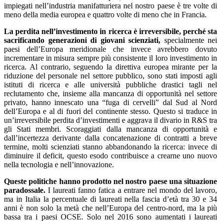
impiegati nell’industria manifatturiera nel nostro paese è tre volte di
meno della media europea e quattro volte di meno che in Francia.
La perdita nell’investimento in ricerca è irreversibile, perché sta
sacrificando generazioni di giovani scienziati,
specialmente nei
paesi dell’Europa meridionale che invece avrebbero dovuto
incrementare in misura sempre più consistente il loro investimento in
ricerca. Al contrario, seguendo la direttiva europea mirante per la
riduzione del personale nel settore pubblico, sono stati imposti agli
istituti di ricerca e alle università pubbliche drastici tagli nel
reclutamento che, insieme alla mancanza di opportunità nel settore
privato, hanno innescato una “fuga di cervelli” dal Sud al Nord
dell’Europa e al di fuori del continente stesso. Questo si traduce in
un’irreversibile perdita d’investimenti e aggrava il divario in R&S tra
gli Stati membri. Scoraggiati dalla mancanza di opportunità e
dall’incertezza derivante dalla concatenazione di contratti a breve
termine, molti scienziati stanno abbandonando la ricerca: invece di
diminuire il deficit, questo esodo contribuisce a crearne uno nuovo
nella tecnologia e nell’innovazione.
Queste politiche hanno prodotto nel nostro paese una situazione
paradossale.
I laureati fanno fatica a entrare nel mondo del lavoro,
ma in Italia la percentuale di laureati nella fascia d’età tra 30 e 34
anni è non solo la metà che nell’Europa del centro-nord, ma la più
bassa tra i paesi OCSE. Solo nel 2016 sono aumentati i laureati