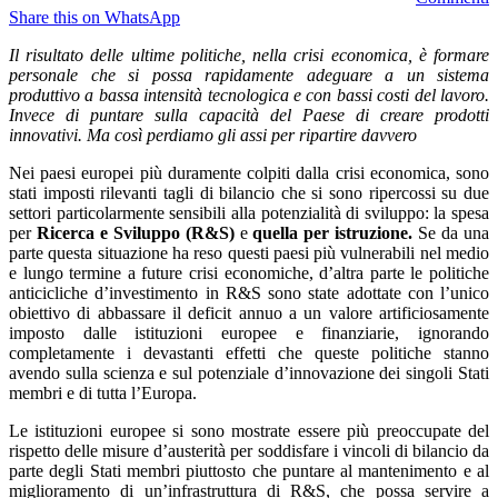
Share this on WhatsApp
Il risultato delle ultime politiche, nella crisi economica, è formare
personale che si possa rapidamente adeguare a un sistema
produttivo a bassa intensità tecnologica e con bassi costi del lavoro.
Invece di puntare sulla capacità del Paese di creare prodotti
innovativi. Ma così perdiamo gli assi per ripartire davvero
Nei paesi europei più duramente colpiti dalla crisi economica, sono
stati imposti rilevanti tagli di bilancio che si sono ripercossi su due
settori particolarmente sensibili alla potenzialità di sviluppo: la spesa
per
Ricerca e Sviluppo (R&S)
e
quella per istruzione.
Se da una
parte questa situazione ha reso questi paesi più vulnerabili nel medio
e lungo termine a future crisi economiche, d’altra parte le politiche
anticicliche d’investimento in R&S sono state adottate con l’unico
obiettivo di abbassare il deficit annuo a un valore artificiosamente
imposto dalle istituzioni europee e finanziarie, ignorando
completamente i devastanti effetti che queste politiche stanno
avendo sulla scienza e sul potenziale d’innovazione dei singoli Stati
membri e di tutta l’Europa.
Le istituzioni europee si sono mostrate essere più preoccupate del
rispetto delle misure d’austerità per soddisfare i vincoli di bilancio da
parte degli Stati membri piuttosto che puntare al mantenimento e al
miglioramento di un’infrastruttura di R&S, che possa servire a