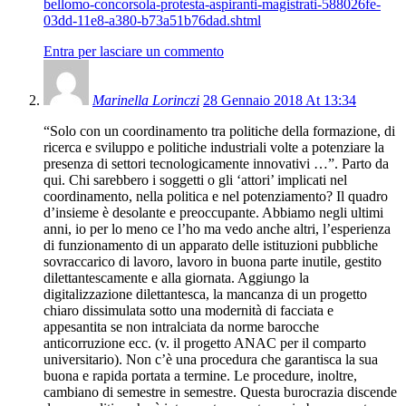
bellomo-concorsola-protesta-aspiranti-magistrati-588026fe-
03dd-11e8-a380-b73a51b76dad.shtml
Entra per lasciare un commento
Marinella Lorinczi
28 Gennaio 2018 At 13:34
“Solo con un coordinamento tra politiche della formazione, di
ricerca e sviluppo e politiche industriali volte a potenziare la
presenza di settori tecnologicamente innovativi …”. Parto da
qui. Chi sarebbero i soggetti o gli ‘attori’ implicati nel
coordinamento, nella politica e nel potenziamento? Il quadro
d’insieme è desolante e preoccupante. Abbiamo negli ultimi
anni, io per lo meno ce l’ho ma vedo anche altri, l’esperienza
di funzionamento di un apparato delle istituzioni pubbliche
sovraccarico di lavoro, lavoro in buona parte inutile, gestito
dilettantescamente e alla giornata. Aggiungo la
digitalizzazione dilettantesca, la mancanza di un progetto
chiaro dissimulata sotto una modernità di facciata e
appesantita se non intralciata da norme barocche
anticorruzione ecc. (v. il progetto ANAC per il comparto
universitario). Non c’è una procedura che garantisca la sua
buona e rapida portata a termine. Le procedure, inoltre,
cambiano di semestre in semestre. Questa burocrazia discende