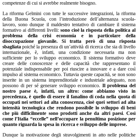
competenze di cui si avrebbe realmente bisogno.
La riforma Gelmini con tutte le successive integrazioni, la riforma
della Buona Scuola, con l’introduzione dell’alternanza scuola-
lavoro, sono dunque il maldestro tentativo di cambiare il sistema
formativo ai differenti livelli:
sono cioè la risposta della politica al
problema della crisi economia e in particolare della
disoccupazione giovanile. Si tratta però di una risposta
sbagliata
poiché la presenza di un’attività di ricerca che sia di livello
internazionale, è, infatti, una condizione necessaria ma non
sufficiente per lo sviluppo economico. Il sistema formativo deve
creare delle conoscenze e delle capacità che rappresentano il
potenziale indispensabile per poi riuscire a innovare e a dare così
impulso al sistema economico. Tuttavia queste capacità, se non sono
inserite in un sistema imprenditoriale e industriale adeguato, non
possono di per sé generare sviluppo economico.
Il problema del
nostro paese è, infatti, un altro: come abbiamo visto in
precedenza, è quello di essere il fanalino di coda nella quota di
occupati nei settori ad alta conoscenza, cioè quei settori ad alta
intensità tecnologica che rendono possibile lo sviluppo di beni
che più difficilmente sono prodotti anche da altri paesi
.
Così
come l’Italia “eccelle” nell’occupare la penultima posizione per
quanto riguarda la spesa in ricerca e sviluppo delle imprese.
Dunque la motivazione degli stravolgimenti in atto nelle politiche