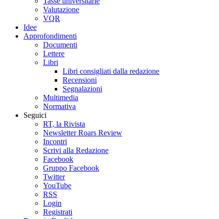
Tasse universitarie
Valutazione
VQR
Idee
Approfondimenti
Documenti
Lettere
Libri
Libri consigliati dalla redazione
Recensioni
Segnalazioni
Multimedia
Normativa
Seguici
RT, la Rivista
Newsletter Roars Review
Incontri
Scrivi alla Redazione
Facebook
Gruppo Facebook
Twitter
YouTube
RSS
Login
Registrati