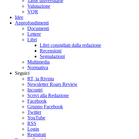
Tasse universitarie
Valutazione
VQR
Idee
Approfondimenti
Documenti
Lettere
Libri
Libri consigliati dalla redazione
Recensioni
Segnalazioni
Multimedia
Normativa
Seguici
RT, la Rivista
Newsletter Roars Review
Incontri
Scrivi alla Redazione
Facebook
Gruppo Facebook
Twitter
YouTube
RSS
Login
Registrati