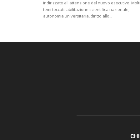
indirizzate all'attenzione del nuovo esecutivo. Molti
temi toccati: abilitazione scientifica nazionale,
autonomia universitaria, diritto allo...
CHI