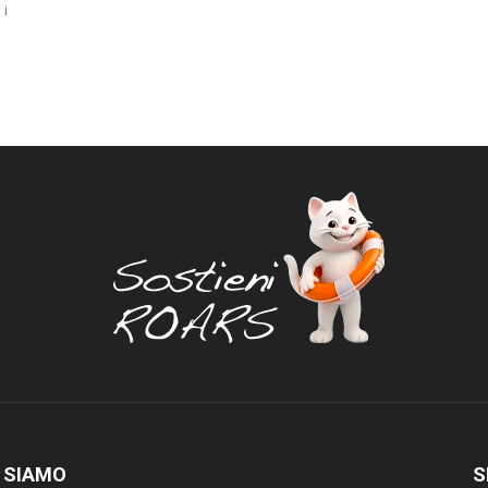
 i
 SIAMO
S