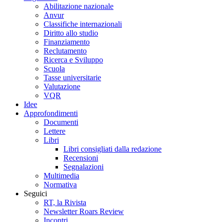
Abilitazione nazionale
Anvur
Classifiche internazionali
Diritto allo studio
Finanziamento
Reclutamento
Ricerca e Sviluppo
Scuola
Tasse universitarie
Valutazione
VQR
Idee
Approfondimenti
Documenti
Lettere
Libri
Libri consigliati dalla redazione
Recensioni
Segnalazioni
Multimedia
Normativa
Seguici
RT, la Rivista
Newsletter Roars Review
Incontri