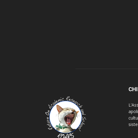
CHI
L’As
apoli
cultu
siste